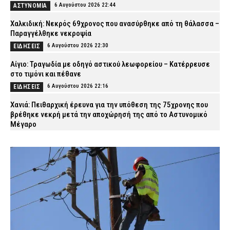
6 Αυγούστου 2026 22:44
ΑΣΤΥΝΟΜΙΑ
Χαλκιδική: Νεκρός 69χρονος που ανασύρθηκε από τη θάλασσα –
Παραγγέλθηκε νεκροψία
6 Αυγούστου 2026 22:30
ΕΙΔΗΣΕΙΣ
Αίγιο: Τραγωδία με οδηγό αστικού λεωφορείου – Κατέρρευσε
στο τιμόνι και πέθανε
6 Αυγούστου 2026 22:16
ΕΙΔΗΣΕΙΣ
Χανιά: Πειθαρχική έρευνα για την υπόθεση της 75χρονης που
βρέθηκε νεκρή μετά την αποχώρησή της από το Αστυνομικό
Μέγαρο
6 Αυγούστου 2026 22:01
ΑΣΤΥΝΟΜΙΑ
Εύβοια: Νεκρός ο 35χρονος που πάλευε για τη ζωή του μετά το
τροχαίο με αγριογούρουνο
6 Αυγούστου 2026 21:47
ΕΙΔΗΣΕΙΣ
Άρτα: Συνελήφθησαν δύο στελέχη του ΔΕΔΔΗΕ μετά την έκρηξη
σε μετασχηματιστή και την πυρκαγιά
6 Αυγούστου 2026 21:32
ΑΣΤΥΝΟΜΙΑ