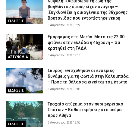
Κυψέλη: «Αφιέρωσε τη ζωή της
βοηθώντας όσους είχαν ανάγκη» –
Συγκλονίζει η οικογένεια της 38χρονης
Βρετανίδας που εντοπίστηκε νεκρή
ΕΙΔΗΣΕΙΣ
6 Αυγούστου 2026 19:27
Εμπρησμός στη Marfin: Μετά τις 22:00
φτάνει στην Ελλάδα η 46χρονη – Θα
κρατηθεί στη ΓΑΔΑ
6 Αυγούστου 2026 19:16
ΑΣΤΥΝΟΜΙΑ
Σκύρος: Ενισχύθηκαν οι εναέριες
δυνάμεις για τη φωτιά στην Κολυμπάδα
– Προς τη θάλασσα κινείται το μέτωπο
6 Αυγούστου 2026 19:05
ΕΙΔΗΣΕΙΣ
Τροχαίο ατύχημα στον περιφερειακό
Σπάτων – Καθυστερήσεις στο ρεύμα
προς Αθήνα
6 Αυγούστου 2026 18:53
ΕΙΔΗΣΕΙΣ