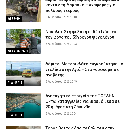
κοντά στη Δαμασκό – Αναφορές για
πολλούς νεκρούς
6 Αυγούστου 2026 21:18
ΔΙΕΘΝΗ
Ναύπλιο: Στη φυλακή οι δύο Ινδοί για
τον φόνο του 59χρονου ψυχολόγου
6 Αυγούστου 2026 21:03
ΔΙΚΑΙΟΣΥΝΗ
Λάρισα: Μοτοσικλέτα συγκρούστηκε με
νταλίκα στην Αγιά – Στο νοσοκομείο ο
αναβάτης
6 Αυγούστου 2026 20:49
ΕΙΔΗΣΕΙΣ
Ανησυχητικά στοιχεία της ΠΟΕΔΗΝ:
Οκτώ καταγγελίες για βιασμό μέσα σε
20 ημέρες στη Ζάκυνθο
6 Αυγούστου 2026 20:34
ΕΙΔΗΣΕΙΣ
Σορός Βρετανίδας σε βαλίτσα στην