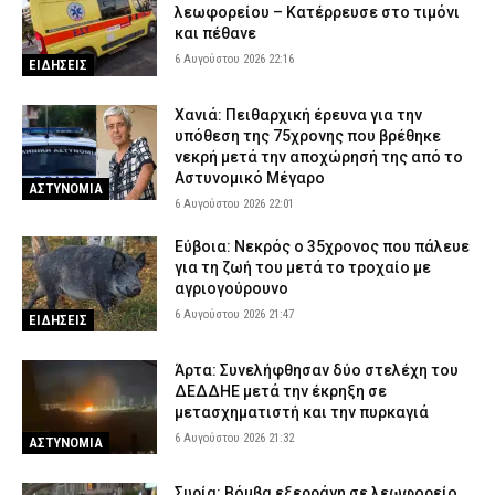
λεωφορείου – Κατέρρευσε στο τιμόνι
και πέθανε
6 Αυγούστου 2026 22:16
ΕΙΔΗΣΕΙΣ
Χανιά: Πειθαρχική έρευνα για την
υπόθεση της 75χρονης που βρέθηκε
νεκρή μετά την αποχώρησή της από το
Αστυνομικό Μέγαρο
ΑΣΤΥΝΟΜΙΑ
6 Αυγούστου 2026 22:01
Εύβοια: Νεκρός ο 35χρονος που πάλευε
για τη ζωή του μετά το τροχαίο με
αγριογούρουνο
6 Αυγούστου 2026 21:47
ΕΙΔΗΣΕΙΣ
Άρτα: Συνελήφθησαν δύο στελέχη του
ΔΕΔΔΗΕ μετά την έκρηξη σε
μετασχηματιστή και την πυρκαγιά
6 Αυγούστου 2026 21:32
ΑΣΤΥΝΟΜΙΑ
Συρία: Βόμβα εξερράγη σε λεωφορείο