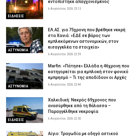
εντοπίστηκε απαγχονισμένος
Χαλκιδική: Πυροσβέστες έσβησαν μέσα σε 15 λεπτά φωτιά στο
6 Αυγούστου 2026 23:13
Πόρτο Καρράς
ΕΙΔΗΣΕΙΣ
6 Αυγούστου 2026 16:50
ΕΙΔΗΣΕΙΣ
Meteo: Πότε αρχίζει η περίοδος των δασικών πυρκαγιών στην
ΕΛ.ΑΣ. για 75χρονη που βρέθηκε νεκρή
Ελλάδα – Οι έξι πιο επικίνδυνες εβδομάδες του έτους
στα Χανιά: «ΕΔΕ σε βάρος των
εμπλεκόμενων αστυνομικών, στον
6 Αυγούστου 2026 16:37
ΕΙΔΗΣΕΙΣ
εισαγγελέα τα στοιχεία»
ΑΣΤΥΝΟΜΙΑ
6 Αυγούστου 2026 22:59
Marfin: «Πάτησε» Ελλάδα η 46χρονη που
κατηγορείται για εμπλοκή στον φονικό
εμπρησμό – Τι της αποδίδουν οι Αρχές
6 Αυγούστου 2026 22:44
ΑΣΤΥΝΟΜΙΑ
Χαλκιδική: Νεκρός 69χρονος που
ανασύρθηκε από τη θάλασσα –
Παραγγέλθηκε νεκροψία
6 Αυγούστου 2026 22:30
ΕΙΔΗΣΕΙΣ
Αίγιο: Τραγωδία με οδηγό αστικού