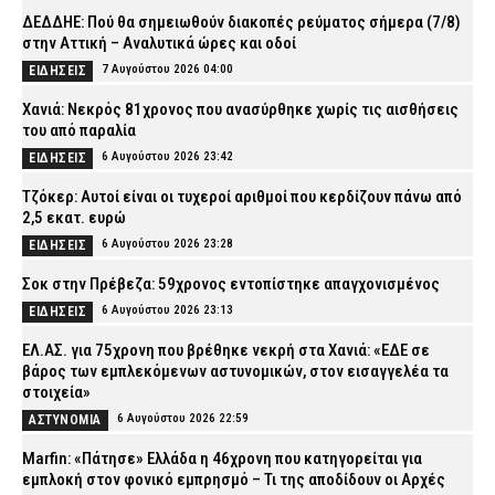
ΔΕΔΔΗΕ: Πού θα σημειωθούν διακοπές ρεύματος σήμερα (7/8)
στην Αττική – Αναλυτικά ώρες και οδοί
7 Αυγούστου 2026 04:00
ΕΙΔΗΣΕΙΣ
Χανιά: Νεκρός 81χρονος που ανασύρθηκε χωρίς τις αισθήσεις
του από παραλία
6 Αυγούστου 2026 23:42
ΕΙΔΗΣΕΙΣ
Τζόκερ: Αυτοί είναι οι τυχεροί αριθμοί που κερδίζουν πάνω από
2,5 εκατ. ευρώ
6 Αυγούστου 2026 23:28
ΕΙΔΗΣΕΙΣ
Σοκ στην Πρέβεζα: 59χρονος εντοπίστηκε απαγχονισμένος
6 Αυγούστου 2026 23:13
ΕΙΔΗΣΕΙΣ
ΕΛ.ΑΣ. για 75χρονη που βρέθηκε νεκρή στα Χανιά: «ΕΔΕ σε
βάρος των εμπλεκόμενων αστυνομικών, στον εισαγγελέα τα
στοιχεία»
6 Αυγούστου 2026 22:59
ΑΣΤΥΝΟΜΙΑ
Marfin: «Πάτησε» Ελλάδα η 46χρονη που κατηγορείται για
εμπλοκή στον φονικό εμπρησμό – Τι της αποδίδουν οι Αρχές