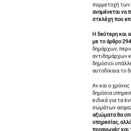
συμμετοχή των 
αναμένεται να 
στελέχη που επ
Η δεύτερη και 
με το άρθρο 294
δημάρχων, περ
αντιδημάρχων κ
δημόσιοι υπάλλη
αυτοδίκαια το 
Αν και ο χρόνος
δημόσια υπηρεσί
ειδικά για τα 
σωμάτων ασφα
αξιώματα θα υπ
υπηρεσίας, αλλά
προαγωγές και 