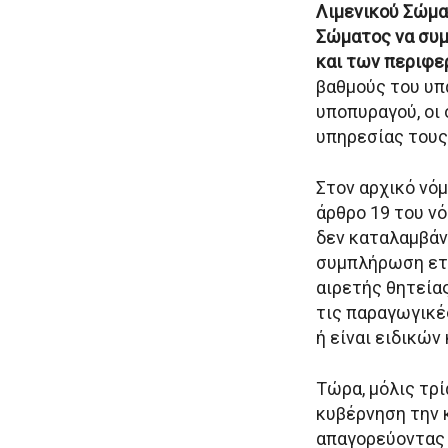
Λιμενικού Σώμα
Σώματος να συμ
και των περιφε
βαθμούς του υπ
υποπυραγού, οι
υπηρεσίας τους
Στον αρχικό νό
άρθρο 19 του νό
δεν καταλαμβάν
συμπλήρωση ετώ
αιρετής θητεία
τις παραγωγικέ
ή είναι ειδικών
Τώρα, μόλις τρί
κυβέρνηση την κ
απαγορεύοντας 