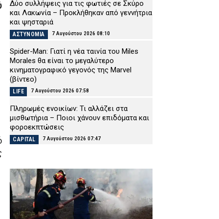
Δύο συλλήψεις για τις φωτιές σε Σκύρο
ύ
και Λακωνία – Προκλήθηκαν από γεννήτρια
και ψησταριά
7 Αυγούστου 2026 08:10
ΑΣΤΥΝΟΜΙΑ
Spider-Man: Γιατί η νέα ταινία του Miles
Morales θα είναι το μεγαλύτερο
κινηματογραφικό γεγονός της Marvel
(βίντεο)
7 Αυγούστου 2026 07:58
LIFE
Πληρωμές ενοικίων: Τι αλλάζει στα
μισθωτήρια – Ποιοι χάνουν επιδόματα και
φοροεκπτώσεις
7 Αυγούστου 2026 07:47
ό
CAPITAL
ς
Φωτιά τα ξημερώματα σε
εγκαταλελειμμένο κτίριο στο Μοσχάτο –
Προκλήθηκαν εκτεταμένες ζημιές (βίντεο)
7 Αυγούστου 2026 07:35
ΕΙΔΗΣΕΙΣ
Εορτολόγιο: Ποιος γιορτάζει σήμερα
Παρασκευή 7 Αυγούστου