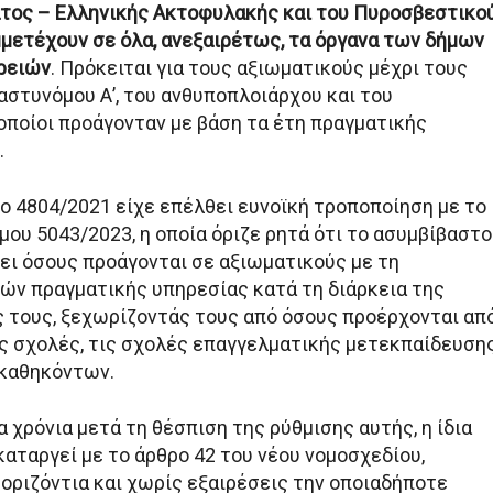
τος – Ελληνικής Ακτοφυλακής και του Πυροσβεστικο
μετέχουν σε όλα, ανεξαιρέτως, τα όργανα των δήμων
ρειών
. Πρόκειται για τους αξιωματικούς μέχρι τους
αστυνόμου Α’, του ανθυποπλοιάρχου και του
 οποίοι προάγονταν με βάση τα έτη πραγματικής
.
μο 4804/2021 είχε επέλθει ευνοϊκή τροποποίηση με το
μου 5043/2023, η οποία όριζε ρητά ότι το ασυμβίβαστο
ει όσους προάγονται σε αξιωματικούς με τη
ν πραγματικής υπηρεσίας κατά τη διάρκεια της
ς τους, ξεχωρίζοντάς τους από όσους προέρχονται απ
ς σχολές, τις σχολές επαγγελματικής μετεκπαίδευση
 καθηκόντων.
α χρόνια μετά τη θέσπιση της ρύθμισης αυτής, η ίδια
αταργεί με το άρθρο 42 του νέου νομοσχεδίου,
οριζόντια και χωρίς εξαιρέσεις την οποιαδήποτε