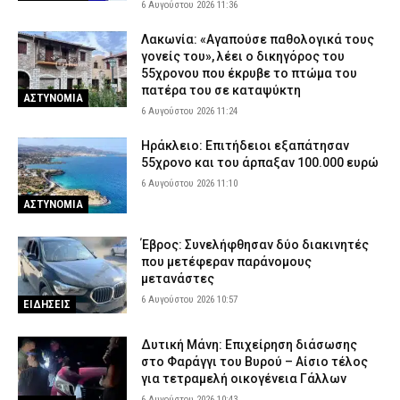
6 Αυγούστου 2026 11:36
Λακωνία: «Αγαπούσε παθολογικά τους
γονείς του», λέει ο δικηγόρος του
55χρονου που έκρυβε το πτώμα του
πατέρα του σε καταψύκτη
ΑΣΤΥΝΟΜΙΑ
6 Αυγούστου 2026 11:24
Ηράκλειο: Επιτήδειοι εξαπάτησαν
55χρονο και του άρπαξαν 100.000 ευρώ
6 Αυγούστου 2026 11:10
ΑΣΤΥΝΟΜΙΑ
Έβρος: Συνελήφθησαν δύο διακινητές
που μετέφεραν παράνομους
μετανάστες
6 Αυγούστου 2026 10:57
ΕΙΔΗΣΕΙΣ
Δυτική Μάνη: Επιχείρηση διάσωσης
στο Φαράγγι του Βυρού – Αίσιο τέλος
για τετραμελή οικογένεια Γάλλων
6 Αυγούστου 2026 10:43