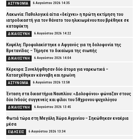
6 Αυγούστου 2026 14:35
ΑΣΤΥΝΟΜΙΑ
Λακωνία: Παθολογικά αίτια «δείχνει» η πρώτη εκτίμηση του
ιατροδικαστή για τον θάνατο του ηλικιωμένου που βρέθηκε σε
καταψύκτη
6 Αυγούστου 2026 14:22
ΔΙΚΑΙΟΣΥΝΗ
Κυψέλη: Προφυλακίστηκε ο Αφγανός για τη δολοφονία της
Βρετανίδας – Τήρησε το δικαίωμα της σιωπής
6 Αυγούστου 2026 14:04
ΔΙΚΑΙΟΣΥΝΗ
Κέρκυρα: Συνελήφθησαν δύο άτομα για ναρκωτικά –
Κατασχέθηκαν κάνναβη και ηρωίνη
6 Αυγούστου 2026 13:58
ΑΣΤΥΝΟΜΙΑ
Ένταση στα δικαστήρια Ναυπλίου: «Δολοφόνοι» φώναζαν στους
δύο Ινδούς συγγενείς και φίλοι του 58χρονου ψυχολόγου
6 Αυγούστου 2026 13:45
ΔΙΚΑΙΟΣΥΝΗ
Φωτιά τώρα στη Μεγάλη Χώρα Αγρινίου – Σηκώθηκαν εναέρια
μέσα
6 Αυγούστου 2026 13:34
ΕΙΔΗΣΕΙΣ