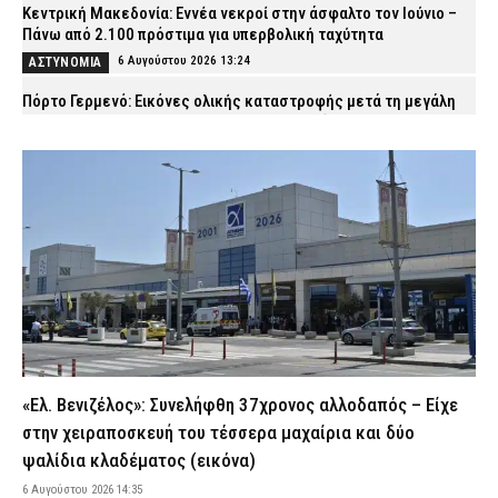
Κεντρική Μακεδονία: Εννέα νεκροί στην άσφαλτο τον Ιούνιο –
Πάνω από 2.100 πρόστιμα για υπερβολική ταχύτητα
6 Αυγούστου 2026 13:24
ΑΣΤΥΝΟΜΙΑ
Πόρτο Γερμενό: Εικόνες ολικής καταστροφής μετά τη μεγάλη
φωτιά – Καμένα σπίτια, στάχτες και αποκαΐδια
6 Αυγούστου 2026 13:09
ΕΙΔΗΣΕΙΣ
Λάρισα: Συνελήφθησαν δύο άτομα που έκλεψαν
μετασχηματιστή του ΔΕΔΔΗΕ
6 Αυγούστου 2026 12:59
ΑΣΤΥΝΟΜΙΑ
Ιός του Δυτικού Νείλου: 65 κρούσματα και έξι θάνατοι στην
Ελλάδα
6 Αυγούστου 2026 12:48
ΕΙΔΗΣΕΙΣ
Τροχαίο στη Μύκονο: Μηχανή συγκρούστηκε με ΙΧ – Σκοτώθηκε
ο 42χρονος αναβάτης
«Ελ. Βενιζέλος»: Συνελήφθη 37χρονος αλλοδαπός – Είχε
6 Αυγούστου 2026 12:34
ΕΙΔΗΣΕΙΣ
στην χειραποσκευή του τέσσερα μαχαίρια και δύο
Χανιά: Συμπλοκή στο νοσοκομείο μεταξύ δύο ανδρών –
ψαλίδια κλαδέματος (εικόνα)
Τραυματίστηκε ο ένας
6 Αυγούστου 2026 14:35