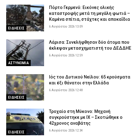
Πόρτο Γερμενό: Εικόνες ολικής
καταστροφής μετά τη μεγάλη φωτιά –
Καμένα σπίτια, στάχτες και αποκαΐδια
6 Αυγούστου 2026 13:09
ΕΙΔΗΣΕΙΣ
Λάρισα: Συνελήφθησαν δύο άτομα που
έκλεψαν μετασχηματιστή του ΔΕΔΔΗΕ
6 Αυγούστου 2026 12:59
ΑΣΤΥΝΟΜΙΑ
Ιός του Δυτικού Νείλου: 65 κρούσματα
και έξι θάνατοι στην Ελλάδα
6 Αυγούστου 2026 12:48
ΕΙΔΗΣΕΙΣ
Τροχαίο στη Μύκονο: Μηχανή
συγκρούστηκε με ΙΧ – Σκοτώθηκε ο
42χρονος αναβάτης
6 Αυγούστου 2026 12:34
ΕΙΔΗΣΕΙΣ