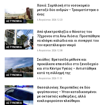
Χανιά: Συμπλοκή στο νοσοκομείο
μεταξύ δύο ανδρών – Τραυματίστηκε ο
ένας
6 Αυγούστου 2026 12:23
ΑΣΤΥΝΟΜΙΑ
Από ηλεκτροπληξία ο θάνατος του
72χρονου στα Άνω Λιόσια: Προσπάθησε
να κλέψει καλώδια και οι συνεργοί του
τον εγκατέλειψαν νεκρό
ΑΣΤΥΝΟΜΙΑ
6 Αυγούστου 2026 12:08
Σκιάθος: Βρετανίδα μέθυσε και
προκάλεσε επεισόδιο στο ξενοδοχείο
και στο Κέντρο Υγείας – Αντιστάθηκε
κατά τη σύλληψή της
ΑΣΤΥΝΟΜΙΑ
6 Αυγούστου 2026 11:51
Θεσσαλονίκη: Χειροπέδες σε δύο
φυγόποινους – Ήταν καταδικασμένοι
με οκταετείς καθείρξεις, αλλά
κυκλοφορούσαν ελεύθεροι
ΑΣΤΥΝΟΜΙΑ