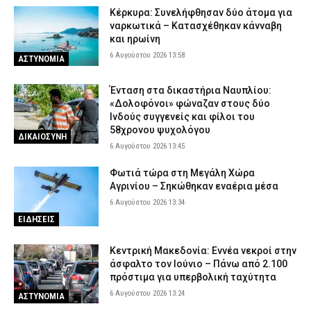
Εορτολόγιο: Ποιος γιορτάζει σήμερα Πέμπτη 6 Αυγούστου
Κέρκυρα: Συνελήφθησαν δύο άτομα για
ναρκωτικά – Κατασχέθηκαν κάνναβη
6 Αυγούστου 2026 07:27
ΕΙΔΗΣΕΙΣ
και ηρωίνη
6 Αυγούστου 2026 13:58
ΑΣΤΥΝΟΜΙΑ
Ένταση στα δικαστήρια Ναυπλίου:
«Δολοφόνοι» φώναζαν στους δύο
Ινδούς συγγενείς και φίλοι του
58χρονου ψυχολόγου
ΔΙΚΑΙΟΣΥΝΗ
6 Αυγούστου 2026 13:45
Φωτιά τώρα στη Μεγάλη Χώρα
Αγρινίου – Σηκώθηκαν εναέρια μέσα
6 Αυγούστου 2026 13:34
ΕΙΔΗΣΕΙΣ
Κεντρική Μακεδονία: Εννέα νεκροί στην
άσφαλτο τον Ιούνιο – Πάνω από 2.100
πρόστιμα για υπερβολική ταχύτητα
6 Αυγούστου 2026 13:24
ΑΣΤΥΝΟΜΙΑ