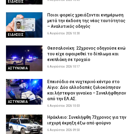
ΕΙΔΗΣΕΙΣ
Ποιοι φορείς χρειάζονται ενημέρωση
μετά την έκδοση της νέας ταυτότητας
– Αναλυτικός οδηγός
6 Αυγούστου 2026 10:30
ΕΙΔΗΣΕΙΣ
Θεσσαλονίκη: 22χρονος οδηγούσε ενώ
του είχε αφαιρεθεί το δίπλωμα και
ενεπλάκη σε τροχαίο
6 Αυγούστου 2026 10:17
ΑΣΤΥΝΟΜΙΑ
Επεισόδιο σε νυχτερινό κέντρο στο
Αίγιο: Δύο αλλοδαπές ξυλοκόπησαν
και λήστεψαν γυναίκα – Συνελήφθησαν
από την ΕΛ.ΑΣ.
ΑΣΤΥΝΟΜΙΑ
6 Αυγούστου 2026 10:03
Ηράκλειο: Συνελήφθη 73χρονος για την
ισχυρή έκρηξη έξω από φούρνο
6 Αυγούστου 2026 09:50