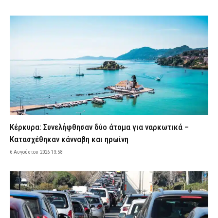
6 Αυγούστου 2026 12:23
ΑΣΤΥΝΟΜΙΑ
Από ηλεκτροπληξία ο θάνατος του 72χρονου στα Άνω Λιόσια:
Προσπάθησε να κλέψει καλώδια και οι συνεργοί του τον
εγκατέλειψαν νεκρό
6 Αυγούστου 2026 12:08
ΑΣΤΥΝΟΜΙΑ
Σκιάθος: Βρετανίδα μέθυσε και προκάλεσε επεισόδιο στο
ξενοδοχείο και στο Κέντρο Υγείας – Αντιστάθηκε κατά τη
σύλληψή της
6 Αυγούστου 2026 11:51
ΑΣΤΥΝΟΜΙΑ
Θεσσαλονίκη: Χειροπέδες σε δύο φυγόποινους – Ήταν
καταδικασμένοι με οκταετείς καθείρξεις, αλλά κυκλοφορούσαν
Κέρκυρα: Συνελήφθησαν δύο άτομα για ναρκωτικά –
ελεύθεροι
Κατασχέθηκαν κάνναβη και ηρωίνη
6 Αυγούστου 2026 11:36
ΑΣΤΥΝΟΜΙΑ
6 Αυγούστου 2026 13:58
Λακωνία: «Αγαπούσε παθολογικά τους γονείς του», λέει ο
δικηγόρος του 55χρονου που έκρυβε το πτώμα του πατέρα του
σε καταψύκτη
6 Αυγούστου 2026 11:24
ΑΣΤΥΝΟΜΙΑ
Ηράκλειο: Επιτήδειοι εξαπάτησαν 55χρονο και του άρπαξαν