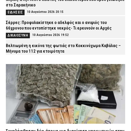
στο Σαρακήνικο
10 Αυγούστου 2026 20:15
ΕΙΔΗΣΕΙΣ
Σέρρες: Προφυλακίστηκε ο αδελφός και ο ανιψιός του
66χρονου που εντοπίστηκε νεκρός- Τι ερευνούν οι Αρχές
10 Αυγούστου 2026 19:52
ΔΙΚΑΙΟΣΥΝΗ
Βελτιωμένη η εικόνα της φωτιάς στο Κοκκινόχωμα Καβάλας –
Μήνυμα του 112 για ετοιμότητα
10 Αυγούστου 2026 19:42
ΕΙΔΗΣΕΙΣ
Συνελήφθησαν δύο άτομα για διακίνηση ναρκωτικών στην
Κέρκυρα – Κατασχέθηκαν ναρκωτικά και μετρητά
10 Αυγούστου 2026 19:29
ΑΣΤΥΝΟΜΙΑ
Κολυδάς: Ισχυρές ριπές ανέμου τις επόμενες ώρες –
Προειδοποίηση για πέντε περιοχές
10 Αυγούστου 2026 19:11
ΕΙΔΗΣΕΙΣ
Εργασίες στην Ποσειδώνος – Τι αλλάζει στην κυκλοφορία
10 Αυγούστου 2026 18:58
ΑΣΤΥΝΟΜΙΑ
Συνελήφθησαν δύο άτομα για διακίνηση ναρκωτικών στην