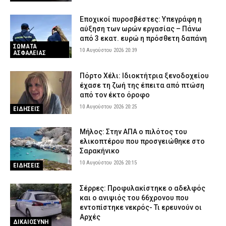
Μήλος: Δεν εμφανίστηκαν στην ΑΠΑ ο χειριστής και ο
ιδιοκτήτης του ελικοπτέρου για την προσγείωση στο
Εποχικοί πυροσβέστες: Υπεγράφη η
Σαρακήνικο – Πήραν προθεσμία για να απολογηθούν
αύξηση των ωρών εργασίας – Πάνω
10 Αυγούστου 2026 13:57
ΔΙΚΑΙΟΣΥΝΗ
από 3 εκατ. ευρώ η πρόσθετη δαπάνη
ΣΩΜΑΤΑ
10 Αυγούστου 2026 20:39
ΑΣΦΑΛΕΙΑΣ
Πόρτο Χέλι: Ιδιοκτήτρια ξενοδοχείου
έχασε τη ζωή της έπειτα από πτώση
από τον έκτο όροφο
10 Αυγούστου 2026 20:25
ΕΙΔΗΣΕΙΣ
Μήλος: Στην ΑΠΑ ο πιλότος του
ελικοπτέρου που προσγειώθηκε στο
Σαρακήνικο
10 Αυγούστου 2026 20:15
ΕΙΔΗΣΕΙΣ
Σέρρες: Προφυλακίστηκε ο αδελφός
και ο ανιψιός του 66χρονου που
εντοπίστηκε νεκρός- Τι ερευνούν οι
Αρχές
ΔΙΚΑΙΟΣΥΝΗ