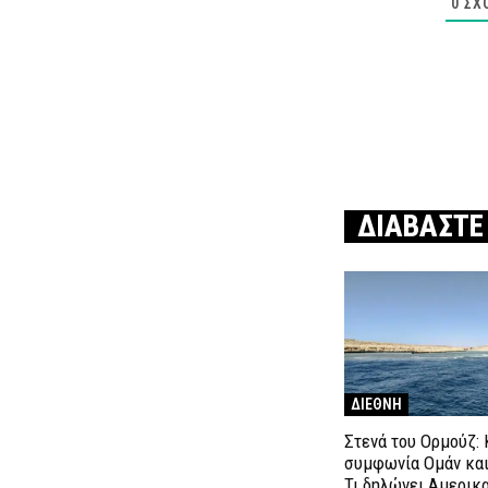
0
ΣΧ
ΔΙΑΒΑΣΤΕ
ΔΙΕΘΝΗ
Στενά του Ορμούζ: 
συμφωνία Ομάν και
Τι δηλώνει Αμερικ