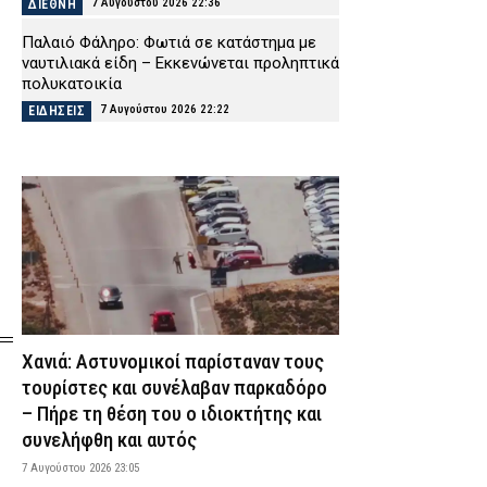
7 Αυγούστου 2026 22:36
ΔΙΕΘΝΗ
Παλαιό Φάληρο: Φωτιά σε κατάστημα με
ναυτιλιακά είδη – Εκκενώνεται προληπτικά
πολυκατοικία
7 Αυγούστου 2026 22:22
ΕΙΔΗΣΕΙΣ
Νέα Αγχίαλος: Σάτυρος αυνανιζόταν
κοιτώντας την 13χρονη γειτόνισσά του –
Καταδικάστηκε σε φυλάκιση
7 Αυγούστου 2026 22:07
ΔΙΚΑΙΟΣΥΝΗ
Σκιάθος: «Με ξυλοκόπησαν και με άφησαν
αιμόφυρτο στο δρόμο» – Άγριος καβγάς με
λοστάρια, μαχαίρια και σφυριά
7 Αυγούστου 2026 21:53
ΔΙΚΑΙΟΣΥΝΗ
Χανιά: Αστυνομικοί παρίσταναν τους
Εξαφάνιση 15χρονου στην Αθήνα: Τι
αναφέρει το «Χαμόγελο του Παιδιού»
τουρίστες και συνέλαβαν παρκαδόρο
– Πήρε τη θέση του ο ιδιοκτήτης και
7 Αυγούστου 2026 21:39
ΕΙΔΗΣΕΙΣ
συνελήφθη και αυτός
Συνελήφθησαν σε Καβάλα και
Αλεξανδρούπολη τρεις άνδρες για
7 Αυγούστου 2026 23:05