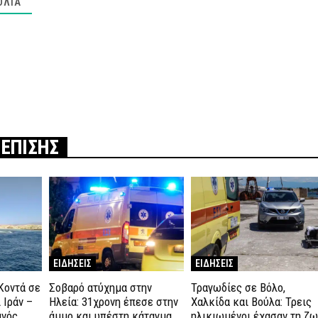
ΌΛΙΑ
 ΕΠΙΣΗΣ
ΕΙΔΗΣΕΙΣ
ΕΙΔΗΣΕΙΣ
Κοντά σε
Σοβαρό ατύχημα στην
Τραγωδίες σε Βόλο,
 Ιράν –
Ηλεία: 31χρονη έπεσε στην
Χαλκίδα και Βούλα: Τρεις
ανός
άμμο και υπέστη κάταγμα
ηλικιωμένοι έχασαν τη ζ