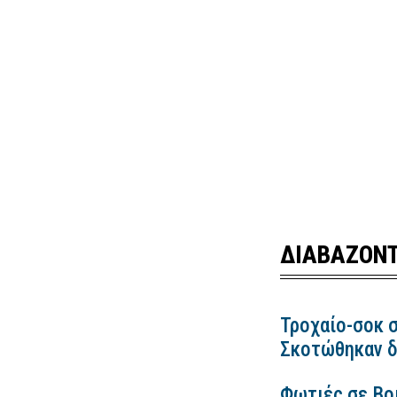
ΔΙΑΒΑΖΟΝΤ
Τροχαίο-σοκ σ
Σκοτώθηκαν δ
Φωτιές σε Βο