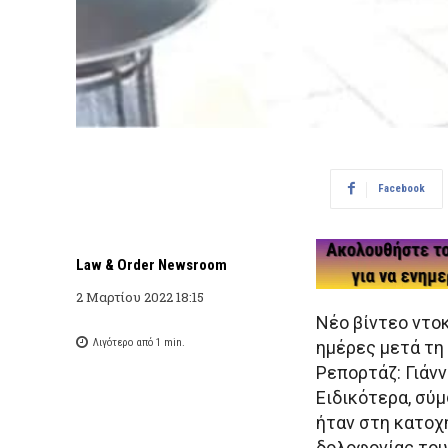
Facebook
Law & Order Newsroom
2 Μαρτίου 2022 18:15
Νέο βίντεο ντο
Λιγότερο από 1
min.
ημέρες μετά τη
Ρεπορτάζ: Γιάν
Ειδικότερα, σύ
ήταν στη κατοχ
δολοφονίας του