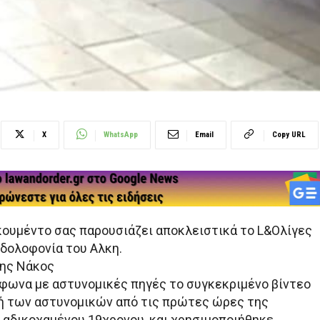
X
WhatsApp
Email
Copy URL
κουμέντο σας παρουσιάζει αποκλειστικά το L&Oλίγες
 δολοφονία του Αλκη.
νης Νάκος
μφωνα με αστυνομικές πηγές το συγκεκριμένο βίντεο
ή των αστυνομικών από τις πρώτες ώρες της
 αδικοχαμένου 19χρονου, και χρησιμοποιήθηκε