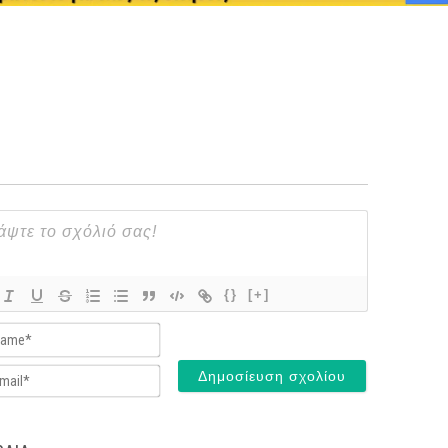
{}
[+]
Name*
Email*