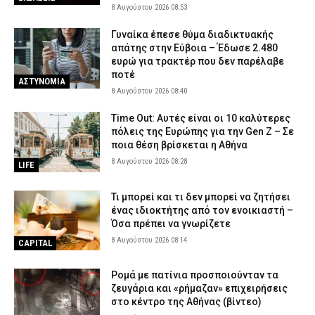
8 Αυγούστου 2026 08:53
Γυναίκα έπεσε θύμα διαδικτυακής
απάτης στην Εύβοια – Έδωσε 2.480
ευρώ για τρακτέρ που δεν παρέλαβε
ποτέ
ΑΣΤΥΝΟΜΙΑ
8 Αυγούστου 2026 08:40
Time Out: Αυτές είναι οι 10 καλύτερες
πόλεις της Ευρώπης για την Gen Z – Σε
ποια θέση βρίσκεται η Αθήνα
8 Αυγούστου 2026 08:28
LIFE
Τι μπορεί και τι δεν μπορεί να ζητήσει
ένας ιδιοκτήτης από τον ενοικιαστή –
Όσα πρέπει να γνωρίζετε
8 Αυγούστου 2026 08:14
CAPITAL
Ρομά με πατίνια προσποιούνταν τα
ζευγάρια και «ρήμαζαν» επιχειρήσεις
στο κέντρο της Αθήνας (βίντεο)