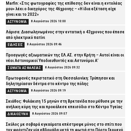
Marfin: «Στις φωτογραφίες της επίθεσης δεν είναι η εντολέας
μου» λέει ο δικηγόρος της 46χρονης – «Η ίδια εξέταση είχε
γίνει και το 2022»
8 Αυγούστου 2026 10:00
ΑΣΤΥΝΟΜΙΑ
Λάρισα: Διασωληνωμένος στην εντατική ο 43χρονος που έπεσε
από ηλεκτρικό πατίνι
8 Αυγούστου 2026 09:46
ΕΙΔΗΣΕΙΣ
Προαγωγές αξιωματικών της ΕΛ.ΑΣ. στην Κρήτη – Αυτοί είναι οι
νέοι Αστυνομικοί Υποδιευθυντές και Αστυνόμοι Α’
8 Αυγούστου 2026 09:32
ΣΩΜΑΤΑ ΑΣΦΑΛΕΙΑΣ
Πρωτοφανές περιστατικό στη Θεσσαλονίκη: Τρύπησαν και
δηλητηρίασαν δέντρα στο κέντρο της πόλης
8 Αυγούστου 2026 09:19
ΑΣΤΥΝΟΜΙΑ
Σκιάθος: Φυλάκιση 15 μηνών στη Βρετανίδα που μέθυσε με την
ανήλικη κόρη της και προκάλεσε επεισόδιο στο Κέντρο Υγείας
8 Αυγούστου 2026 09:07
ΔΙΚΑΙΟΣΥΝΗ
Σκύλος με σοβαρά εγκαύματα επέστρεψε μόνος στο σπίτι που
τον φρόντιζαν μία εβδομάδα μετά τη φωτιά στο Πόρτο Γερμενό