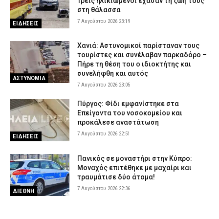
Τρεις ηλικιωμένοι έχασαν τη ζωή τους
στη θάλασσα
7 Αυγούστου 2026 23:19
ΕΙΔΗΣΕΙΣ
Χανιά: Αστυνομικοί παρίσταναν τους
τουρίστες και συνέλαβαν παρκαδόρο –
Πήρε τη θέση του ο ιδιοκτήτης και
συνελήφθη και αυτός
ΑΣΤΥΝΟΜΙΑ
7 Αυγούστου 2026 23:05
Πύργος: Φίδι εμφανίστηκε στα
Επείγοντα του νοσοκομείου και
προκάλεσε αναστάτωση
7 Αυγούστου 2026 22:51
ΕΙΔΗΣΕΙΣ
Πανικός σε μοναστήρι στην Κύπρο:
Μοναχός επιτέθηκε με μαχαίρι και
τραυμάτισε δύο άτομα!
7 Αυγούστου 2026 22:36
ΔΙΕΘΝΗ