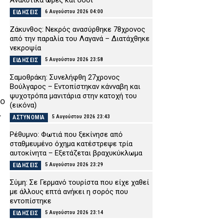
Αναλυτικά ώρες και οδοί
6 Αυγούστου 2026 04:00
ΕΙΔΗΣΕΙΣ
Ζάκυνθος: Νεκρός ανασύρθηκε 78χρονος
από την παραλία του Λαγανά – Διατάχθηκε
νεκροψία
5 Αυγούστου 2026 23:58
ΕΙΔΗΣΕΙΣ
Σαμοθράκη: Συνελήφθη 27χρονος
Βούλγαρος – Εντοπίστηκαν κάνναβη και
ψυχοτρόπα μανιτάρια στην κατοχή του
νο
(εικόνα)
.
5 Αυγούστου 2026 23:43
ΑΣΤΥΝΟΜΙΑ
Ρέθυμνο: Φωτιά που ξεκίνησε από
σταθμευμένο όχημα κατέστρεψε τρία
αυτοκίνητα – Εξετάζεται βραχυκύκλωμα
5 Αυγούστου 2026 23:29
ΕΙΔΗΣΕΙΣ
Σύμη: Σε Γερμανό τουρίστα που είχε χαθεί
με άλλους επτά ανήκει η σορός που
εντοπίστηκε
5 Αυγούστου 2026 23:14
ΕΙΔΗΣΕΙΣ