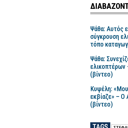
ΔΙΑΒΑΖΟΝΤ
Ψάθα: Αυτός ε
σύγκρουση ελ
τόπο καταγωγ
Ψάθα: Συνεχίζ
ελικοπτέρων 
(βίντεο)
Κυψέλη: «Μου
εκβίαζε» – Ο
(βίντεο)
TAGS
ΣΤΕΦΑ