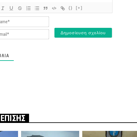
{}
[+]
Name*
Email*
ΌΛΙΑ
 ΕΠΙΣΗΣ