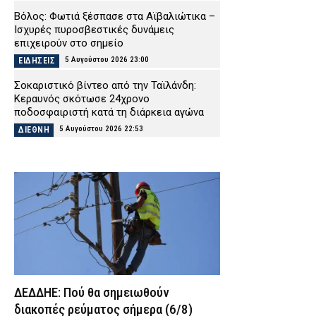
Βόλος: Φωτιά ξέσπασε στα Αϊβαλιώτικα –
Ισχυρές πυροσβεστικές δυνάμεις
επιχειρούν στο σημείο
5 Αυγούστου 2026 23:00
ΕΙΔΗΣΕΙΣ
Σοκαριστικό βίντεο από την Ταϊλάνδη:
Κεραυνός σκότωσε 24χρονο
ποδοσφαιριστή κατά τη διάρκεια αγώνα
5 Αυγούστου 2026 22:53
ΔΙΕΘΝΗ
Ψάθα: Αυτός είναι ο Έλληνας χειριστής
που σκοτώθηκε από τη σύγκρουση
ελικοπτέρων – Μια ημέρα πριν
επιχειρούσε στον τόπο καταγωγής του
5 Αυγούστου 2026 22:38
ΕΙΔΗΣΕΙΣ
Κέρκυρα: Συνελήφθη 19χρονος αλλοδαπός
– Εντοπίστηκε με μαχαίρι 11 εκατοστών σε
αστυνομικό έλεγχο
5 Αυγούστου 2026 22:24
ΑΣΤΥΝΟΜΙΑ
ΔΕΔΔΗΕ: Πού θα σημειωθούν
Φωτιά στη Βοιωτία: Προς αναστολή
διακοπές ρεύματος σήμερα (6/8)