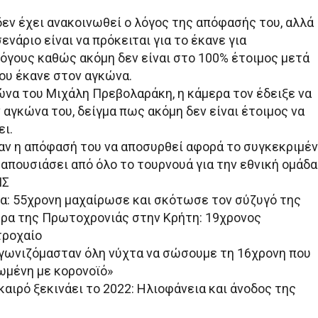
δεν έχει ανακοινωθεί ο λόγος της απόφασής του, αλλά
ενάριο είναι να πρόκειται για το έκανε για
όγους καθώς ακόμη δεν είναι στο 100% έτοιμος μετά
ου έκανε στον αγκώνα.
ώνα του Μιχάλη Πρεβολαράκη, η κάμερα τον έδειξε να
 αγκώνα του, δείγμα πως ακόμη δεν είναι έτοιμος να
ει.
 αν η απόφασή του να αποσυρθεί αφορά το συγκεκριμέ
α απουσιάσει από όλο το τουρνουά για την εθνική ομάδα
ΙΣ
να: 55χρονη μαχαίρωσε και σκότωσε τον σύζυγό της
ρα της Πρωτοχρονιάς στην Κρήτη: 19χρονος
τροχαίο
γωνιζόμασταν όλη νύχτα να σώσουμε τη 16χρονη που
ωμένη με κορονοϊό»
καιρό ξεκινάει το 2022: Ηλιοφάνεια και άνοδος της