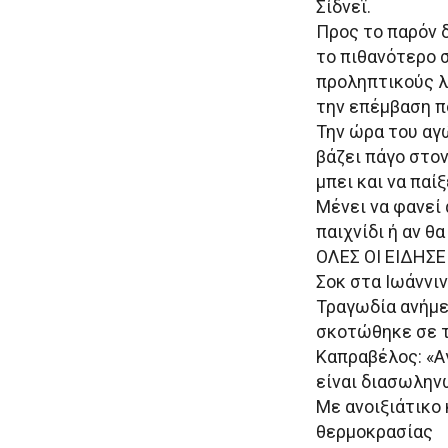
Σίδνεϊ.
Προς το παρόν 
το πιθανότερο σ
προληπτικούς λ
την επέμβαση π
Την ώρα του αγ
βάζει πάγο στον
μπει και να παίξ
Μένει να φανεί
παιχνίδι ή αν θ
ΟΛΕΣ ΟΙ ΕΙΔΗΣΕ
Σοκ στα Ιωάννι
Τραγωδία ανήμε
σκοτώθηκε σε 
Καπραβέλος: «Α
είναι διασωλην
Με ανοιξιάτικο 
θερμοκρασίας