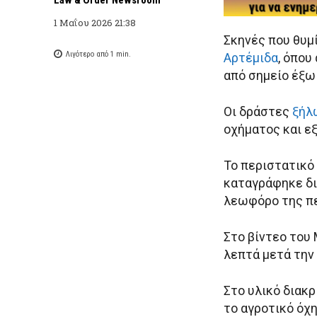
1 Μαΐου 2026 21:38
Σκηνές που θυμ
Λιγότερο από 1
min.
Αρτέμιδα
, όπο
από σημείο έξω
Οι δράστες
ξήλ
οχήματος και ε
Το περιστατικό
καταγράφηκε δι
λεωφόρο της πε
Στο βίντεο του
λεπτά μετά την
Στο υλικό διακρ
το αγροτικό όχ