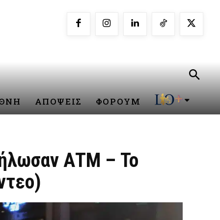
ΕΘΝΗ
ΑΠΟΨΕΙΣ
ΦΟΡΟΥΜ
ξήλωσαν ΑΤΜ – Το
ντεο)