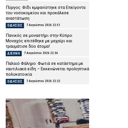
Πύργος: Φίδι εμφανίστηκε στα Επείγοντα
του νοσοκομείου και προκάλεσε
αναστάτωση
7 Αυγούστου 2026 22:51
ΕΙΔΗΣΕΙΣ
Πανικός σε μοναστήρι στην Κύπρο:
Μοναχός επιτέθηκε με μαχαίρι και
τραυμάτισε δύο άτομα!
7 Αυγούστου 2026 22:36
ΔΙΕΘΝΗ
Παλαιό Φάληρο: Φωτιά σε κατάστημα με
ναυτιλιακά είδη – Εκκενώνεται προληπτικά
πολυκατοικία
7 Αυγούστου 2026 22:22
ΕΙΔΗΣΕΙΣ
Νέα Αγχίαλος: Σάτυρος αυνανιζόταν
κοιτώντας την 13χρονη γειτόνισσά του –
Καταδικάστηκε σε φυλάκιση
7 Αυγούστου 2026 22:07
ΔΙΚΑΙΟΣΥΝΗ
Σκιάθος: «Με ξυλοκόπησαν και με άφησαν
αιμόφυρτο στο δρόμο» – Άγριος καβγάς με