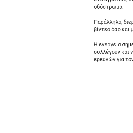
οδόστρωμα.
Παράλληλα, διε
βίντεο όσο και 
Η ενέργεια σημε
συλλέγουν και ν
ερευνών για το