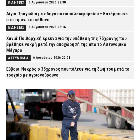
6 Αυγούστου 2026 22:30
ΕΙΔΗΣΕΙΣ
Αίγιο: Τραγωδία με οδηγό αστικού λεωφορείου – Κατέρρευσε
στο τιμόνι και πέθανε
6 Αυγούστου 2026 22:16
ΕΙΔΗΣΕΙΣ
Χανιά: Πειθαρχική έρευνα για την υπόθεση της 75χρονης που
βρέθηκε νεκρή μετά την αποχώρησή της από το Αστυνομικό
Μέγαρο
6 Αυγούστου 2026 22:01
ΑΣΤΥΝΟΜΙΑ
Εύβοια: Νεκρός ο 35χρονος που πάλευε για τη ζωή του μετά το
τροχαίο με αγριογούρουνο
6 Αυγούστου 2026 21:47
ΕΙΔΗΣΕΙΣ
Άρτα: Συνελήφθησαν δύο στελέχη του ΔΕΔΔΗΕ μετά την έκρηξη
σε μετασχηματιστή και την πυρκαγιά
6 Αυγούστου 2026 21:32
ΑΣΤΥΝΟΜΙΑ
Συρία: Βόμβα εξερράγη σε λεωφορείο κοντά στη Δαμασκό –
Αναφορές για πολλούς νεκρούς
6 Αυγούστου 2026 21:18
ΔΙΕΘΝΗ