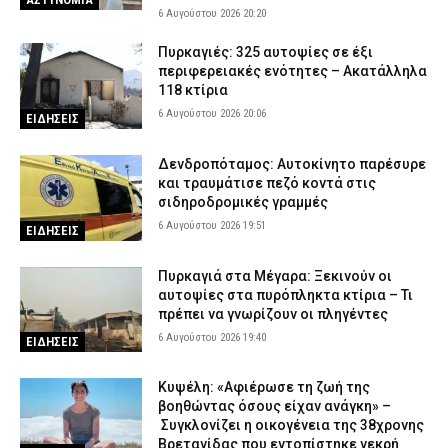
6 Αυγούστου 2026 20:20
Πυρκαγιές: 325 αυτοψίες σε έξι
περιφερειακές ενότητες – Ακατάλληλα
118 κτίρια
6 Αυγούστου 2026 20:06
ΕΙΔΗΣΕΙΣ
Δενδροπόταμος: Αυτοκίνητο παρέσυρε
και τραυμάτισε πεζό κοντά στις
σιδηροδρομικές γραμμές
6 Αυγούστου 2026 19:51
ΕΙΔΗΣΕΙΣ
Πυρκαγιά στα Μέγαρα: Ξεκινούν οι
αυτοψίες στα πυρόπληκτα κτίρια – Τι
πρέπει να γνωρίζουν οι πληγέντες
6 Αυγούστου 2026 19:40
ΕΙΔΗΣΕΙΣ
Κυψέλη: «Αφιέρωσε τη ζωή της
βοηθώντας όσους είχαν ανάγκη» –
Συγκλονίζει η οικογένεια της 38χρονης
Βρετανίδας που εντοπίστηκε νεκρή