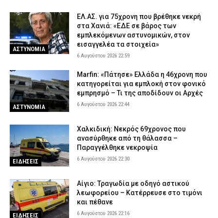
Meteo: Πότε αρχίζει η περίοδος των δασικών πυρκαγιών στην
Ελλάδα – Οι έξι πιο επικίνδυνες εβδομάδες του έτους
ΕΛ.ΑΣ. για 75χρονη που βρέθηκε νεκρή
στα Χανιά: «ΕΔΕ σε βάρος των
6 Αυγούστου 2026 16:37
ΕΙΔΗΣΕΙΣ
εμπλεκόμενων αστυνομικών, στον
Δυτική Μάνη: Συνελήφθη 27χρονος την ώρα που παραλάμβανε
εισαγγελέα τα στοιχεία»
ΑΣΤΥΝΟΜΙΑ
δέμα με κάνναβη
6 Αυγούστου 2026 22:59
6 Αυγούστου 2026 16:25
ΑΣΤΥΝΟΜΙΑ
Marfin: «Πάτησε» Ελλάδα η 46χρονη που
κατηγορείται για εμπλοκή στον φονικό
εμπρησμό – Τι της αποδίδουν οι Αρχές
6 Αυγούστου 2026 22:44
ΑΣΤΥΝΟΜΙΑ
Χαλκιδική: Νεκρός 69χρονος που
ανασύρθηκε από τη θάλασσα –
Παραγγέλθηκε νεκροψία
6 Αυγούστου 2026 22:30
ΕΙΔΗΣΕΙΣ
Αίγιο: Τραγωδία με οδηγό αστικού
λεωφορείου – Κατέρρευσε στο τιμόνι
και πέθανε
6 Αυγούστου 2026 22:16
ΕΙΔΗΣΕΙΣ