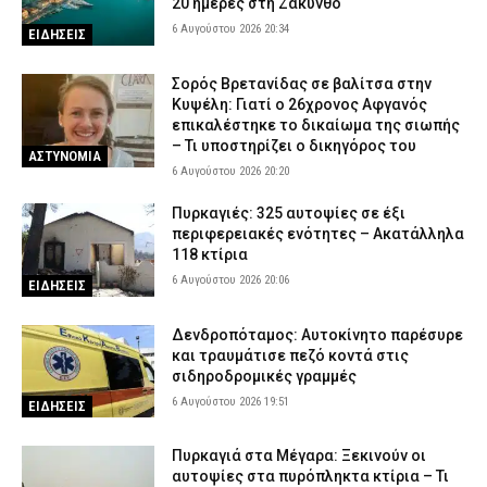
20 ημέρες στη Ζάκυνθο
6 Αυγούστου 2026 20:34
ΕΙΔΗΣΕΙΣ
Σορός Βρετανίδας σε βαλίτσα στην
Κυψέλη: Γιατί ο 26χρονος Αφγανός
επικαλέστηκε το δικαίωμα της σιωπής
– Τι υποστηρίζει ο δικηγόρος του
ΑΣΤΥΝΟΜΙΑ
6 Αυγούστου 2026 20:20
Πυρκαγιές: 325 αυτοψίες σε έξι
περιφερειακές ενότητες – Ακατάλληλα
118 κτίρια
6 Αυγούστου 2026 20:06
ΕΙΔΗΣΕΙΣ
Δενδροπόταμος: Αυτοκίνητο παρέσυρε
και τραυμάτισε πεζό κοντά στις
σιδηροδρομικές γραμμές
6 Αυγούστου 2026 19:51
ΕΙΔΗΣΕΙΣ
Πυρκαγιά στα Μέγαρα: Ξεκινούν οι
αυτοψίες στα πυρόπληκτα κτίρια – Τι