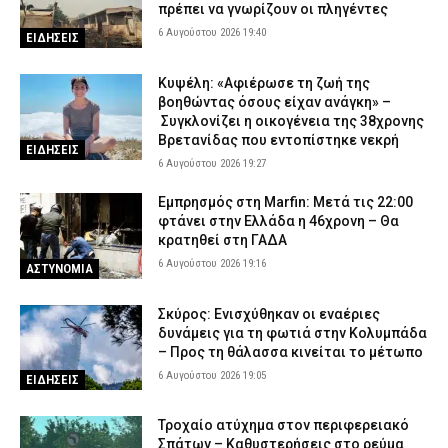
πρέπει να γνωρίζουν οι πληγέντες
6 Αυγούστου 2026 19:40
ΕΙΔΗΣΕΙΣ
Κυψέλη: «Αφιέρωσε τη ζωή της
βοηθώντας όσους είχαν ανάγκη» –
Συγκλονίζει η οικογένεια της 38χρονης
Βρετανίδας που εντοπίστηκε νεκρή
ΕΙΔΗΣΕΙΣ
6 Αυγούστου 2026 19:27
Εμπρησμός στη Marfin: Μετά τις 22:00
φτάνει στην Ελλάδα η 46χρονη – Θα
κρατηθεί στη ΓΑΔΑ
6 Αυγούστου 2026 19:16
ΑΣΤΥΝΟΜΙΑ
Σκύρος: Ενισχύθηκαν οι εναέριες
δυνάμεις για τη φωτιά στην Κολυμπάδα
– Προς τη θάλασσα κινείται το μέτωπο
6 Αυγούστου 2026 19:05
ΕΙΔΗΣΕΙΣ
Τροχαίο ατύχημα στον περιφερειακό
Σπάτων – Καθυστερήσεις στο ρεύμα