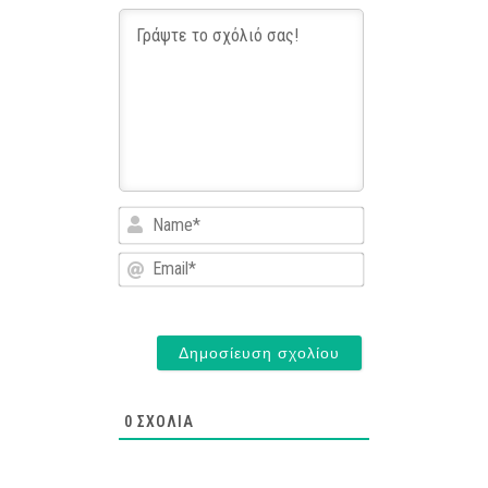
Name*
Email*
0
ΣΧΌΛΙΑ