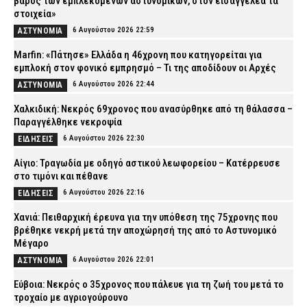
βάρος των εμπλεκόμενων αστυνομικών, στον εισαγγελέα τα
στοιχεία»
6 Αυγούστου 2026 22:59
ΑΣΤΥΝΟΜΙΑ
Marfin: «Πάτησε» Ελλάδα η 46χρονη που κατηγορείται για
εμπλοκή στον φονικό εμπρησμό – Τι της αποδίδουν οι Αρχές
6 Αυγούστου 2026 22:44
ΑΣΤΥΝΟΜΙΑ
Χαλκιδική: Νεκρός 69χρονος που ανασύρθηκε από τη θάλασσα –
Παραγγέλθηκε νεκροψία
6 Αυγούστου 2026 22:30
ΕΙΔΗΣΕΙΣ
Αίγιο: Τραγωδία με οδηγό αστικού λεωφορείου – Κατέρρευσε
στο τιμόνι και πέθανε
6 Αυγούστου 2026 22:16
ΕΙΔΗΣΕΙΣ
Χανιά: Πειθαρχική έρευνα για την υπόθεση της 75χρονης που
βρέθηκε νεκρή μετά την αποχώρησή της από το Αστυνομικό
Μέγαρο
6 Αυγούστου 2026 22:01
ΑΣΤΥΝΟΜΙΑ
Εύβοια: Νεκρός ο 35χρονος που πάλευε για τη ζωή του μετά το
τροχαίο με αγριογούρουνο