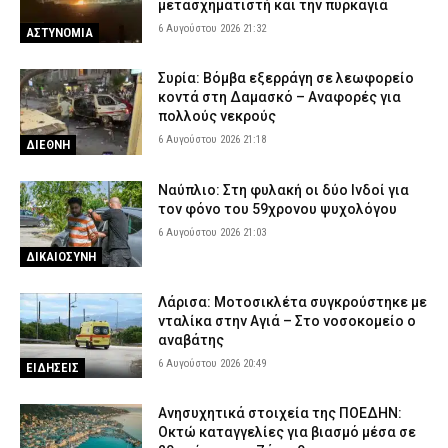
μετασχηματιστή και την πυρκαγιά
6 Αυγούστου 2026 21:32
ΑΣΤΥΝΟΜΙΑ
Συρία: Βόμβα εξερράγη σε λεωφορείο
κοντά στη Δαμασκό – Αναφορές για
πολλούς νεκρούς
6 Αυγούστου 2026 21:18
ΔΙΕΘΝΗ
Ναύπλιο: Στη φυλακή οι δύο Ινδοί για
τον φόνο του 59χρονου ψυχολόγου
6 Αυγούστου 2026 21:03
ΔΙΚΑΙΟΣΥΝΗ
Λάρισα: Μοτοσικλέτα συγκρούστηκε με
νταλίκα στην Αγιά – Στο νοσοκομείο ο
αναβάτης
6 Αυγούστου 2026 20:49
ΕΙΔΗΣΕΙΣ
Ανησυχητικά στοιχεία της ΠΟΕΔΗΝ:
Οκτώ καταγγελίες για βιασμό μέσα σε