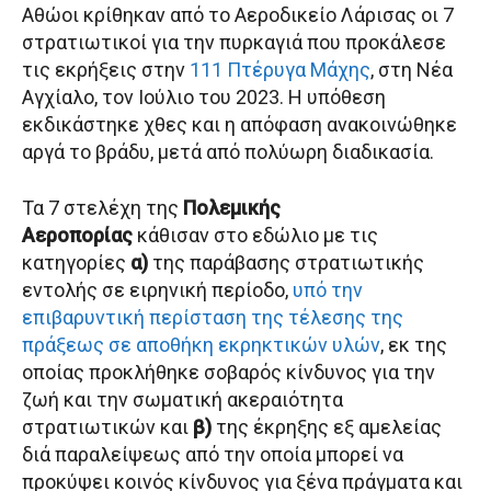
Αθώοι κρίθηκαν από το Αεροδικείο Λάρισας οι 7
στρατιωτικοί για την πυρκαγιά που προκάλεσε
τις εκρήξεις στην
111 Πτέρυγα Μάχης
, στη Νέα
Αγχίαλο, τον Ιούλιο του 2023. Η υπόθεση
εκδικάστηκε χθες και η απόφαση ανακοινώθηκε
αργά το βράδυ, μετά από πολύωρη διαδικασία.
Τα 7 στελέχη της
Πολεμικής
Αεροπορίας
κάθισαν στο εδώλιο με τις
κατηγορίες
α)
της παράβασης στρατιωτικής
εντολής σε ειρηνική περίοδο,
υπό την
επιβαρυντική περίσταση της τέλεσης της
πράξεως σε αποθήκη εκρηκτικών υλών
, εκ της
οποίας προκλήθηκε σοβαρός κίνδυνος για την
ζωή και την σωματική ακεραιότητα
στρατιωτικών και
β)
της έκρηξης εξ αμελείας
διά παραλείψεως από την οποία μπορεί να
προκύψει κοινός κίνδυνος για ξένα πράγματα και