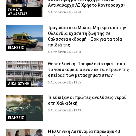
Αντιναύαρχο ΛΣ Χρήστο Κοντορουχά»
ΣΩΜΑΤΑ
5 Αυγούστου 2026 20:20
ΑΣΦΑΛΕΙΑΣ
Τραγωδία στα Μάλια: Μητέρα από την
Ολλανδία έχασε τη ζωή της σε
θαλάσσια εκδρομή – Σοκ για τα τρία
παιδιά της
ΕΙΔΗΣΕΙΣ
5 Αυγούστου 2026 20:08
Θεσσαλονίκη: Προφυλακίστηκε… από
το νοσοκομείο ο ένας εκ των τριών της
σπείρας των μετασχηματιστών
5 Αυγούστου 2026 19:55
ΔΙΚΑΙΟΣΥΝΗ
Τι έδειξαν οι πρώτες αναλύσεις νερού
στη Χαλκιδική
5 Αυγούστου 2026 19:43
ΕΙΔΗΣΕΙΣ
Η Ελληνική Αστυνομία παρέλαβε 40