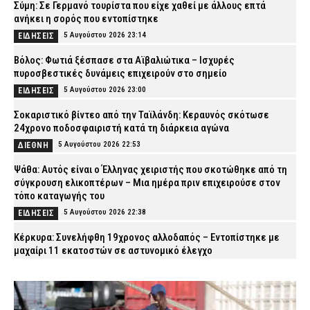
Σύμη: Σε Γερμανό τουρίστα που είχε χαθεί με άλλους επτά
ανήκει η σορός που εντοπίστηκε
5 Αυγούστου 2026 23:14
ΕΙΔΗΣΕΙΣ
Βόλος: Φωτιά ξέσπασε στα Αϊβαλιώτικα – Ισχυρές
πυροσβεστικές δυνάμεις επιχειρούν στο σημείο
5 Αυγούστου 2026 23:00
ΕΙΔΗΣΕΙΣ
Σοκαριστικό βίντεο από την Ταϊλάνδη: Κεραυνός σκότωσε
24χρονο ποδοσφαιριστή κατά τη διάρκεια αγώνα
5 Αυγούστου 2026 22:53
ΔΙΕΘΝΗ
Ψάθα: Αυτός είναι ο Έλληνας χειριστής που σκοτώθηκε από τη
σύγκρουση ελικοπτέρων – Μια ημέρα πριν επιχειρούσε στον
τόπο καταγωγής του
5 Αυγούστου 2026 22:38
ΕΙΔΗΣΕΙΣ
Κέρκυρα: Συνελήφθη 19χρονος αλλοδαπός – Εντοπίστηκε με
μαχαίρι 11 εκατοστών σε αστυνομικό έλεγχο
5 Αυγούστου 2026 22:24
ΑΣΤΥΝΟΜΙΑ
Φωτιά στη Βοιωτία: Προς αναστολή λειτουργίας το αιολικό
πάρκο λόγω συνεχών βλαβών στο δίκτυο