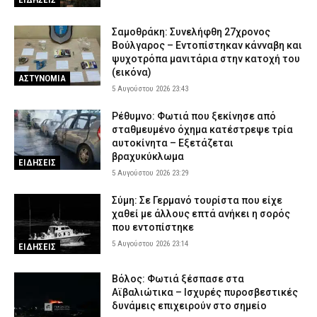
5 Αυγούστου 2026 17:31
ΑΣΤΥΝΟΜΙΑ
Σοκαριστικό βίντεο: Η στιγμή που η φωτιά εισβάλλει στο Πόρτο
Σαμοθράκη: Συνελήφθη 27χρονος
Γερμενό και κατακαίει τα πάντα
Βούλγαρος – Εντοπίστηκαν κάνναβη και
5 Αυγούστου 2026 17:18
ΕΙΔΗΣΕΙΣ
ψυχοτρόπα μανιτάρια στην κατοχή του
(εικόνα)
ΑΣΤΥΝΟΜΙΑ
Πολύ υψηλός κίνδυνος πυρκαγιάς την Πέμπτη – Σε Red Code
5 Αυγούστου 2026 23:43
Αττική, Βοιωτία και Εύβοια
5 Αυγούστου 2026 17:07
ΕΙΔΗΣΕΙΣ
Ρέθυμνο: Φωτιά που ξεκίνησε από
σταθμευμένο όχημα κατέστρεψε τρία
Μπορεί ένα αυτοκίνητο να ξεπεράσει τα 300.000 χιλιόμετρα; –
αυτοκίνητα – Εξετάζεται
Τι καθορίζει πραγματικά τη διάρκεια ζωής του
βραχυκύκλωμα
ΕΙΔΗΣΕΙΣ
5 Αυγούστου 2026 16:59
AUTO MOTO
5 Αυγούστου 2026 23:29
Σύμη: Σε Γερμανό τουρίστα που είχε
χαθεί με άλλους επτά ανήκει η σορός
που εντοπίστηκε
5 Αυγούστου 2026 23:14
ΕΙΔΗΣΕΙΣ
Βόλος: Φωτιά ξέσπασε στα
Αϊβαλιώτικα – Ισχυρές πυροσβεστικές
δυνάμεις επιχειρούν στο σημείο