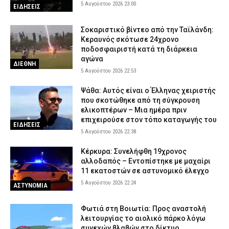
5 Αυγούστου 2026 23:00
ΕΙΔΗΣΕΙΣ
Σοκαριστικό βίντεο από την Ταϊλάνδη:
Κεραυνός σκότωσε 24χρονο
ποδοσφαιριστή κατά τη διάρκεια
αγώνα
ΔΙΕΘΝΗ
5 Αυγούστου 2026 22:53
Ψάθα: Αυτός είναι ο Έλληνας χειριστής
που σκοτώθηκε από τη σύγκρουση
ελικοπτέρων – Μια ημέρα πριν
επιχειρούσε στον τόπο καταγωγής του
ΕΙΔΗΣΕΙΣ
5 Αυγούστου 2026 22:38
Κέρκυρα: Συνελήφθη 19χρονος
αλλοδαπός – Εντοπίστηκε με μαχαίρι
11 εκατοστών σε αστυνομικό έλεγχο
5 Αυγούστου 2026 22:24
ΑΣΤΥΝΟΜΙΑ
Φωτιά στη Βοιωτία: Προς αναστολή
λειτουργίας το αιολικό πάρκο λόγω
συνεχών βλαβών στο δίκτυο