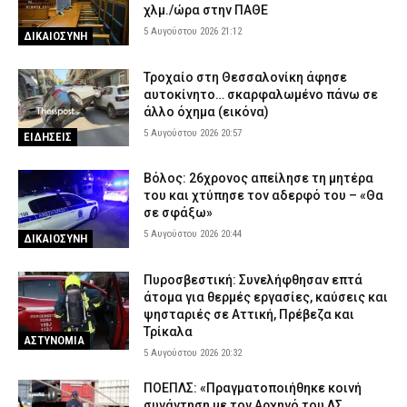
χλμ./ώρα στην ΠΑΘΕ
5 Αυγούστου 2026 21:12
ΔΙΚΑΙΟΣΥΝΗ
Τροχαίο στη Θεσσαλονίκη άφησε
αυτοκίνητο… σκαρφαλωμένο πάνω σε
άλλο όχημα (εικόνα)
5 Αυγούστου 2026 20:57
ΕΙΔΗΣΕΙΣ
Βόλος: 26χρονος απείλησε τη μητέρα
του και χτύπησε τον αδερφό του – «Θα
σε σφάξω»
5 Αυγούστου 2026 20:44
ΔΙΚΑΙΟΣΥΝΗ
Πυροσβεστική: Συνελήφθησαν επτά
άτομα για θερμές εργασίες, καύσεις και
ψησταριές σε Αττική, Πρέβεζα και
Τρίκαλα
ΑΣΤΥΝΟΜΙΑ
5 Αυγούστου 2026 20:32
ΠΟΕΠΛΣ: «Πραγματοποιήθηκε κοινή
συνάντηση με τον Αρχηγό του ΛΣ