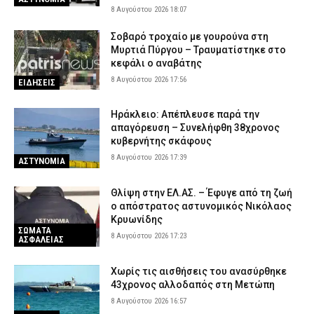
8 Αυγούστου 2026 18:07
Σοβαρό τροχαίο με γουρούνα στη
Μυρτιά Πύργου – Τραυματίστηκε στο
κεφάλι ο αναβάτης
8 Αυγούστου 2026 17:56
ΕΙΔΗΣΕΙΣ
Ηράκλειο: Απέπλευσε παρά την
απαγόρευση – Συνελήφθη 38χρονος
κυβερνήτης σκάφους
8 Αυγούστου 2026 17:39
ΑΣΤΥΝΟΜΙΑ
Θλίψη στην ΕΛ.ΑΣ. – Έφυγε από τη ζωή
ο απόστρατος αστυνομικός Νικόλαος
Κρυωνίδης
ΣΩΜΑΤΑ
8 Αυγούστου 2026 17:23
ΑΣΦΑΛΕΙΑΣ
Χωρίς τις αισθήσεις του ανασύρθηκε
43χρονος αλλοδαπός στη Μετώπη
8 Αυγούστου 2026 16:57