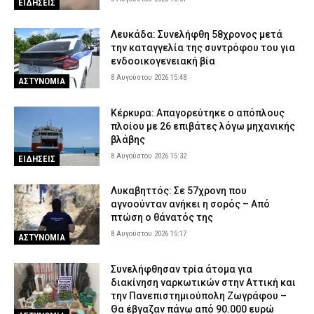
ΕΙΔΗΣΕΙΣ
Λευκάδα: Συνελήφθη 58χρονος μετά
την καταγγελία της συντρόφου του για
ενδοοικογενειακή βία
8 Αυγούστου 2026 15:48
ΑΣΤΥΝΟΜΙΑ
Κέρκυρα: Απαγορεύτηκε ο απόπλους
πλοίου με 26 επιβάτες λόγω μηχανικής
βλάβης
8 Αυγούστου 2026 15:32
ΕΙΔΗΣΕΙΣ
Λυκαβηττός: Σε 57χρονη που
αγνοούνταν ανήκει η σορός – Από
πτώση ο θάνατός της
8 Αυγούστου 2026 15:17
ΑΣΤΥΝΟΜΙΑ
Συνελήφθησαν τρία άτομα για
διακίνηση ναρκωτικών στην Αττική και
την Πανεπιστημιούπολη Ζωγράφου –
Θα έβγαζαν πάνω από 90.000 ευρώ