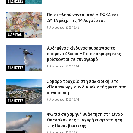
ΕΙΔΗΣΕΙΣ
Ποιοι πληρώνονται από e-ΕΦΚΑ και
ΔΥΠΑ μέχρι τις 14 Αυγούστου
8 Αυγούστου 2026 16:48
CAPITAL
Αυξημένος κίνδυνος πυρκαγιάς το
επόμενο 48ωρο – Ποιες περιφέρειες
βρίσκονται σε συναγερμό
8 Αυγούστου 2026 16:34
ΕΙΔΗΣΕΙΣ
Σοβαρό τροχαίο στη Χαλκιδική: Στο
«Παπαγεωργίου» δικυκλιστής μετά από
σύγκρουση
8 Αυγούστου 2026 16:14
ΕΙΔΗΣΕΙΣ
Φωτιά σε χαμηλή βλάστηση στη Σίνδο
Θεσσαλονίκης – Ισχυρή κινητοποίηση
της Πυροσβεστικής
8 Αυγούστου 2026 16:01