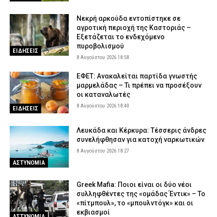
Νεκρή αρκούδα εντοπίστηκε σε
αγροτική περιοχή της Καστοριάς –
Εξετάζεται το ενδεχόμενο
πυροβολισμού
ΕΙΔΗΣΕΙΣ
8 Αυγούστου 2026 18:58
ΕΦΕΤ: Ανακαλείται παρτίδα γνωστής
μαρμελάδας – Τι πρέπει να προσέξουν
οι καταναλωτές
8 Αυγούστου 2026 18:40
ΕΙΔΗΣΕΙΣ
Λευκάδα και Κέρκυρα: Τέσσερις άνδρες
συνελήφθησαν για κατοχή ναρκωτικών
8 Αυγούστου 2026 18:27
ΑΣΤΥΝΟΜΙΑ
Greek Mafia: Ποιοι είναι οι δύο νέοι
συλληφθέντες της «ομάδας Έντικ» – Το
«πίτμπουλ», το «μπουλντόγκ» και οι
εκβιασμοί
ΑΣΤΥΝΟΜΙΑ