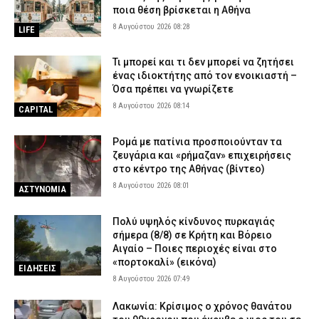
ποια θέση βρίσκεται η Αθήνα
8 Αυγούστου 2026 08:28
LIFE
Τι μπορεί και τι δεν μπορεί να ζητήσει
ένας ιδιοκτήτης από τον ενοικιαστή –
Όσα πρέπει να γνωρίζετε
8 Αυγούστου 2026 08:14
CAPITAL
Ρομά με πατίνια προσποιούνταν τα
ζευγάρια και «ρήμαζαν» επιχειρήσεις
στο κέντρο της Αθήνας (βίντεο)
8 Αυγούστου 2026 08:01
ΑΣΤΥΝΟΜΙΑ
Πολύ υψηλός κίνδυνος πυρκαγιάς
σήμερα (8/8) σε Κρήτη και Βόρειο
Αιγαίο – Ποιες περιοχές είναι στο
«πορτοκαλί» (εικόνα)
ΕΙΔΗΣΕΙΣ
8 Αυγούστου 2026 07:49
Λακωνία: Κρίσιμος ο χρόνος θανάτου