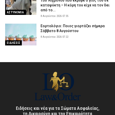
του 90χρονου που έκρυβε ο γιος του σε
καταψύκτη – Η κόρη του είχε να τον δει
από το...
ΑΣΤΥΝΟΜΙΑ
8 Αυγούστου 2026 07:35
Εορτολόγιο: Ποιος γιορτάζει σήμερα
Σάββατο 8 Αυγούστου
8 Αυγούστου 2026 07:22
ΕΙΔΗΣΕΙΣ
Ειδήσεις και νέα για τα Σώματα Ασφαλείας,
τη Δικαιοσύνη και την Επικαιρότητα