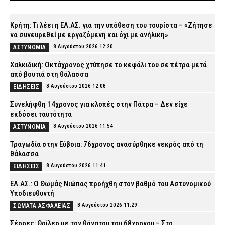
Κρήτη: Τι λέει η ΕΛ.ΑΣ. για την υπόθεση του τουρίστα – «Ζήτησε
να συνευρεθεί με εργαζόμενη και όχι με ανήλικη»
8 Αυγούστου 2026 12:20
ΑΣΤΥΝΟΜΙΑ
Χαλκιδική: Οκτάχρονος χτύπησε το κεφάλι του σε πέτρα μετά
από βουτιά στη θάλασσα
8 Αυγούστου 2026 12:08
ΕΙΔΗΣΕΙΣ
Συνελήφθη 14χρονος για κλοπές στην Πάτρα – Δεν είχε
εκδόσει ταυτότητα
8 Αυγούστου 2026 11:54
ΑΣΤΥΝΟΜΙΑ
Τραγωδία στην Εύβοια: 76χρονος ανασύρθηκε νεκρός από τη
θάλασσα
8 Αυγούστου 2026 11:41
ΕΙΔΗΣΕΙΣ
ΕΛ.ΑΣ.: Ο Θωμάς Νιώπας προήχθη στον βαθμό του Αστυνομικού
Υποδιευθυντή
8 Αυγούστου 2026 11:29
ΣΩΜΑΤΑ ΑΣΦΑΛΕΙΑΣ
Σέρρες: Θρίλερ με τον θάνατου του 68χρονου – Στο