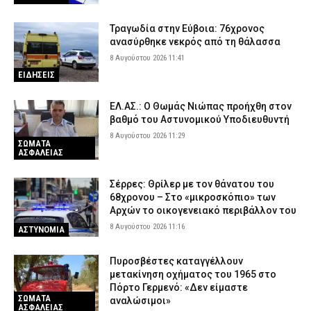
Νέα Αγχίαλος: Σάτυρος αυνανιζόταν κοιτώντας την 13χρονη
γειτόνισσά του – Καταδικάστηκε σε φυλάκιση
Τραγωδία στην Εύβοια: 76χρονος
7 Αυγούστου 2026 22:07
ΔΙΚΑΙΟΣΥΝΗ
ανασύρθηκε νεκρός από τη θάλασσα
Σκιάθος: «Με ξυλοκόπησαν και με άφησαν αιμόφυρτο στο
8 Αυγούστου 2026 11:41
δρόμο» – Άγριος καβγάς με λοστάρια, μαχαίρια και σφυριά
ΕΙΔΗΣΕΙΣ
7 Αυγούστου 2026 21:53
ΔΙΚΑΙΟΣΥΝΗ
ΕΛ.ΑΣ.: Ο Θωμάς Νιώπας προήχθη στον
βαθμό του Αστυνομικού Υποδιευθυντή
8 Αυγούστου 2026 11:29
ΣΩΜΑΤΑ
ΑΣΦΑΛΕΙΑΣ
Σέρρες: Θρίλερ με τον θάνατου του
68χρονου – Στο «μικροσκόπιο» των
Αρχών το οικογενειακό περιβάλλον του
8 Αυγούστου 2026 11:16
ΑΣΤΥΝΟΜΙΑ
Πυροσβέστες καταγγέλλουν
μετακίνηση οχήματος του 1965 στο
Πόρτο Γερμενό: «Δεν είμαστε
ΣΩΜΑΤΑ
αναλώσιμοι»
ΑΣΦΑΛΕΙΑΣ