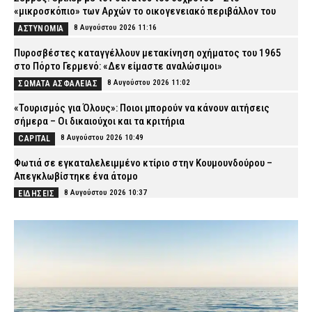
«μικροσκόπιο» των Αρχών το οικογενειακό περιβάλλον του
8 Αυγούστου 2026 11:16
ΑΣΤΥΝΟΜΙΑ
Πυροσβέστες καταγγέλλουν μετακίνηση οχήματος του 1965
στο Πόρτο Γερμενό: «Δεν είμαστε αναλώσιμοι»
8 Αυγούστου 2026 11:02
ΣΩΜΑΤΑ ΑΣΦΑΛΕΙΑΣ
«Τουρισμός για Όλους»: Ποιοι μπορούν να κάνουν αιτήσεις
σήμερα – Οι δικαιούχοι και τα κριτήρια
8 Αυγούστου 2026 10:49
CAPITAL
Φωτιά σε εγκαταλελειμμένο κτίριο στην Κουμουνδούρου –
Απεγκλωβίστηκε ένα άτομο
8 Αυγούστου 2026 10:37
ΕΙΔΗΣΕΙΣ
Συνελήφθησαν τέσσερις νεαροί για ναρκωτικά στη
Θεσσαλονίκη
8 Αυγούστου 2026 10:27
ΑΣΤΥΝΟΜΙΑ
Ρόδος: Στη φυλακή ο 59χρονος που συνελήφθη με πάνω από ένα
κιλό κοκαΐνης
8 Αυγούστου 2026 10:13
ΔΙΚΑΙΟΣΥΝΗ