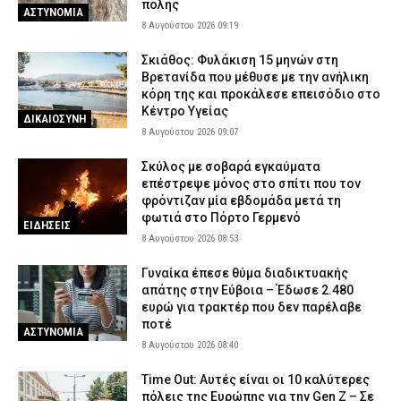
πόλης
ΑΣΤΥΝΟΜΙΑ
8 Αυγούστου 2026 09:19
Σκιάθος: Φυλάκιση 15 μηνών στη
Βρετανίδα που μέθυσε με την ανήλικη
κόρη της και προκάλεσε επεισόδιο στο
Κέντρο Υγείας
ΔΙΚΑΙΟΣΥΝΗ
8 Αυγούστου 2026 09:07
Σκύλος με σοβαρά εγκαύματα
επέστρεψε μόνος στο σπίτι που τον
φρόντιζαν μία εβδομάδα μετά τη
φωτιά στο Πόρτο Γερμενό
ΕΙΔΗΣΕΙΣ
8 Αυγούστου 2026 08:53
Γυναίκα έπεσε θύμα διαδικτυακής
απάτης στην Εύβοια – Έδωσε 2.480
ευρώ για τρακτέρ που δεν παρέλαβε
ποτέ
ΑΣΤΥΝΟΜΙΑ
8 Αυγούστου 2026 08:40
Time Out: Αυτές είναι οι 10 καλύτερες
πόλεις της Ευρώπης για την Gen Z – Σε