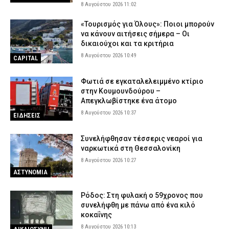
8 Αυγούστου 2026 11:02
«Τουρισμός για Όλους»: Ποιοι μπορούν
να κάνουν αιτήσεις σήμερα – Οι
δικαιούχοι και τα κριτήρια
8 Αυγούστου 2026 10:49
CAPITAL
Φωτιά σε εγκαταλελειμμένο κτίριο
στην Κουμουνδούρου –
Απεγκλωβίστηκε ένα άτομο
8 Αυγούστου 2026 10:37
ΕΙΔΗΣΕΙΣ
Συνελήφθησαν τέσσερις νεαροί για
ναρκωτικά στη Θεσσαλονίκη
8 Αυγούστου 2026 10:27
ΑΣΤΥΝΟΜΙΑ
Ρόδος: Στη φυλακή ο 59χρονος που
συνελήφθη με πάνω από ένα κιλό
κοκαΐνης
8 Αυγούστου 2026 10:13