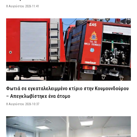
τον φρόντιζαν μία εβδομάδα μετά τη φωτιά στο Πόρτο Γερμενό
8 Αυγούστου 2026 11:41
8 Αυγούστου 2026 08:53
ΕΙΔΗΣΕΙΣ
Γυναίκα έπεσε θύμα διαδικτυακής απάτης στην Εύβοια – Έδωσε
2.480 ευρώ για τρακτέρ που δεν παρέλαβε ποτέ
8 Αυγούστου 2026 08:40
ΑΣΤΥΝΟΜΙΑ
Time Out: Αυτές είναι οι 10 καλύτερες πόλεις της Ευρώπης για
την Gen Z – Σε ποια θέση βρίσκεται η Αθήνα
8 Αυγούστου 2026 08:28
LIFE
Τι μπορεί και τι δεν μπορεί να ζητήσει ένας ιδιοκτήτης από τον
ενοικιαστή – Όσα πρέπει να γνωρίζετε
8 Αυγούστου 2026 08:14
CAPITAL
Φωτιά σε εγκαταλελειμμένο κτίριο στην Κουμουνδούρου
Ρομά με πατίνια προσποιούνταν τα ζευγάρια και «ρήμαζαν»
– Απεγκλωβίστηκε ένα άτομο
επιχειρήσεις στο κέντρο της Αθήνας (βίντεο)
8 Αυγούστου 2026 10:37
8 Αυγούστου 2026 08:01
ΑΣΤΥΝΟΜΙΑ
Πολύ υψηλός κίνδυνος πυρκαγιάς σήμερα (8/8) σε Κρήτη και
Βόρειο Αιγαίο – Ποιες περιοχές είναι στο «πορτοκαλί» (εικόνα)
8 Αυγούστου 2026 07:49
ΕΙΔΗΣΕΙΣ