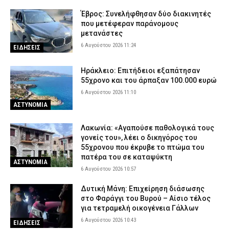
5 Αυγούστου 2026 22:38
ΕΙΔΗΣΕΙΣ
Έβρος: Συνελήφθησαν δύο διακινητές
Κέρκυρα: Συνελήφθη 19χρονος αλλοδαπός – Εντοπίστηκε με
που μετέφεραν παράνομους
μαχαίρι 11 εκατοστών σε αστυνομικό έλεγχο
μετανάστες
5 Αυγούστου 2026 22:24
ΑΣΤΥΝΟΜΙΑ
6 Αυγούστου 2026 11:24
ΕΙΔΗΣΕΙΣ
Φωτιά στη Βοιωτία: Προς αναστολή λειτουργίας το αιολικό
πάρκο λόγω συνεχών βλαβών στο δίκτυο
Ηράκλειο: Επιτήδειοι εξαπάτησαν
55χρονο και του άρπαξαν 100.000 ευρώ
5 Αυγούστου 2026 22:09
ΕΙΔΗΣΕΙΣ
6 Αυγούστου 2026 11:10
ΑΣΤΥΝΟΜΙΑ
Λακωνία: «Αγαπούσε παθολογικά τους
γονείς του», λέει ο δικηγόρος του
55χρονου που έκρυβε το πτώμα του
πατέρα του σε καταψύκτη
ΑΣΤΥΝΟΜΙΑ
6 Αυγούστου 2026 10:57
Δυτική Μάνη: Επιχείρηση διάσωσης
στο Φαράγγι του Βυρού – Αίσιο τέλος
για τετραμελή οικογένεια Γάλλων
6 Αυγούστου 2026 10:43
ΕΙΔΗΣΕΙΣ