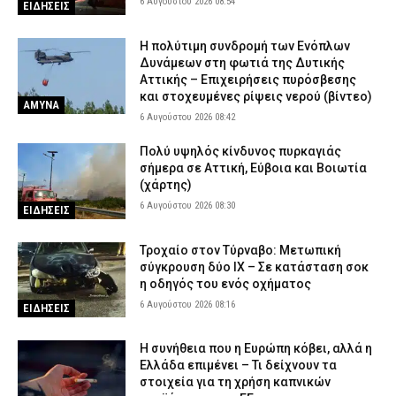
6 Αυγούστου 2026 08:54
ΕΙΔΗΣΕΙΣ
H πολύτιμη συνδρομή των Ενόπλων
Δυνάμεων στη φωτιά της Δυτικής
Αττικής – Επιχειρήσεις πυρόσβεσης
και στοχευμένες ρίψεις νερού (βίντεο)
ΑΜΥΝΑ
6 Αυγούστου 2026 08:42
Πολύ υψηλός κίνδυνος πυρκαγιάς
σήμερα σε Αττική, Εύβοια και Βοιωτία
(χάρτης)
6 Αυγούστου 2026 08:30
ΕΙΔΗΣΕΙΣ
Τροχαίο στον Τύρναβο: Μετωπική
σύγκρουση δύο ΙΧ – Σε κατάσταση σοκ
η οδηγός του ενός οχήματος
6 Αυγούστου 2026 08:16
ΕΙΔΗΣΕΙΣ
Η συνήθεια που η Ευρώπη κόβει, αλλά η
Ελλάδα επιμένει – Τι δείχνουν τα
στοιχεία για τη χρήση καπνικών