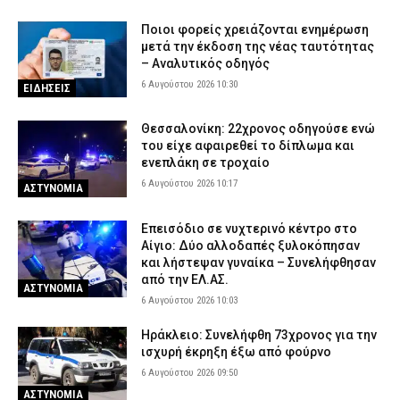
Ποιοι φορείς χρειάζονται ενημέρωση
μετά την έκδοση της νέας ταυτότητας
– Αναλυτικός οδηγός
6 Αυγούστου 2026 10:30
ΕΙΔΗΣΕΙΣ
Θεσσαλονίκη: 22χρονος οδηγούσε ενώ
του είχε αφαιρεθεί το δίπλωμα και
ενεπλάκη σε τροχαίο
6 Αυγούστου 2026 10:17
ΑΣΤΥΝΟΜΙΑ
Επεισόδιο σε νυχτερινό κέντρο στο
Αίγιο: Δύο αλλοδαπές ξυλοκόπησαν
και λήστεψαν γυναίκα – Συνελήφθησαν
από την ΕΛ.ΑΣ.
ΑΣΤΥΝΟΜΙΑ
6 Αυγούστου 2026 10:03
Ηράκλειο: Συνελήφθη 73χρονος για την
ισχυρή έκρηξη έξω από φούρνο
6 Αυγούστου 2026 09:50
ΑΣΤΥΝΟΜΙΑ