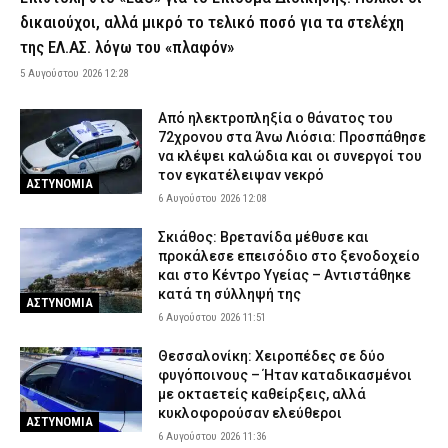
κάνναβη και ψυχοτρόπα μανιτάρια στην κατοχή του (εικόνα)
δικαιούχοι, αλλά μικρό το τελικό ποσό για τα στελέχη
5 Αυγούστου 2026 23:43
ΑΣΤΥΝΟΜΙΑ
της ΕΛ.ΑΣ. λόγω του «πλαφόν»
Ρέθυμνο: Φωτιά που ξεκίνησε από σταθμευμένο όχημα
5 Αυγούστου 2026 12:28
κατέστρεψε τρία αυτοκίνητα – Εξετάζεται βραχυκύκλωμα
Από ηλεκτροπληξία ο θάνατος του
5 Αυγούστου 2026 23:29
ΕΙΔΗΣΕΙΣ
72χρονου στα Άνω Λιόσια: Προσπάθησε
Σύμη: Σε Γερμανό τουρίστα που είχε χαθεί με άλλους επτά
να κλέψει καλώδια και οι συνεργοί του
ανήκει η σορός που εντοπίστηκε
τον εγκατέλειψαν νεκρό
ΑΣΤΥΝΟΜΙΑ
5 Αυγούστου 2026 23:14
ΕΙΔΗΣΕΙΣ
6 Αυγούστου 2026 12:08
Βόλος: Φωτιά ξέσπασε στα Αϊβαλιώτικα – Ισχυρές
Σκιάθος: Βρετανίδα μέθυσε και
πυροσβεστικές δυνάμεις επιχειρούν στο σημείο
προκάλεσε επεισόδιο στο ξενοδοχείο
και στο Κέντρο Υγείας – Αντιστάθηκε
5 Αυγούστου 2026 23:00
ΕΙΔΗΣΕΙΣ
κατά τη σύλληψή της
ΑΣΤΥΝΟΜΙΑ
Σοκαριστικό βίντεο από την Ταϊλάνδη: Κεραυνός σκότωσε
6 Αυγούστου 2026 11:51
24χρονο ποδοσφαιριστή κατά τη διάρκεια αγώνα
5 Αυγούστου 2026 22:53
Θεσσαλονίκη: Χειροπέδες σε δύο
ΔΙΕΘΝΗ
φυγόποινους – Ήταν καταδικασμένοι
Ψάθα: Αυτός είναι ο Έλληνας χειριστής που σκοτώθηκε από τη
με οκταετείς καθείρξεις, αλλά
σύγκρουση ελικοπτέρων – Μια ημέρα πριν επιχειρούσε στον
κυκλοφορούσαν ελεύθεροι
ΑΣΤΥΝΟΜΙΑ
τόπο καταγωγής του
6 Αυγούστου 2026 11:36