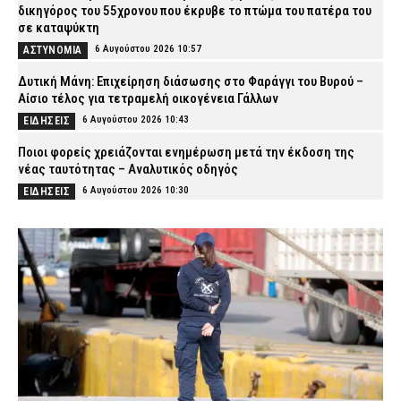
δικηγόρος του 55χρονου που έκρυβε το πτώμα του πατέρα του
σε καταψύκτη
6 Αυγούστου 2026 10:57
ΑΣΤΥΝΟΜΙΑ
Δυτική Μάνη: Επιχείρηση διάσωσης στο Φαράγγι του Βυρού –
Αίσιο τέλος για τετραμελή οικογένεια Γάλλων
6 Αυγούστου 2026 10:43
ΕΙΔΗΣΕΙΣ
Ποιοι φορείς χρειάζονται ενημέρωση μετά την έκδοση της
νέας ταυτότητας – Αναλυτικός οδηγός
6 Αυγούστου 2026 10:30
ΕΙΔΗΣΕΙΣ
Θεσσαλονίκη: 22χρονος οδηγούσε ενώ του είχε αφαιρεθεί το
δίπλωμα και ενεπλάκη σε τροχαίο
6 Αυγούστου 2026 10:17
ΑΣΤΥΝΟΜΙΑ
Επεισόδιο σε νυχτερινό κέντρο στο Αίγιο: Δύο αλλοδαπές
ξυλοκόπησαν και λήστεψαν γυναίκα – Συνελήφθησαν από την
ΕΛ.ΑΣ.
6 Αυγούστου 2026 10:03
ΑΣΤΥΝΟΜΙΑ
Ηράκλειο: Συνελήφθη 73χρονος για την ισχυρή έκρηξη έξω από
φούρνο