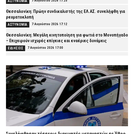
7 Αυγούστου 2026 17:25
ΑΣΤΥΝΟΜΙΑ
Θεσσαλονίκη: Πρώην συνδικαλιστής της ΕΛ.ΑΣ. συνελήφθη για
ρευματοκλοπή
7 Αυγούστου 2026 17:12
ΑΣΤΥΝΟΜΙΑ
Θεσσαλονίκη: Μεγάλη κινητοποίηση για φωτιά στο Μονοπήγαδο
– Επιχειρούν ισχυρές επίγειες και εναέριες δυνάμεις
7 Αυγούστου 2026 17:00
ΕΙΔΗΣΕΙΣ
Γρεβενά: Ο Σύλλογος Αλληλεγγύης και Εθελοντισμού «Ελπίδα»
προχώρησε σε δωρεά ειδών ιματισμού στο Αστυνομικό Τμήμα
7 Αυγούστου 2026 16:48
ΣΩΜΑΤΑ ΑΣΦΑΛΕΙΑΣ
Κορινθία: Μήνυμα του 112 για φωτιά στο Στεφάνι –
«Παραμείνετε σε ετοιμότητα»
7 Αυγούστου 2026 16:35
ΕΙΔΗΣΕΙΣ
Πιερία: Συνελήφθησαν δύο άνδρες που διέρρηξαν ΙΧ και άρπαξαν
αντικείμενα αξίας άνω των 19.000 ευρώ
7 Αυγούστου 2026 16:23
ΑΣΤΥΝΟΜΙΑ
Πολύ υψηλός κίνδυνος πυρκαγιάς το Σάββατο – Ποιες περιοχές
Συνελήφθησαν τέσσερις διακινητές μεταναστών σε Έβρο