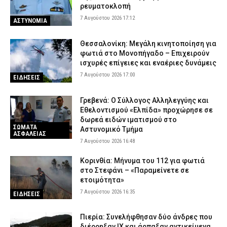
ρευματοκλοπή
7 Αυγούστου 2026 17:12
ΑΣΤΥΝΟΜΙΑ
Θεσσαλονίκη: Μεγάλη κινητοποίηση για
φωτιά στο Μονοπήγαδο – Επιχειρούν
ισχυρές επίγειες και εναέριες δυνάμεις
7 Αυγούστου 2026 17:00
ΕΙΔΗΣΕΙΣ
Γρεβενά: Ο Σύλλογος Αλληλεγγύης και
Εθελοντισμού «Ελπίδα» προχώρησε σε
δωρεά ειδών ιματισμού στο
ΣΩΜΑΤΑ
Αστυνομικό Τμήμα
ΑΣΦΑΛΕΙΑΣ
7 Αυγούστου 2026 16:48
Κορινθία: Μήνυμα του 112 για φωτιά
στο Στεφάνι – «Παραμείνετε σε
ετοιμότητα»
7 Αυγούστου 2026 16:35
ΕΙΔΗΣΕΙΣ
Πιερία: Συνελήφθησαν δύο άνδρες που
διέρρηξαν ΙΧ και άρπαξαν αντικείμενα