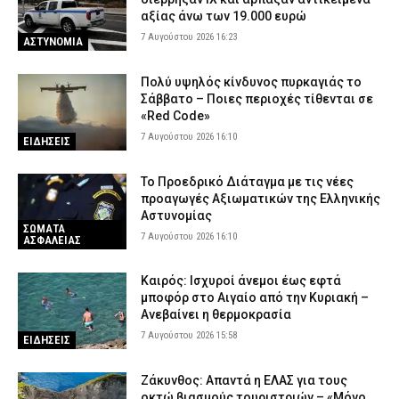
αξίας άνω των 19.000 ευρώ
7 Αυγούστου 2026 16:23
ΑΣΤΥΝΟΜΙΑ
Πολύ υψηλός κίνδυνος πυρκαγιάς το
Σάββατο – Ποιες περιοχές τίθενται σε
«Red Code»
7 Αυγούστου 2026 16:10
ΕΙΔΗΣΕΙΣ
Το Προεδρικό Διάταγμα με τις νέες
προαγωγές Αξιωματικών της Ελληνικής
Αστυνομίας
ΣΩΜΑΤΑ
7 Αυγούστου 2026 16:10
ΑΣΦΑΛΕΙΑΣ
Καιρός: Ισχυροί άνεμοι έως εφτά
μποφόρ στο Αιγαίο από την Κυριακή –
Ανεβαίνει η θερμοκρασία
7 Αυγούστου 2026 15:58
ΕΙΔΗΣΕΙΣ
Ζάκυνθος: Απαντά η ΕΛΑΣ για τους
οκτώ βιασμούς τουριστριών – «Μόνο