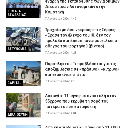
έναρξη της εκπαίδευσης των Δοκίμων
Δικαστικών Αστυνομικών στην
ΣΩΜΑΤΑ
Κομοτηνή
ΑΣΦΑΛΕΙΑΣ
7 Αυγούστου 2026 14:42
Τροχαίο με δύο νεκρούς στις Σέρρες:
«Έχασε τον έλεγχο του ΙΧ, δεν τον
πρόλαβα και έπεσε πάνω μου», λέει ο
οδηγός του φορτηγού (βίντεο)
ΑΣΤΥΝΟΜΙΑ
7 Αυγούστου 2026 14:28
Πυρόπληκτοι: Τι προβλέπεται για τις
αποζημιώσεις σε «πράσινα», «κίτρινα»
και «κόκκινα» σπίτια
7 Αυγούστου 2026 14:15
CAPITAL
Λακωνία: 11 μήνες με αναστολή στον
55χρονο που έκρυβε τη σορό του
πατέρα του σε καταψύκτη
7 Αυγούστου 2026 14:04
ΔΙΚΑΙΟΣΥΝΗ
Αττική και Βοιωτία: Πάνω από 110.000