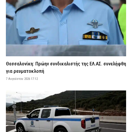
Κοζάνη: Τραυματίστηκε 24χρονος οδηγός μετά από ανατροπή
νταλίκας
7 Αυγούστου 2026 14:55
ΕΙΔΗΣΕΙΣ
Πραγματοποιήθηκε ο αγιασμός για την έναρξη της εκπαίδευσης
των Δοκίμων Δικαστικών Αστυνομικών στην Κομοτηνή
7 Αυγούστου 2026 14:42
ΣΩΜΑΤΑ ΑΣΦΑΛΕΙΑΣ
Τροχαίο με δύο νεκρούς στις Σέρρες: «Έχασε τον έλεγχο του ΙΧ,
δεν τον πρόλαβα και έπεσε πάνω μου», λέει ο οδηγός του
Θεσσαλονίκη: Πρώην συνδικαλιστής της ΕΛ.ΑΣ. συνελήφθη
φορτηγού (βίντεο)
για ρευματοκλοπή
7 Αυγούστου 2026 14:28
ΑΣΤΥΝΟΜΙΑ
7 Αυγούστου 2026 17:12
Πυρόπληκτοι: Τι προβλέπεται για τις αποζημιώσεις σε
«πράσινα», «κίτρινα» και «κόκκινα» σπίτια
7 Αυγούστου 2026 14:15
CAPITAL
Λακωνία: 11 μήνες με αναστολή στον 55χρονο που έκρυβε τη
σορό του πατέρα του σε καταψύκτη
7 Αυγούστου 2026 14:04
ΔΙΚΑΙΟΣΥΝΗ
Αττική και Βοιωτία: Πάνω από 110.000 στρέμματα έγιναν