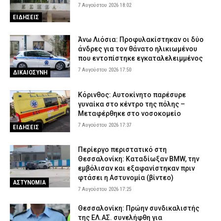
γιος – Βίντεο-σοκ από τη στιγμή της σύγκρουσης του ΙΧ με
7 Αυγούστου 2026 18:02
φορτηγό
ΕΙΔΗΣΕΙΣ
7 Αυγούστου 2026 11:54
ΑΣΤΥΝΟΜΙΑ
Άνω Λιόσια: Προφυλακίστηκαν οι δύο
άνδρες για τον θάνατο ηλικιωμένου
που εντοπίστηκε εγκαταλελειμμένος
7 Αυγούστου 2026 17:50
ΔΙΚΑΙΟΣΥΝΗ
Κόρινθος: Αυτοκίνητο παρέσυρε
γυναίκα στο κέντρο της πόλης –
Μεταφέρθηκε στο νοσοκομείο
7 Αυγούστου 2026 17:37
ΕΙΔΗΣΕΙΣ
Περίεργο περιστατικό στη
Θεσσαλονίκη: Καταδίωξαν BMW, την
εμβόλισαν και εξαφανίστηκαν πριν
φτάσει η Αστυνομία (βίντεο)
ΑΣΤΥΝΟΜΙΑ
7 Αυγούστου 2026 17:25
Θεσσαλονίκη: Πρώην συνδικαλιστής
της ΕΛ.ΑΣ. συνελήφθη για