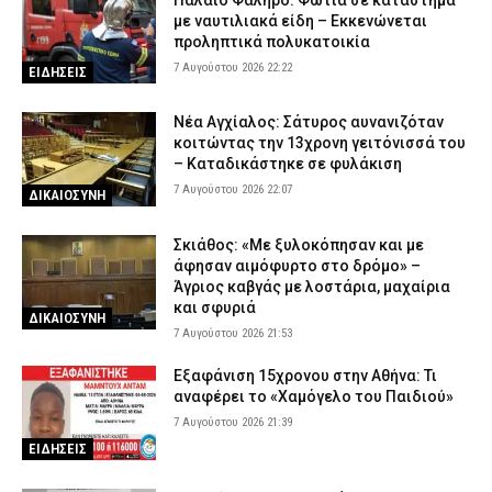
με ναυτιλιακά είδη – Εκκενώνεται
προληπτικά πολυκατοικία
7 Αυγούστου 2026 22:22
ΕΙΔΗΣΕΙΣ
Νέα Αγχίαλος: Σάτυρος αυνανιζόταν
κοιτώντας την 13χρονη γειτόνισσά του
– Καταδικάστηκε σε φυλάκιση
7 Αυγούστου 2026 22:07
ΔΙΚΑΙΟΣΥΝΗ
Σκιάθος: «Με ξυλοκόπησαν και με
άφησαν αιμόφυρτο στο δρόμο» –
Άγριος καβγάς με λοστάρια, μαχαίρια
και σφυριά
ΔΙΚΑΙΟΣΥΝΗ
7 Αυγούστου 2026 21:53
Εξαφάνιση 15χρονου στην Αθήνα: Τι
αναφέρει το «Χαμόγελο του Παιδιού»
7 Αυγούστου 2026 21:39
ΕΙΔΗΣΕΙΣ