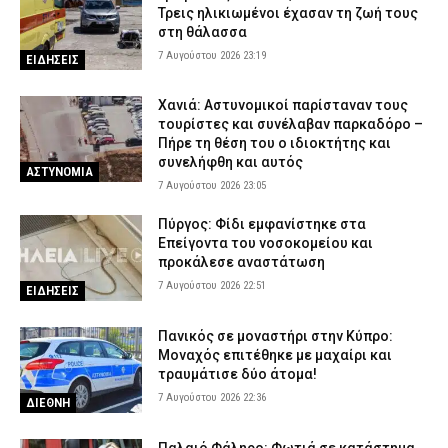
Τρεις ηλικιωμένοι έχασαν τη ζωή τους
«Παραμείνετε σε ετοιμότητα»
στη θάλασσα
7 Αυγούστου 2026 16:35
ΕΙΔΗΣΕΙΣ
7 Αυγούστου 2026 23:19
ΕΙΔΗΣΕΙΣ
Πιερία: Συνελήφθησαν δύο άνδρες που διέρρηξαν ΙΧ και άρπαξαν
αντικείμενα αξίας άνω των 19.000 ευρώ
Χανιά: Αστυνομικοί παρίσταναν τους
7 Αυγούστου 2026 16:23
ΑΣΤΥΝΟΜΙΑ
τουρίστες και συνέλαβαν παρκαδόρο –
Πήρε τη θέση του ο ιδιοκτήτης και
Πολύ υψηλός κίνδυνος πυρκαγιάς το Σάββατο – Ποιες περιοχές
συνελήφθη και αυτός
ΑΣΤΥΝΟΜΙΑ
τίθενται σε «Red Code»
7 Αυγούστου 2026 23:05
7 Αυγούστου 2026 16:10
ΕΙΔΗΣΕΙΣ
Πύργος: Φίδι εμφανίστηκε στα
Επείγοντα του νοσοκομείου και
προκάλεσε αναστάτωση
7 Αυγούστου 2026 22:51
ΕΙΔΗΣΕΙΣ
Πανικός σε μοναστήρι στην Κύπρο:
Μοναχός επιτέθηκε με μαχαίρι και
τραυμάτισε δύο άτομα!
7 Αυγούστου 2026 22:36
ΔΙΕΘΝΗ
Παλαιό Φάληρο: Φωτιά σε κατάστημα