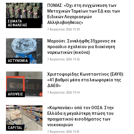
ΠΟΜΑΣ: «Όχι στη συγχώνευση των
Μετοχικών Ταμείων των ΕΔ και των
Ειδικών Λογαριασμών
ΣΩΜΑΤΑ
Αλληλοβοηθείας»
ΑΣΦΑΛΕΙΑΣ
7 Αυγούστου 2026 19:39
Μαρούσι: Συνελήφθη 35χρονος σε
προαύλιο σχολείου για διακίνηση
ναρκωτικών (εικόνα)
7 Αυγούστου 2026 19:26
ΑΣΤΥΝΟΜΙΑ
Χριστοφορίδης Κωνσταντίνος (ΕΑΥΘ):
«41 βαθμοί μέσα στα λεωφορεία της
ΔΑΕΘ»
7 Αυγούστου 2026 19:14
ΑΠΟΨΕΙΣ
«Καμπανάκι» από τον ΟΟΣΑ: Στην
Ελλάδα η μεγαλύτερη πτώση του
πραγματικού εισοδήματος των
νοικοκυριών
CAPITAL
7 Αυγούστου 2026 19:01