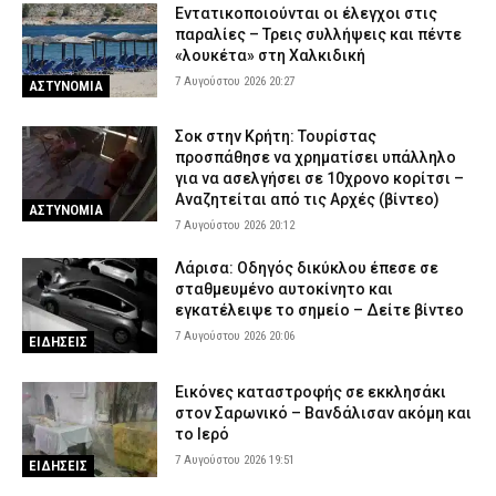
Εντατικοποιούνται οι έλεγχοι στις
παραλίες – Τρεις συλλήψεις και πέντε
«λουκέτα» στη Χαλκιδική
7 Αυγούστου 2026 20:27
ΑΣΤΥΝΟΜΙΑ
Σοκ στην Κρήτη: Τουρίστας
προσπάθησε να χρηματίσει υπάλληλο
για να ασελγήσει σε 10χρονο κορίτσι –
Αναζητείται από τις Αρχές (βίντεο)
ΑΣΤΥΝΟΜΙΑ
7 Αυγούστου 2026 20:12
Λάρισα: Οδηγός δικύκλου έπεσε σε
σταθμευμένο αυτοκίνητο και
εγκατέλειψε το σημείο – Δείτε βίντεο
7 Αυγούστου 2026 20:06
ΕΙΔΗΣΕΙΣ
Εικόνες καταστροφής σε εκκλησάκι
στον Σαρωνικό – Βανδάλισαν ακόμη και
το Ιερό
7 Αυγούστου 2026 19:51
ΕΙΔΗΣΕΙΣ