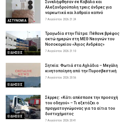
Συνελήφθησαν σε Καβάλα και
Αλεξανδρούπολη τρεις άνδρες για
ναρκωτικά και λαθραίο καπνό
7 Αυγούστου 2026 21:24
ΑΣΤΥΝΟΜΙΑ
Τραγωδία στην Πάτρα: Πέθανε βρέφος
οκτώ ημερών στη ΜΕΘ Νεογνών του
Νοσοκομείου «Άγιος Ανδρέας»
7 Αυγούστου 2026 21:10
ΕΙΔΗΣΕΙΣ
Σητεία: Φωτιά στα Αχλάδια – Μεγάλη
κινητοποίηση από την Πυροσβεστική
7 Αυγούστου 2026 20:56
ΕΙΔΗΣΕΙΣ
Σέρρες: «Κάτι απέσπασε την προσοχή
του οδηγού» – Τι εξετάζει ο
πραγματογνώμονας για τα αίτια του
δυστυχήματος
ΕΙΔΗΣΕΙΣ
7 Αυγούστου 2026 20:41