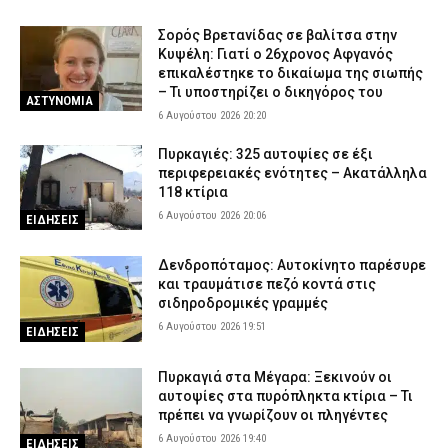
Σορός Βρετανίδας σε βαλίτσα στην
Κυψέλη: Γιατί ο 26χρονος Αφγανός
επικαλέστηκε το δικαίωμα της σιωπής
– Τι υποστηρίζει ο δικηγόρος του
ΑΣΤΥΝΟΜΙΑ
6 Αυγούστου 2026 20:20
Πυρκαγιές: 325 αυτοψίες σε έξι
περιφερειακές ενότητες – Ακατάλληλα
118 κτίρια
6 Αυγούστου 2026 20:06
ΕΙΔΗΣΕΙΣ
Δενδροπόταμος: Αυτοκίνητο παρέσυρε
και τραυμάτισε πεζό κοντά στις
σιδηροδρομικές γραμμές
6 Αυγούστου 2026 19:51
ΕΙΔΗΣΕΙΣ
Πυρκαγιά στα Μέγαρα: Ξεκινούν οι
αυτοψίες στα πυρόπληκτα κτίρια – Τι
πρέπει να γνωρίζουν οι πληγέντες
6 Αυγούστου 2026 19:40
ΕΙΔΗΣΕΙΣ