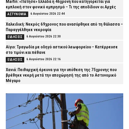
Marfin: «Πάτησε» Ελλάδα η 46χρονη που κατηγορείται για
εμπλοκή στον φονικό εμπρησμό – Τι της αποδίδουν οι Αρχές
6 Αυγούστου 2026 22:44
ΑΣΤΥΝΟΜΙΑ
Χαλκιδική: Νεκρός 69χρονος που ανασύρθηκε από τη θάλασσα –
Παραγγέλθηκε νεκροψία
6 Αυγούστου 2026 22:30
ΕΙΔΗΣΕΙΣ
Αίγιο: Τραγωδία με οδηγό αστικού λεωφορείου – Κατέρρευσε
στο τιμόνι και πέθανε
6 Αυγούστου 2026 22:16
ΕΙΔΗΣΕΙΣ
Χανιά: Πειθαρχική έρευνα για την υπόθεση της 75χρονης που
βρέθηκε νεκρή μετά την αποχώρησή της από το Αστυνομικό
Μέγαρο
6 Αυγούστου 2026 22:01
ΑΣΤΥΝΟΜΙΑ
Εύβοια: Νεκρός ο 35χρονος που πάλευε για τη ζωή του μετά το
τροχαίο με αγριογούρουνο
6 Αυγούστου 2026 21:47
ΕΙΔΗΣΕΙΣ
Άρτα: Συνελήφθησαν δύο στελέχη του ΔΕΔΔΗΕ μετά την έκρηξη
σε μετασχηματιστή και την πυρκαγιά