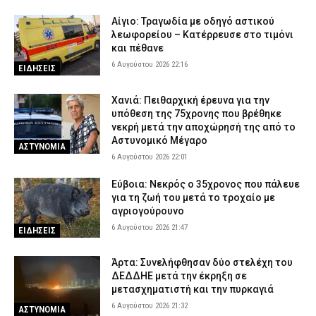
Αίγιο: Τραγωδία με οδηγό αστικού
λεωφορείου – Κατέρρευσε στο τιμόνι
και πέθανε
6 Αυγούστου 2026 22:16
ΕΙΔΗΣΕΙΣ
Χανιά: Πειθαρχική έρευνα για την
υπόθεση της 75χρονης που βρέθηκε
νεκρή μετά την αποχώρησή της από το
Αστυνομικό Μέγαρο
ΑΣΤΥΝΟΜΙΑ
6 Αυγούστου 2026 22:01
Εύβοια: Νεκρός ο 35χρονος που πάλευε
για τη ζωή του μετά το τροχαίο με
αγριογούρουνο
6 Αυγούστου 2026 21:47
ΕΙΔΗΣΕΙΣ
Άρτα: Συνελήφθησαν δύο στελέχη του
ΔΕΔΔΗΕ μετά την έκρηξη σε
μετασχηματιστή και την πυρκαγιά
6 Αυγούστου 2026 21:32
ΑΣΤΥΝΟΜΙΑ