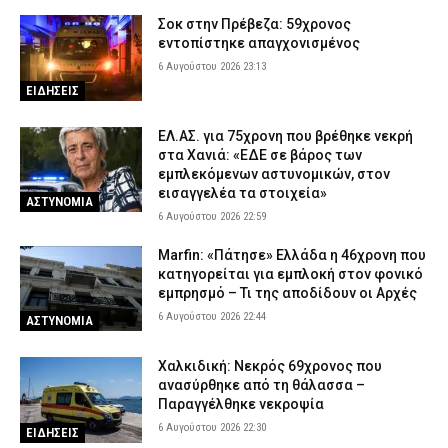
6 Αυγούστου 2026 17:02
ΕΙΔΗΣΕΙΣ
Σοκ στην Πρέβεζα: 59χρονος
εντοπίστηκε απαγχονισμένος
Χαλκιδική: Πυροσβέστες έσβησαν μέσα σε 15 λεπτά φωτιά στο
6 Αυγούστου 2026 23:13
Πόρτο Καρράς
ΕΙΔΗΣΕΙΣ
6 Αυγούστου 2026 16:50
ΕΙΔΗΣΕΙΣ
Meteo: Πότε αρχίζει η περίοδος των δασικών πυρκαγιών στην
ΕΛ.ΑΣ. για 75χρονη που βρέθηκε νεκρή
Ελλάδα – Οι έξι πιο επικίνδυνες εβδομάδες του έτους
στα Χανιά: «ΕΔΕ σε βάρος των
εμπλεκόμενων αστυνομικών, στον
6 Αυγούστου 2026 16:37
ΕΙΔΗΣΕΙΣ
εισαγγελέα τα στοιχεία»
ΑΣΤΥΝΟΜΙΑ
6 Αυγούστου 2026 22:59
Marfin: «Πάτησε» Ελλάδα η 46χρονη που
κατηγορείται για εμπλοκή στον φονικό
εμπρησμό – Τι της αποδίδουν οι Αρχές
6 Αυγούστου 2026 22:44
ΑΣΤΥΝΟΜΙΑ
Χαλκιδική: Νεκρός 69χρονος που
ανασύρθηκε από τη θάλασσα –
Παραγγέλθηκε νεκροψία
6 Αυγούστου 2026 22:30
ΕΙΔΗΣΕΙΣ