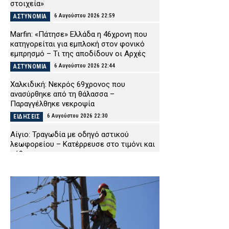
στοιχεία»
6 Αυγούστου 2026 22:59
ΑΣΤΥΝΟΜΙΑ
Marfin: «Πάτησε» Ελλάδα η 46χρονη που
κατηγορείται για εμπλοκή στον φονικό
εμπρησμό – Τι της αποδίδουν οι Αρχές
6 Αυγούστου 2026 22:44
ΑΣΤΥΝΟΜΙΑ
Χαλκιδική: Νεκρός 69χρονος που
ανασύρθηκε από τη θάλασσα –
Παραγγέλθηκε νεκροψία
6 Αυγούστου 2026 22:30
ΕΙΔΗΣΕΙΣ
Αίγιο: Τραγωδία με οδηγό αστικού
λεωφορείου – Κατέρρευσε στο τιμόνι και
πέθανε
6 Αυγούστου 2026 22:16
ΕΙΔΗΣΕΙΣ
Χανιά: Πειθαρχική έρευνα για την υπόθεση
της 75χρονης που βρέθηκε νεκρή μετά την
αποχώρησή της από το Αστυνομικό
Μέγαρο
6 Αυγούστου 2026 22:01
ΑΣΤΥΝΟΜΙΑ