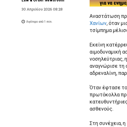
30 Απριλίου 2026 08:28
Αναστάτωση προ
Λιγότερο από 1
min.
Χανίων
, όταν μ
τσίμπημα μέλισ
Εκείνη κατέρρε
αιμοδυναμική α
νοσηλεύτριας, η
αναγνώρισε τη 
αδρεναλίνη, πα
Όταν έφτασε το
πρωτόκολλα προ
κατευθυντήριες
ασθενούς.
Στη συνέχεια, 