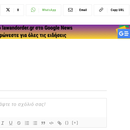
X
WhatsApp
Email
Copy URL
{}
[+]