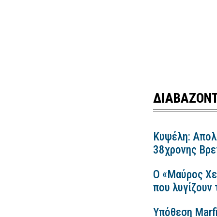
ΔΙΑΒΑΖΟΝΤ
Κυψέλη: Απολ
38χρονης Βρετ
Ο «Μαύρος Χε
που λυγίζουν
Υπόθεση Marfi