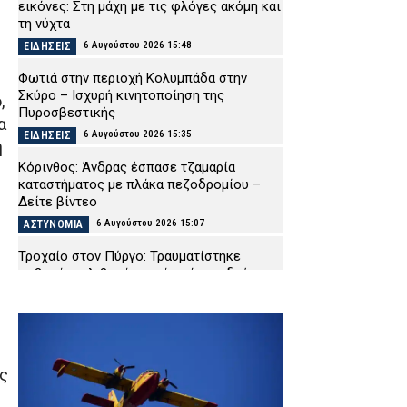
εικόνες: Στη μάχη με τις φλόγες ακόμη και
τη νύχτα
6 Αυγούστου 2026 15:48
ΕΙΔΗΣΕΙΣ
Φωτιά στην περιοχή Κολυμπάδα στην
Σκύρο – Ισχυρή κινητοποίηση της
,
Πυροσβεστικής
α
6 Αυγούστου 2026 15:35
ΕΙΔΗΣΕΙΣ
ή
Κόρινθος: Άνδρας έσπασε τζαμαρία
καταστήματος με πλάκα πεζοδρομίου –
Δείτε βίντεο
6 Αυγούστου 2026 15:07
ΑΣΤΥΝΟΜΙΑ
Τροχαίο στον Πύργο: Τραυματίστηκε
σοβαρά ντελιβεράς μετά από σφοδρή
σύγκρουσης μηχανής με ΙΧ
6 Αυγούστου 2026 14:58
ΕΙΔΗΣΕΙΣ
Ζάκυνθος: Πνίγηκε 57χρονος Βρετανός
στις «Πισίνες» Κερίου – Επέβαινε σε
ης
ημερόπλοιο που έκανε τον γύρο του
νησιού