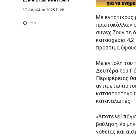
17 Απριλίου 2025 11:26
Με εντατικούς 
1
min.
πρωτοκόλλων οι
συνεχίζουν τη δ
κατασχέσει 4,2
πρόστιμα ύψους
Με εντολή του 
Δευτέρα του Πάσ
Περιφέρειας θα
αντιμετωπιστού
καταστρατηγούν
καταναλωτές.
«Αποτελεί πάγι
βούληση, να μη
νοθείας και αισ