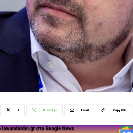
X
WhatsApp
Email
Copy URL