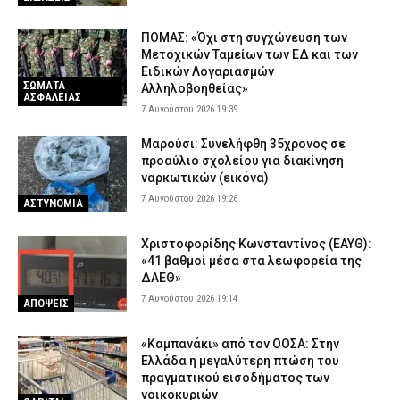
ΠΟΜΑΣ: «Όχι στη συγχώνευση των
Μετοχικών Ταμείων των ΕΔ και των
Ειδικών Λογαριασμών
ΣΩΜΑΤΑ
Αλληλοβοηθείας»
ΑΣΦΑΛΕΙΑΣ
7 Αυγούστου 2026 19:39
Μαρούσι: Συνελήφθη 35χρονος σε
προαύλιο σχολείου για διακίνηση
ναρκωτικών (εικόνα)
7 Αυγούστου 2026 19:26
ΑΣΤΥΝΟΜΙΑ
Χριστοφορίδης Κωνσταντίνος (ΕΑΥΘ):
«41 βαθμοί μέσα στα λεωφορεία της
ΔΑΕΘ»
7 Αυγούστου 2026 19:14
ΑΠΟΨΕΙΣ
«Καμπανάκι» από τον ΟΟΣΑ: Στην
Ελλάδα η μεγαλύτερη πτώση του
πραγματικού εισοδήματος των
νοικοκυριών