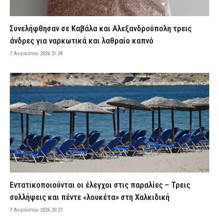
από τις Αρχές (βίντεο)
7 Αυγούστου 2026 20:12
ΑΣΤΥΝΟΜΙΑ
Συνελήφθησαν σε Καβάλα και Αλεξανδρούπολη τρεις
Λάρισα: Οδηγός δικύκλου έπεσε σε σταθμευμένο αυτοκίνητο
άνδρες για ναρκωτικά και λαθραίο καπνό
και εγκατέλειψε το σημείο – Δείτε βίντεο
7 Αυγούστου 2026 21:24
7 Αυγούστου 2026 20:06
ΕΙΔΗΣΕΙΣ
Εικόνες καταστροφής σε εκκλησάκι στον Σαρωνικό –
Βανδάλισαν ακόμη και το Ιερό
7 Αυγούστου 2026 19:51
ΕΙΔΗΣΕΙΣ
ΠΟΜΑΣ: «Όχι στη συγχώνευση των Μετοχικών Ταμείων των ΕΔ
και των Ειδικών Λογαριασμών Αλληλοβοηθείας»
7 Αυγούστου 2026 19:39
ΣΩΜΑΤΑ ΑΣΦΑΛΕΙΑΣ
Μαρούσι: Συνελήφθη 35χρονος σε προαύλιο σχολείου για
διακίνηση ναρκωτικών (εικόνα)
7 Αυγούστου 2026 19:26
ΑΣΤΥΝΟΜΙΑ
Εντατικοποιούνται οι έλεγχοι στις παραλίες – Τρεις
Χριστοφορίδης Κωνσταντίνος (ΕΑΥΘ): «41 βαθμοί μέσα στα
συλλήψεις και πέντε «λουκέτα» στη Χαλκιδική
λεωφορεία της ΔΑΕΘ»
7 Αυγούστου 2026 20:27
7 Αυγούστου 2026 19:14
ΑΠΟΨΕΙΣ