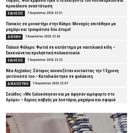
Πύργος: Φίδι εμφανίστηκε στα Επείγοντα του νοσοκομείου και
προκάλεσε αναστάτωση
7 Αυγούστου 2026 22:51
ΕΙΔΗΣΕΙΣ
Πανικός σε μοναστήρι στην Κύπρο: Μοναχός επιτέθηκε με
μαχαίρι και τραυμάτισε δύο άτομα!
7 Αυγούστου 2026 22:36
ΔΙΕΘΝΗ
Παλαιό Φάληρο: Φωτιά σε κατάστημα με ναυτιλιακά είδη –
Εκκενώνεται προληπτικά πολυκατοικία
7 Αυγούστου 2026 22:22
ΕΙΔΗΣΕΙΣ
Νέα Αγχίαλος: Σάτυρος αυνανιζόταν κοιτώντας την 13χρονη
γειτόνισσά του – Καταδικάστηκε σε φυλάκιση
7 Αυγούστου 2026 22:07
ΔΙΚΑΙΟΣΥΝΗ
Σκιάθος: «Με ξυλοκόπησαν και με άφησαν αιμόφυρτο στο
δρόμο» – Άγριος καβγάς με λοστάρια, μαχαίρια και σφυριά
7 Αυγούστου 2026 21:53
ΔΙΚΑΙΟΣΥΝΗ
Εξαφάνιση 15χρονου στην Αθήνα: Τι αναφέρει το «Χαμόγελο του
Παιδιού»
7 Αυγούστου 2026 21:39
ΕΙΔΗΣΕΙΣ