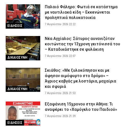
Παλαιό Φάληρο: Φωτιά σε κατάστημα
με ναυτιλιακά είδη – Εκκενώνεται
προληπτικά πολυκατοικία
7 Αυγούστου 2026 22:22
ΕΙΔΗΣΕΙΣ
Νέα Αγχίαλος: Σάτυρος αυνανιζόταν
κοιτώντας την 13χρονη γειτόνισσά του
– Καταδικάστηκε σε φυλάκιση
7 Αυγούστου 2026 22:07
ΔΙΚΑΙΟΣΥΝΗ
Σκιάθος: «Με ξυλοκόπησαν και με
άφησαν αιμόφυρτο στο δρόμο» –
Άγριος καβγάς με λοστάρια, μαχαίρια
και σφυριά
ΔΙΚΑΙΟΣΥΝΗ
7 Αυγούστου 2026 21:53
Εξαφάνιση 15χρονου στην Αθήνα: Τι
αναφέρει το «Χαμόγελο του Παιδιού»
7 Αυγούστου 2026 21:39
ΕΙΔΗΣΕΙΣ