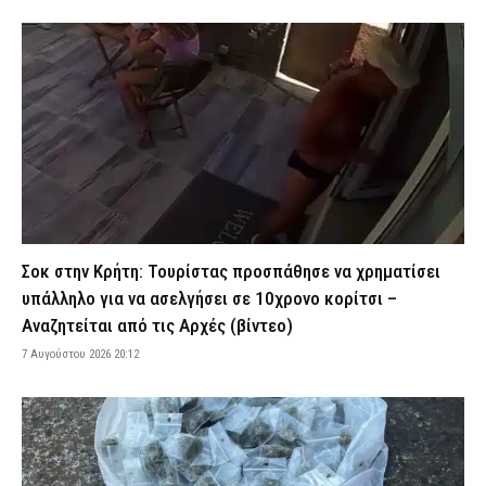
«Καμπανάκι» από τον ΟΟΣΑ: Στην Ελλάδα η μεγαλύτερη πτώση
του πραγματικού εισοδήματος των νοικοκυριών
7 Αυγούστου 2026 19:01
CAPITAL
Άρειος Πάγος: Δεν ανασύρεται η υπόθεση των υποκλοπών από
το αρχείο
7 Αυγούστου 2026 18:40
ΔΙΚΑΙΟΣΥΝΗ
Συνελήφθησαν τέσσερις διακινητές μεταναστών σε Έβρο και
Ροδόπη – Μετέφεραν 15 αλλοδαπούς
7 Αυγούστου 2026 18:27
ΑΣΤΥΝΟΜΙΑ
Σοκ στην Κρήτη: Τουρίστας προσπάθησε να χρηματίσει
Πυρκαγιά στην Ερμακιά Κοζάνης – Στη μάχη εναέρια και επίγεια
υπάλληλο για να ασελγήσει σε 10χρονο κορίτσι –
μέσα
Αναζητείται από τις Αρχές (βίντεο)
7 Αυγούστου 2026 18:15
ΕΙΔΗΣΕΙΣ
7 Αυγούστου 2026 20:12
Έφυγε από τη ζωή η δημοσιογράφος Χριστίνα Πιτουρά
7 Αυγούστου 2026 18:02
ΕΙΔΗΣΕΙΣ
Άνω Λιόσια: Προφυλακίστηκαν οι δύο άνδρες για τον θάνατο
ηλικιωμένου που εντοπίστηκε εγκαταλελειμμένος
7 Αυγούστου 2026 17:50
ΔΙΚΑΙΟΣΥΝΗ