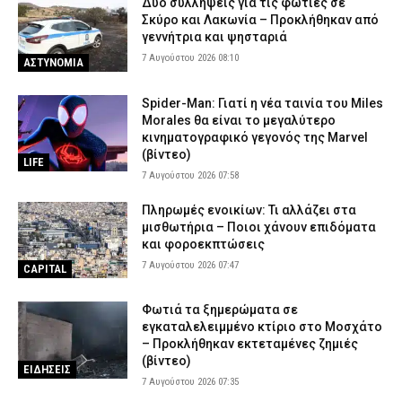
Δύο συλλήψεις για τις φωτιές σε
Σκύρο και Λακωνία – Προκλήθηκαν από
γεννήτρια και ψησταριά
7 Αυγούστου 2026 08:10
ΑΣΤΥΝΟΜΙΑ
Spider-Man: Γιατί η νέα ταινία του Miles
Morales θα είναι το μεγαλύτερο
κινηματογραφικό γεγονός της Marvel
(βίντεο)
LIFE
7 Αυγούστου 2026 07:58
Πληρωμές ενοικίων: Τι αλλάζει στα
μισθωτήρια – Ποιοι χάνουν επιδόματα
και φοροεκπτώσεις
7 Αυγούστου 2026 07:47
CAPITAL
Φωτιά τα ξημερώματα σε
εγκαταλελειμμένο κτίριο στο Μοσχάτο
– Προκλήθηκαν εκτεταμένες ζημιές
(βίντεο)
ΕΙΔΗΣΕΙΣ
7 Αυγούστου 2026 07:35