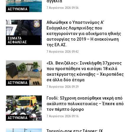
αγγελία
6 Αυγούστου 2026 20:34
ΕΙΔΗΣΕΙΣ
7 Αυγούστου 2026 09:56
ΑΣΤΥΝΟΜΙΑ
Αθωώθηκε ο Υπαστυνόμος Α’
Ευάγγελος Λαμπρινίδης που
κατηγορούνταν για αδικήματα ηθικής
ΣΩΜΑΤΑ
αυτουργίας το 2019 – Η ανακοίνωση
ΑΣΦΑΛΕΙΑΣ
της ΕΛ.ΑΣ.
7 Αυγούστου 2026 09:42
«Ελ. Βενιζέλος»: Συνελήφθη 37χρονος
που προσπάθησε να εισάγει 18 κιλά
ακατέργαστης κάνναβης – Χειροπέδες
σε άλλα δύο άτομα
ΑΣΤΥΝΟΜΙΑ
7 Αυγούστου 2026 09:29
Γουδί: 53χρονη ανασύρθηκε νεκρή από
ακάλυπτο πολυκατοικίας – Έπεσε από
τον πέμπτο όροφο
7 Αυγούστου 2026 09:16
ΑΣΤΥΝΟΜΙΑ
Τροχαίο-σοκ στις Σέρρες: ΙΧ