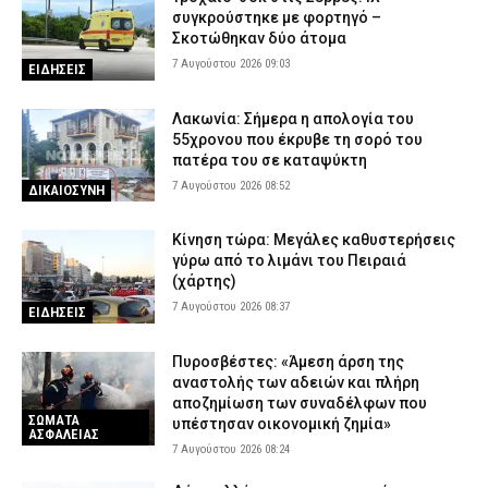
συγκρούστηκε με φορτηγό –
Σκοτώθηκαν δύο άτομα
7 Αυγούστου 2026 09:03
ΕΙΔΗΣΕΙΣ
Λακωνία: Σήμερα η απολογία του
55χρονου που έκρυβε τη σορό του
πατέρα του σε καταψύκτη
7 Αυγούστου 2026 08:52
ΔΙΚΑΙΟΣΥΝΗ
Κίνηση τώρα: Μεγάλες καθυστερήσεις
γύρω από το λιμάνι του Πειραιά
(χάρτης)
7 Αυγούστου 2026 08:37
ΕΙΔΗΣΕΙΣ
Πυροσβέστες: «Άμεση άρση της
αναστολής των αδειών και πλήρη
αποζημίωση των συναδέλφων που
ΣΩΜΑΤΑ
υπέστησαν οικονομική ζημία»
ΑΣΦΑΛΕΙΑΣ
7 Αυγούστου 2026 08:24