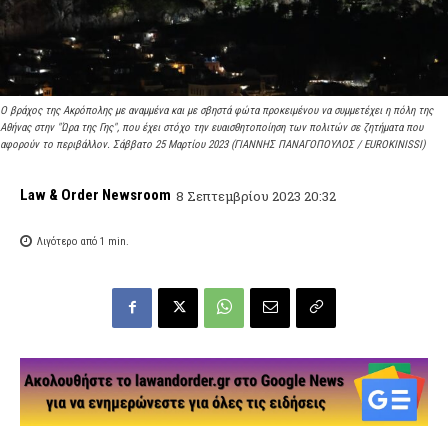
Ο βράχος της Ακρόπολης με αναμμένα και με σβηστά φώτα προκειμένου να συμμετέχει η πόλη της
Αθήνας στην "Ώρα της Γης", που έχει στόχο την ευαισθητοποίηση των πολιτών σε ζητήματα που
αφορούν το περιβάλλον. Σάββατο 25 Μαρτίου 2023 (ΓΙΑΝΝΗΣ ΠΑΝΑΓΟΠΟΥΛΟΣ / EUROKINISSI)
Law & Order Newsroom
8 Σεπτεμβρίου 2023 20:32
Λιγότερο από 1
min.