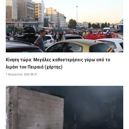
Προκλήθηκαν από γεννήτρια και ψησταριά
7 Αυγούστου 2026 08:10
ΑΣΤΥΝΟΜΙΑ
Spider-Man: Γιατί η νέα ταινία του Miles Morales θα είναι το
μεγαλύτερο κινηματογραφικό γεγονός της Marvel (βίντεο)
7 Αυγούστου 2026 07:58
LIFE
Πληρωμές ενοικίων: Τι αλλάζει στα μισθωτήρια – Ποιοι χάνουν
επιδόματα και φοροεκπτώσεις
7 Αυγούστου 2026 07:47
CAPITAL
Κίνηση τώρα: Μεγάλες καθυστερήσεις γύρω από το
Φωτιά τα ξημερώματα σε εγκαταλελειμμένο κτίριο στο
λιμάνι του Πειραιά (χάρτης)
Μοσχάτο – Προκλήθηκαν εκτεταμένες ζημιές (βίντεο)
7 Αυγούστου 2026 08:37
7 Αυγούστου 2026 07:35
ΕΙΔΗΣΕΙΣ
Εορτολόγιο: Ποιος γιορτάζει σήμερα Παρασκευή 7 Αυγούστου
7 Αυγούστου 2026 07:26
ΕΙΔΗΣΕΙΣ
Φωτιές σε Βοιωτία και Δυτική Αττική: Προφυλακίστηκαν ο
δήμαρχος Στυλίδας, ο μηχανικός και ο ιδιοκτήτης του αιολικού
πάρκου
7 Αυγούστου 2026 07:23
ΔΙΚΑΙΟΣΥΝΗ