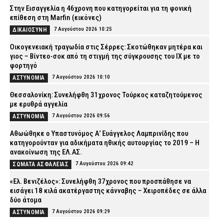
Στην Εισαγγελία η 46χρονη που κατηγορείται για τη φονική
επίθεση στη Marfin (εικόνες)
7 Αυγούστου 2026 10:25
ΔΙΚΑΙΟΣΥΝΗ
Οικογενειακή τραγωδία στις Σέρρες: Σκοτώθηκαν μητέρα και
γιος – Βίντεο-σοκ από τη στιγμή της σύγκρουσης του ΙΧ με το
φορτηγό
7 Αυγούστου 2026 10:10
ΑΣΤΥΝΟΜΙΑ
Θεσσαλονίκη: Συνελήφθη 31χρονος Τούρκος καταζητούμενος
με ερυθρά αγγελία
7 Αυγούστου 2026 09:56
ΑΣΤΥΝΟΜΙΑ
Αθωώθηκε ο Υπαστυνόμος Α’ Ευάγγελος Λαμπρινίδης που
κατηγορούνταν για αδικήματα ηθικής αυτουργίας το 2019 – Η
ανακοίνωση της ΕΛ.ΑΣ.
7 Αυγούστου 2026 09:42
ΣΩΜΑΤΑ ΑΣΦΑΛΕΙΑΣ
«Ελ. Βενιζέλος»: Συνελήφθη 37χρονος που προσπάθησε να
εισάγει 18 κιλά ακατέργαστης κάνναβης – Χειροπέδες σε άλλα
δύο άτομα
7 Αυγούστου 2026 09:29
ΑΣΤΥΝΟΜΙΑ