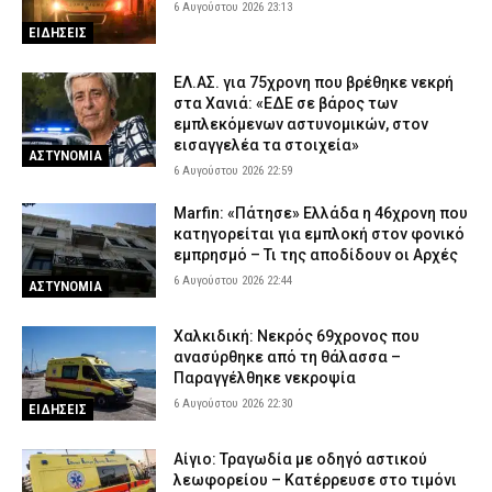
6 Αυγούστου 2026 23:13
Χαλκιδική: Πυροσβέστες έσβησαν μέσα σε 15 λεπτά φωτιά στο
ΕΙΔΗΣΕΙΣ
Πόρτο Καρράς
6 Αυγούστου 2026 16:50
ΕΙΔΗΣΕΙΣ
ΕΛ.ΑΣ. για 75χρονη που βρέθηκε νεκρή
στα Χανιά: «ΕΔΕ σε βάρος των
Meteo: Πότε αρχίζει η περίοδος των δασικών πυρκαγιών στην
εμπλεκόμενων αστυνομικών, στον
Ελλάδα – Οι έξι πιο επικίνδυνες εβδομάδες του έτους
εισαγγελέα τα στοιχεία»
ΑΣΤΥΝΟΜΙΑ
6 Αυγούστου 2026 16:37
ΕΙΔΗΣΕΙΣ
6 Αυγούστου 2026 22:59
Δυτική Μάνη: Συνελήφθη 27χρονος την ώρα που παραλάμβανε
Marfin: «Πάτησε» Ελλάδα η 46χρονη που
δέμα με κάνναβη
κατηγορείται για εμπλοκή στον φονικό
6 Αυγούστου 2026 16:25
ΑΣΤΥΝΟΜΙΑ
εμπρησμό – Τι της αποδίδουν οι Αρχές
6 Αυγούστου 2026 22:44
ΑΣΤΥΝΟΜΙΑ
Χαλκιδική: Νεκρός 69χρονος που
ανασύρθηκε από τη θάλασσα –
Παραγγέλθηκε νεκροψία
6 Αυγούστου 2026 22:30
ΕΙΔΗΣΕΙΣ
Αίγιο: Τραγωδία με οδηγό αστικού
λεωφορείου – Κατέρρευσε στο τιμόνι