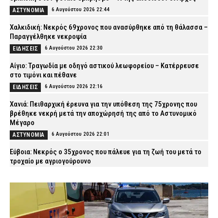
6 Αυγούστου 2026 22:44
ΑΣΤΥΝΟΜΙΑ
Χαλκιδική: Νεκρός 69χρονος που ανασύρθηκε από τη θάλασσα –
Παραγγέλθηκε νεκροψία
6 Αυγούστου 2026 22:30
ΕΙΔΗΣΕΙΣ
Αίγιο: Τραγωδία με οδηγό αστικού λεωφορείου – Κατέρρευσε
στο τιμόνι και πέθανε
6 Αυγούστου 2026 22:16
ΕΙΔΗΣΕΙΣ
Χανιά: Πειθαρχική έρευνα για την υπόθεση της 75χρονης που
βρέθηκε νεκρή μετά την αποχώρησή της από το Αστυνομικό
Μέγαρο
6 Αυγούστου 2026 22:01
ΑΣΤΥΝΟΜΙΑ
Εύβοια: Νεκρός ο 35χρονος που πάλευε για τη ζωή του μετά το
τροχαίο με αγριογούρουνο
6 Αυγούστου 2026 21:47
ΕΙΔΗΣΕΙΣ
Άρτα: Συνελήφθησαν δύο στελέχη του ΔΕΔΔΗΕ μετά την έκρηξη
σε μετασχηματιστή και την πυρκαγιά
6 Αυγούστου 2026 21:32
ΑΣΤΥΝΟΜΙΑ