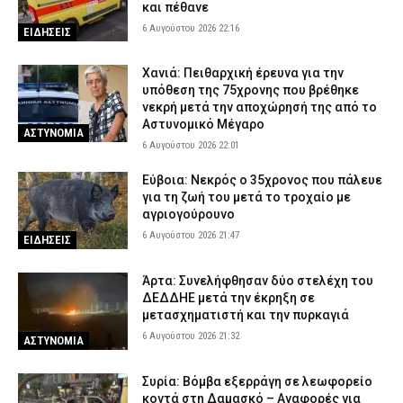
και πέθανε
6 Αυγούστου 2026 22:16
ΕΙΔΗΣΕΙΣ
Χανιά: Πειθαρχική έρευνα για την
υπόθεση της 75χρονης που βρέθηκε
νεκρή μετά την αποχώρησή της από το
Αστυνομικό Μέγαρο
ΑΣΤΥΝΟΜΙΑ
6 Αυγούστου 2026 22:01
Εύβοια: Νεκρός ο 35χρονος που πάλευε
για τη ζωή του μετά το τροχαίο με
αγριογούρουνο
6 Αυγούστου 2026 21:47
ΕΙΔΗΣΕΙΣ
Άρτα: Συνελήφθησαν δύο στελέχη του
ΔΕΔΔΗΕ μετά την έκρηξη σε
μετασχηματιστή και την πυρκαγιά
6 Αυγούστου 2026 21:32
ΑΣΤΥΝΟΜΙΑ
Συρία: Βόμβα εξερράγη σε λεωφορείο
κοντά στη Δαμασκό – Αναφορές για