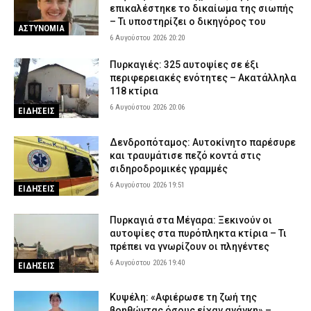
επικαλέστηκε το δικαίωμα της σιωπής
– Τι υποστηρίζει ο δικηγόρος του
ΑΣΤΥΝΟΜΙΑ
6 Αυγούστου 2026 20:20
Πυρκαγιές: 325 αυτοψίες σε έξι
περιφερειακές ενότητες – Ακατάλληλα
118 κτίρια
6 Αυγούστου 2026 20:06
ΕΙΔΗΣΕΙΣ
Δενδροπόταμος: Αυτοκίνητο παρέσυρε
και τραυμάτισε πεζό κοντά στις
σιδηροδρομικές γραμμές
6 Αυγούστου 2026 19:51
ΕΙΔΗΣΕΙΣ
Πυρκαγιά στα Μέγαρα: Ξεκινούν οι
αυτοψίες στα πυρόπληκτα κτίρια – Τι
πρέπει να γνωρίζουν οι πληγέντες
6 Αυγούστου 2026 19:40
ΕΙΔΗΣΕΙΣ
Κυψέλη: «Αφιέρωσε τη ζωή της
βοηθώντας όσους είχαν ανάγκη» –