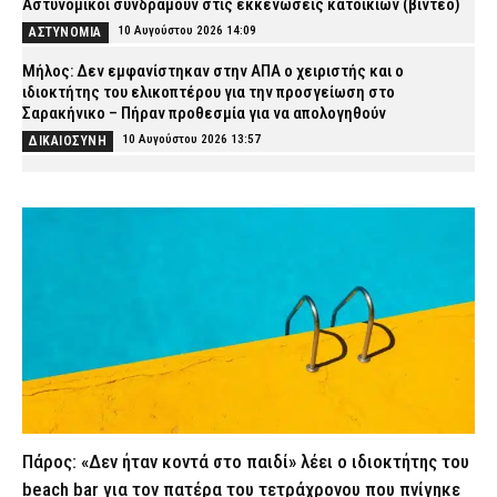
Αστυνομικοί συνδράμουν στις εκκενώσεις κατοικιών (βίντεο)
10 Αυγούστου 2026 14:09
ΑΣΤΥΝΟΜΙΑ
Μήλος: Δεν εμφανίστηκαν στην ΑΠΑ ο χειριστής και ο
ιδιοκτήτης του ελικοπτέρου για την προσγείωση στο
Σαρακήνικο – Πήραν προθεσμία για να απολογηθούν
10 Αυγούστου 2026 13:57
ΔΙΚΑΙΟΣΥΝΗ
Πέθανε ο συγγραφέας Στέλιος Ράμφος σε ηλικία 87 ετών
10 Αυγούστου 2026 13:44
ΕΙΔΗΣΕΙΣ
Συνελήφθη στρατιώτης στην Αλεξανδρούπολη – 16χρονη
κατήγγειλε ότι τη θώπευσε
10 Αυγούστου 2026 13:34
ΑΣΤΥΝΟΜΙΑ
Κικίλιας: «Έρχονται 420 νέες προσλήψεις στο Λιμενικό Σώμα»
10 Αυγούστου 2026 13:21
ΣΩΜΑΤΑ ΑΣΦΑΛΕΙΑΣ
Θρήνος στην ΕΛ.ΑΣ.: Σκοτώθηκε σε τροχαίο ο Αρχιφύλακας εν
αποστρατεία Σταύρος Αποστολόπουλος
10 Αυγούστου 2026 13:09
ΣΩΜΑΤΑ ΑΣΦΑΛΕΙΑΣ
Πάρος: «Δεν ήταν κοντά στο παιδί» λέει ο ιδιοκτήτης του
Κρήτη: 15χρονος μέθυσε σε γλέντι στην Ελούντα και
beach bar για τον πατέρα του τετράχρονου που πνίγηκε