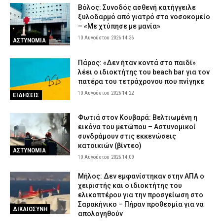
Βόλος: Συνοδός ασθενή κατήγγειλε
10 Αυγούστου 2026 08:14
CAPITAL
ξυλοδαρμό από γιατρό στο νοσοκομείο
– «Με χτύπησε με μανία»
10 Αυγούστου 2026 14:36
ΑΣΤΥΝΟΜΙΑ
Πάρος: «Δεν ήταν κοντά στο παιδί»
λέει ο ιδιοκτήτης του beach bar για τον
πατέρα του τετράχρονου που πνίγηκε
10 Αυγούστου 2026 14:22
ΕΙΔΗΣΕΙΣ
Φωτιά στον Κουβαρά: Βελτιωμένη η
εικόνα του μετώπου – Αστυνομικοί
συνδράμουν στις εκκενώσεις
κατοικιών (βίντεο)
ΑΣΤΥΝΟΜΙΑ
10 Αυγούστου 2026 14:09
Μήλος: Δεν εμφανίστηκαν στην ΑΠΑ ο
χειριστής και ο ιδιοκτήτης του
ελικοπτέρου για την προσγείωση στο
Σαρακήνικο – Πήραν προθεσμία για να
ΔΙΚΑΙΟΣΥΝΗ
απολογηθούν