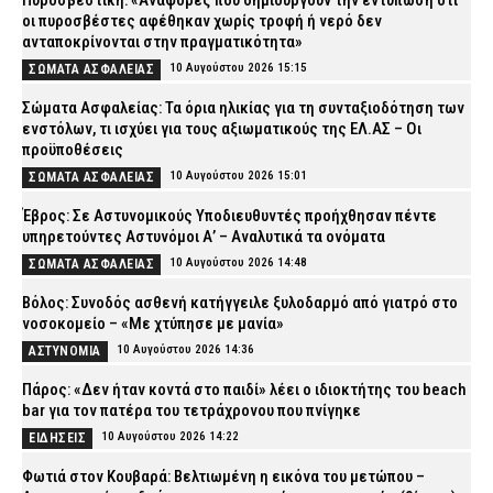
Πυροσβεστική: «Αναφορές που δημιουργούν την εντύπωση ότι
οι πυροσβέστες αφέθηκαν χωρίς τροφή ή νερό δεν
ανταποκρίνονται στην πραγματικότητα»
10 Αυγούστου 2026 15:15
ΣΩΜΑΤΑ ΑΣΦΑΛΕΙΑΣ
Σώματα Ασφαλείας: Τα όρια ηλικίας για τη συνταξιοδότηση των
ενστόλων, τι ισχύει για τους αξιωματικούς της ΕΛ.ΑΣ – Οι
προϋποθέσεις
10 Αυγούστου 2026 15:01
ΣΩΜΑΤΑ ΑΣΦΑΛΕΙΑΣ
Έβρος: Σε Αστυνομικούς Υποδιευθυντές προήχθησαν πέντε
υπηρετούντες Αστυνόμοι Α’ – Αναλυτικά τα ονόματα
10 Αυγούστου 2026 14:48
ΣΩΜΑΤΑ ΑΣΦΑΛΕΙΑΣ
Βόλος: Συνοδός ασθενή κατήγγειλε ξυλοδαρμό από γιατρό στο
νοσοκομείο – «Με χτύπησε με μανία»
10 Αυγούστου 2026 14:36
ΑΣΤΥΝΟΜΙΑ
Πάρος: «Δεν ήταν κοντά στο παιδί» λέει ο ιδιοκτήτης του beach
bar για τον πατέρα του τετράχρονου που πνίγηκε
10 Αυγούστου 2026 14:22
ΕΙΔΗΣΕΙΣ
Φωτιά στον Κουβαρά: Βελτιωμένη η εικόνα του μετώπου –