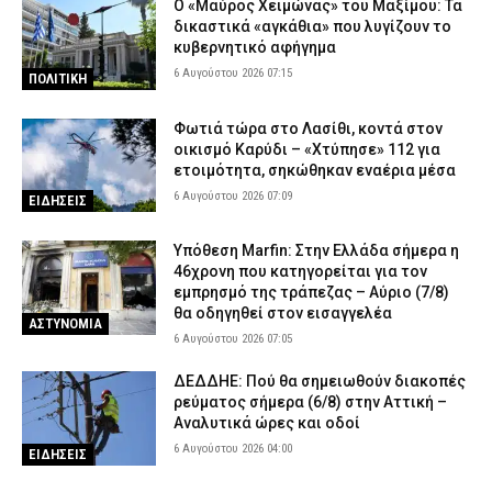
Ο «Μαύρος Χειμώνας» του Μαξίμου: Τα
5 Αυγούστου 2026 18:30
ΕΙΔΗΣΕΙΣ
δικαστικά «αγκάθια» που λυγίζουν το
κυβερνητικό αφήγημα
Γλυφάδα: ΙΧ παρέσυρε και σκότωσε 76χρονη στη Λεωφόρο
6 Αυγούστου 2026 07:15
ΠΟΛΙΤΙΚΗ
Βουλιαγμένης – Συνελήφθη η οδηγός
5 Αυγούστου 2026 18:18
ΑΣΤΥΝΟΜΙΑ
Φωτιά τώρα στο Λασίθι, κοντά στον
Κέρκυρα: Χειροπέδες σε δύο ανήλικους που έκλεβαν ρούχα από
οικισμό Καρύδι – «Χτύπησε» 112 για
καταστήματα
ετοιμότητα, σηκώθηκαν εναέρια μέσα
5 Αυγούστου 2026 18:06
ΑΣΤΥΝΟΜΙΑ
6 Αυγούστου 2026 07:09
ΕΙΔΗΣΕΙΣ
Εποχικοί Πυροσβέστες προς Τουρνά: «Γιατί ανακλήθηκαν οι
Υπόθεση Marfin: Στην Ελλάδα σήμερα η
άδειες;»
46χρονη που κατηγορείται για τον
5 Αυγούστου 2026 17:53
ΣΩΜΑΤΑ ΑΣΦΑΛΕΙΑΣ
εμπρησμό της τράπεζας – Αύριο (7/8)
θα οδηγηθεί στον εισαγγελέα
Οινόη – Χαλκίδα: Διακοπή σιδηροδρομικής γραμμής λόγω
ΑΣΤΥΝΟΜΙΑ
φωτιάς – Τι ανακοίνωσε η Hellenic Train
6 Αυγούστου 2026 07:05
5 Αυγούστου 2026 17:42
ΕΙΔΗΣΕΙΣ
ΔΕΔΔΗΕ: Πού θα σημειωθούν διακοπές
ρεύματος σήμερα (6/8) στην Αττική –
Αναλυτικά ώρες και οδοί
6 Αυγούστου 2026 04:00
ΕΙΔΗΣΕΙΣ