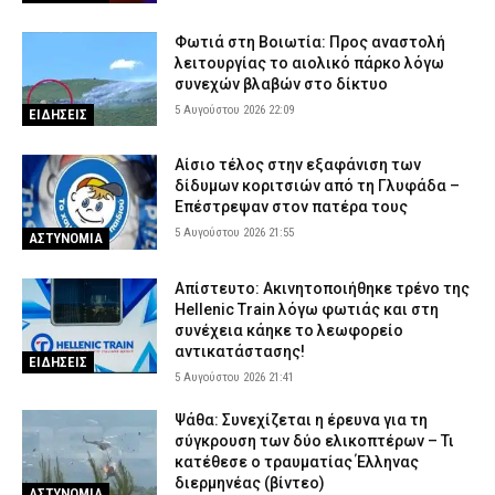
Φωτιά στη Βοιωτία: Προς αναστολή
λειτουργίας το αιολικό πάρκο λόγω
συνεχών βλαβών στο δίκτυο
5 Αυγούστου 2026 22:09
ΕΙΔΗΣΕΙΣ
Αίσιο τέλος στην εξαφάνιση των
δίδυμων κοριτσιών από τη Γλυφάδα –
Επέστρεψαν στον πατέρα τους
5 Αυγούστου 2026 21:55
ΑΣΤΥΝΟΜΙΑ
Απίστευτο: Ακινητοποιήθηκε τρένο της
Hellenic Train λόγω φωτιάς και στη
συνέχεια κάηκε το λεωφορείο
αντικατάστασης!
ΕΙΔΗΣΕΙΣ
5 Αυγούστου 2026 21:41
Ψάθα: Συνεχίζεται η έρευνα για τη
σύγκρουση των δύο ελικοπτέρων – Τι
κατέθεσε ο τραυματίας Έλληνας
διερμηνέας (βίντεο)
ΑΣΤΥΝΟΜΙΑ