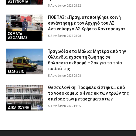
ΑΣΤΥΝΟΜΙΑ
5 Αυγούστου 2026 20:32
ΠΟΕΠΛΣ: «Πραγματοποιήθηκε κοινή
συνάντηση με τον Αρχηγό του ΛΣ
Αντιναύαρχο ΛΣ Χρήστο Κοντορουχά»
ΣΩΜΑΤΑ
5 Αυγούστου 2026 20:20
ΑΣΦΑΛΕΙΑΣ
Τραγωδία στα Μάλια: Μητέρα από την
Ολλανδία έχασε τη ζωή της σε
θαλάσσια εκδρομή – Σοκ για τα τρία
παιδιά της
ΕΙΔΗΣΕΙΣ
5 Αυγούστου 2026 20:08
Θεσσαλονίκη: Προφυλακίστηκε… από
το νοσοκομείο ο ένας εκ των τριών της
σπείρας των μετασχηματιστών
5 Αυγούστου 2026 19:55
ΔΙΚΑΙΟΣΥΝΗ