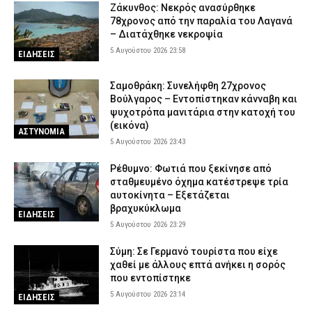
Ζάκυνθος: Νεκρός ανασύρθηκε
78χρονος από την παραλία του Λαγανά
– Διατάχθηκε νεκροψία
5 Αυγούστου 2026 23:58
ΕΙΔΗΣΕΙΣ
Σαμοθράκη: Συνελήφθη 27χρονος
Βούλγαρος – Εντοπίστηκαν κάνναβη και
ψυχοτρόπα μανιτάρια στην κατοχή του
(εικόνα)
ΑΣΤΥΝΟΜΙΑ
5 Αυγούστου 2026 23:43
Ρέθυμνο: Φωτιά που ξεκίνησε από
σταθμευμένο όχημα κατέστρεψε τρία
αυτοκίνητα – Εξετάζεται
βραχυκύκλωμα
ΕΙΔΗΣΕΙΣ
5 Αυγούστου 2026 23:29
Σύμη: Σε Γερμανό τουρίστα που είχε
χαθεί με άλλους επτά ανήκει η σορός
που εντοπίστηκε
5 Αυγούστου 2026 23:14
ΕΙΔΗΣΕΙΣ