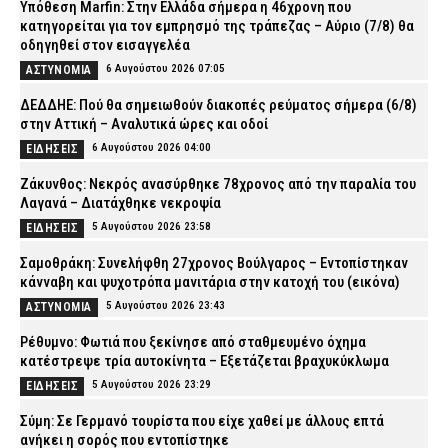
Υπόθεση Marfin: Στην Ελλάδα σήμερα η 46χρονη που
κατηγορείται για τον εμπρησμό της τράπεζας – Αύριο (7/8) θα
οδηγηθεί στον εισαγγελέα
6 Αυγούστου 2026 07:05
ΑΣΤΥΝΟΜΙΑ
ΔΕΔΔΗΕ: Πού θα σημειωθούν διακοπές ρεύματος σήμερα (6/8)
στην Αττική – Αναλυτικά ώρες και οδοί
6 Αυγούστου 2026 04:00
ΕΙΔΗΣΕΙΣ
Ζάκυνθος: Νεκρός ανασύρθηκε 78χρονος από την παραλία του
Λαγανά – Διατάχθηκε νεκροψία
5 Αυγούστου 2026 23:58
ΕΙΔΗΣΕΙΣ
Σαμοθράκη: Συνελήφθη 27χρονος Βούλγαρος – Εντοπίστηκαν
κάνναβη και ψυχοτρόπα μανιτάρια στην κατοχή του (εικόνα)
5 Αυγούστου 2026 23:43
ΑΣΤΥΝΟΜΙΑ
Ρέθυμνο: Φωτιά που ξεκίνησε από σταθμευμένο όχημα
κατέστρεψε τρία αυτοκίνητα – Εξετάζεται βραχυκύκλωμα
5 Αυγούστου 2026 23:29
ΕΙΔΗΣΕΙΣ
Σύμη: Σε Γερμανό τουρίστα που είχε χαθεί με άλλους επτά
ανήκει η σορός που εντοπίστηκε