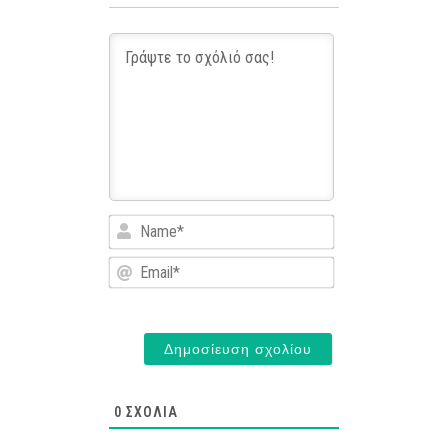
Name*
Email*
0
ΣΧΌΛΙΑ