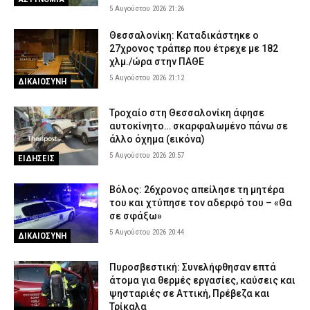
5 Αυγούστου 2026 21:26
Θεσσαλονίκη: Καταδικάστηκε ο
27χρονος τράπερ που έτρεχε με 182
χλμ./ώρα στην ΠΑΘΕ
5 Αυγούστου 2026 21:12
ΔΙΚΑΙΟΣΥΝΗ
Τροχαίο στη Θεσσαλονίκη άφησε
αυτοκίνητο… σκαρφαλωμένο πάνω σε
άλλο όχημα (εικόνα)
5 Αυγούστου 2026 20:57
ΕΙΔΗΣΕΙΣ
Βόλος: 26χρονος απείλησε τη μητέρα
του και χτύπησε τον αδερφό του – «Θα
σε σφάξω»
5 Αυγούστου 2026 20:44
ΔΙΚΑΙΟΣΥΝΗ
Πυροσβεστική: Συνελήφθησαν επτά
άτομα για θερμές εργασίες, καύσεις και
ψησταριές σε Αττική, Πρέβεζα και
Τρίκαλα