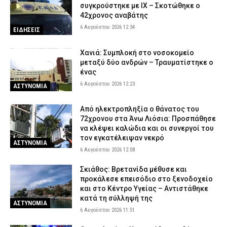
συγκρούστηκε με ΙΧ – Σκοτώθηκε ο
42χρονος αναβάτης
6 Αυγούστου 2026 12:34
ΕΙΔΗΣΕΙΣ
Χανιά: Συμπλοκή στο νοσοκομείο
μεταξύ δύο ανδρών – Τραυματίστηκε ο
ένας
6 Αυγούστου 2026 12:23
ΑΣΤΥΝΟΜΙΑ
Από ηλεκτροπληξία ο θάνατος του
72χρονου στα Άνω Λιόσια: Προσπάθησε
να κλέψει καλώδια και οι συνεργοί του
τον εγκατέλειψαν νεκρό
ΑΣΤΥΝΟΜΙΑ
6 Αυγούστου 2026 12:08
Σκιάθος: Βρετανίδα μέθυσε και
προκάλεσε επεισόδιο στο ξενοδοχείο
και στο Κέντρο Υγείας – Αντιστάθηκε
κατά τη σύλληψή της
ΑΣΤΥΝΟΜΙΑ
6 Αυγούστου 2026 11:51