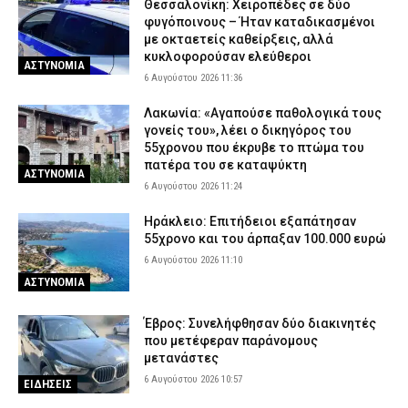
Θεσσαλονίκη: Χειροπέδες σε δύο
φυγόποινους – Ήταν καταδικασμένοι
με οκταετείς καθείρξεις, αλλά
κυκλοφορούσαν ελεύθεροι
ΑΣΤΥΝΟΜΙΑ
6 Αυγούστου 2026 11:36
Λακωνία: «Αγαπούσε παθολογικά τους
γονείς του», λέει ο δικηγόρος του
55χρονου που έκρυβε το πτώμα του
πατέρα του σε καταψύκτη
ΑΣΤΥΝΟΜΙΑ
6 Αυγούστου 2026 11:24
Ηράκλειο: Επιτήδειοι εξαπάτησαν
55χρονο και του άρπαξαν 100.000 ευρώ
6 Αυγούστου 2026 11:10
ΑΣΤΥΝΟΜΙΑ
Έβρος: Συνελήφθησαν δύο διακινητές
που μετέφεραν παράνομους
μετανάστες
6 Αυγούστου 2026 10:57
ΕΙΔΗΣΕΙΣ