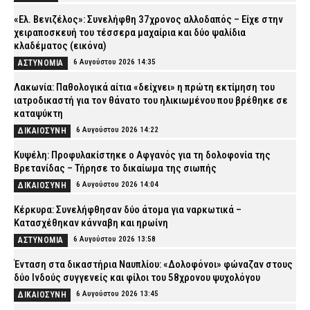
«Ελ. Βενιζέλος»: Συνελήφθη 37χρονος αλλοδαπός – Είχε στην
χειραποσκευή του τέσσερα μαχαίρια και δύο ψαλίδια
κλαδέματος (εικόνα)
6 Αυγούστου 2026 14:35
ΑΣΤΥΝΟΜΙΑ
Λακωνία: Παθολογικά αίτια «δείχνει» η πρώτη εκτίμηση του
ιατροδικαστή για τον θάνατο του ηλικιωμένου που βρέθηκε σε
καταψύκτη
6 Αυγούστου 2026 14:22
ΔΙΚΑΙΟΣΥΝΗ
Κυψέλη: Προφυλακίστηκε ο Αφγανός για τη δολοφονία της
Βρετανίδας – Τήρησε το δικαίωμα της σιωπής
6 Αυγούστου 2026 14:04
ΔΙΚΑΙΟΣΥΝΗ
Κέρκυρα: Συνελήφθησαν δύο άτομα για ναρκωτικά –
Κατασχέθηκαν κάνναβη και ηρωίνη
6 Αυγούστου 2026 13:58
ΑΣΤΥΝΟΜΙΑ
Ένταση στα δικαστήρια Ναυπλίου: «Δολοφόνοι» φώναζαν στους
δύο Ινδούς συγγενείς και φίλοι του 58χρονου ψυχολόγου
6 Αυγούστου 2026 13:45
ΔΙΚΑΙΟΣΥΝΗ