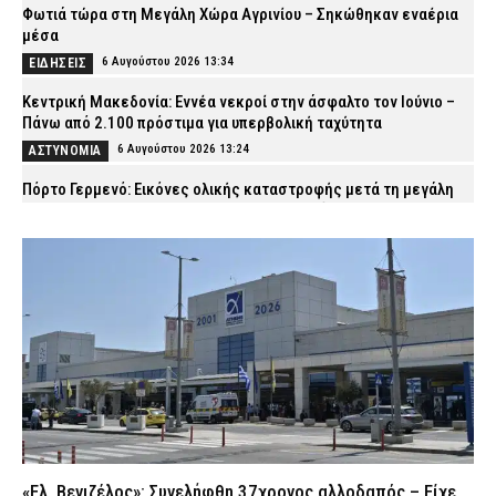
Φωτιά τώρα στη Μεγάλη Χώρα Αγρινίου – Σηκώθηκαν εναέρια
μέσα
6 Αυγούστου 2026 13:34
ΕΙΔΗΣΕΙΣ
Κεντρική Μακεδονία: Εννέα νεκροί στην άσφαλτο τον Ιούνιο –
Πάνω από 2.100 πρόστιμα για υπερβολική ταχύτητα
6 Αυγούστου 2026 13:24
ΑΣΤΥΝΟΜΙΑ
Πόρτο Γερμενό: Εικόνες ολικής καταστροφής μετά τη μεγάλη
φωτιά – Καμένα σπίτια, στάχτες και αποκαΐδια
6 Αυγούστου 2026 13:09
ΕΙΔΗΣΕΙΣ
Λάρισα: Συνελήφθησαν δύο άτομα που έκλεψαν
μετασχηματιστή του ΔΕΔΔΗΕ
6 Αυγούστου 2026 12:59
ΑΣΤΥΝΟΜΙΑ
Ιός του Δυτικού Νείλου: 65 κρούσματα και έξι θάνατοι στην
Ελλάδα
6 Αυγούστου 2026 12:48
ΕΙΔΗΣΕΙΣ
Τροχαίο στη Μύκονο: Μηχανή συγκρούστηκε με ΙΧ – Σκοτώθηκε
ο 42χρονος αναβάτης
«Ελ. Βενιζέλος»: Συνελήφθη 37χρονος αλλοδαπός – Είχε