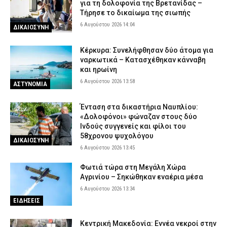
για τη δολοφονία της Βρετανίδας –
Κυψέλη: Απολογείται ο 26χρονος για τη δολοφονία της
Τήρησε το δικαίωμα της σιωπής
38χρονης Βρετανίδας – Επιμένει ότι είναι αθώος
6 Αυγούστου 2026 14:04
ΔΙΚΑΙΟΣΥΝΗ
6 Αυγούστου 2026 07:40
ΔΙΚΑΙΟΣΥΝΗ
Εορτολόγιο: Ποιος γιορτάζει σήμερα Πέμπτη 6 Αυγούστου
Κέρκυρα: Συνελήφθησαν δύο άτομα για
ναρκωτικά – Κατασχέθηκαν κάνναβη
6 Αυγούστου 2026 07:27
ΕΙΔΗΣΕΙΣ
και ηρωίνη
6 Αυγούστου 2026 13:58
ΑΣΤΥΝΟΜΙΑ
Ένταση στα δικαστήρια Ναυπλίου:
«Δολοφόνοι» φώναζαν στους δύο
Ινδούς συγγενείς και φίλοι του
58χρονου ψυχολόγου
ΔΙΚΑΙΟΣΥΝΗ
6 Αυγούστου 2026 13:45
Φωτιά τώρα στη Μεγάλη Χώρα
Αγρινίου – Σηκώθηκαν εναέρια μέσα
6 Αυγούστου 2026 13:34
ΕΙΔΗΣΕΙΣ
Κεντρική Μακεδονία: Εννέα νεκροί στην