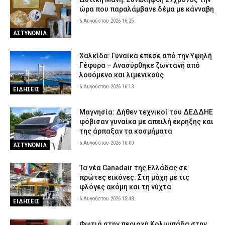
ώρα που παραλάμβανε δέμα με κάνναβη
6 Αυγούστου 2026 16:25
ΑΣΤΥΝΟΜΙΑ
Χαλκίδα: Γυναίκα έπεσε από την Υψηλή
Γέφυρα – Ανασύρθηκε ζωντανή από
λουόμενο και λιμενικούς
6 Αυγούστου 2026 16:13
ΕΙΔΗΣΕΙΣ
Μαγνησία: Δήθεν τεχνικοί του ΔΕΔΔΗΕ
φόβισαν γυναίκα με απειλή έκρηξης και
της άρπαξαν τα κοσμήματα
6 Αυγούστου 2026 16:00
ΑΣΤΥΝΟΜΙΑ
Τα νέα Canadair της Ελλάδας σε
πρώτες εικόνες: Στη μάχη με τις
φλόγες ακόμη και τη νύχτα
6 Αυγούστου 2026 15:48
ΕΙΔΗΣΕΙΣ
Φωτιά στην περιοχή Κολυμπάδα στην