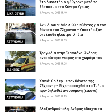
Στο δικαστήριο η 39χρονη μετά το
ξέσπασμα στο Κέντρο Υγείας
6 Αυγούστου 2026 18:40
ΔΙΚΑΙΟΣΥΝΗ
Άνω Λιόσια: Δύο συλληφθέντες για τον
θάνατο του 72χρονου – Υποστήριξαν
ότι έπαθε ηλεκτροπληξία
6 Αυγούστου 2026 18:39
ΑΣΤΥΝΟΜΙΑ
Τραγωδία στην Ελασσόνα: Άνδρας
εντοπίστηκε νεκρός στο χωράφι του
6 Αυγούστου 2026 18:28
ΕΙΔΗΣΕΙΣ
Χανιά: Θρίλερ με τον θάνατο της
75χρονης – Είχε προσαχθεί στο Τμήμα
πριν δηλωθεί αγνοούμενη (εικόνα)
6 Αυγούστου 2026 18:15
ΑΣΤΥΝΟΜΙΑ
Αλεξανδρούπολη: Άνδρας έδειχνε τα