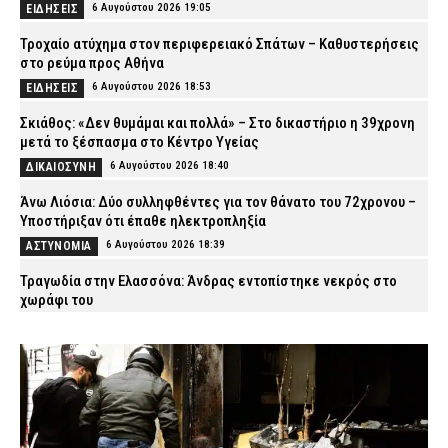
6 Αυγούστου 2026 19:05
ΕΙΔΗΣΕΙΣ
Τροχαίο ατύχημα στον περιφερειακό Σπάτων – Καθυστερήσεις
στο ρεύμα προς Αθήνα
6 Αυγούστου 2026 18:53
ΕΙΔΗΣΕΙΣ
Σκιάθος: «Δεν θυμάμαι και πολλά» – Στο δικαστήριο η 39χρονη
μετά το ξέσπασμα στο Κέντρο Υγείας
6 Αυγούστου 2026 18:40
ΔΙΚΑΙΟΣΥΝΗ
Άνω Λιόσια: Δύο συλληφθέντες για τον θάνατο του 72χρονου –
Υποστήριξαν ότι έπαθε ηλεκτροπληξία
6 Αυγούστου 2026 18:39
ΑΣΤΥΝΟΜΙΑ
Τραγωδία στην Ελασσόνα: Άνδρας εντοπίστηκε νεκρός στο
χωράφι του
6 Αυγούστου 2026 18:28
ΕΙΔΗΣΕΙΣ
Χανιά: Θρίλερ με τον θάνατο της 75χρονης – Είχε προσαχθεί στο
Τμήμα πριν δηλωθεί αγνοούμενη (εικόνα)
6 Αυγούστου 2026 18:15
ΑΣΤΥΝΟΜΙΑ
Αλεξανδρούπολη: Άνδρας έδειχνε τα γεννητικά του όργανα σε