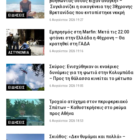
βοηθώντας όσους είχαν ανάγκη» –
Πάνω από 2.100 πρόστιμα για υπερβολική ταχύτητα
Συγκλονίζει η οικογένεια της 38χρονης
6 Αυγούστου 2026 13:24
ΑΣΤΥΝΟΜΙΑ
Βρετανίδας που εντοπίστηκε νεκρή
ΕΙΔΗΣΕΙΣ
6 Αυγούστου 2026 19:27
Πόρτο Γερμενό: Εικόνες ολικής καταστροφής μετά τη μεγάλη
φωτιά – Καμένα σπίτια, στάχτες και αποκαΐδια
Εμπρησμός στη Marfin: Μετά τις 22:00
6 Αυγούστου 2026 13:09
ΕΙΔΗΣΕΙΣ
φτάνει στην Ελλάδα η 46χρονη – Θα
κρατηθεί στη ΓΑΔΑ
Λάρισα: Συνελήφθησαν δύο άτομα που έκλεψαν
6 Αυγούστου 2026 19:16
ΑΣΤΥΝΟΜΙΑ
μετασχηματιστή του ΔΕΔΔΗΕ
6 Αυγούστου 2026 12:59
ΑΣΤΥΝΟΜΙΑ
Σκύρος: Ενισχύθηκαν οι εναέριες
δυνάμεις για τη φωτιά στην Κολυμπάδα
– Προς τη θάλασσα κινείται το μέτωπο
6 Αυγούστου 2026 19:05
ΕΙΔΗΣΕΙΣ
Τροχαίο ατύχημα στον περιφερειακό
Σπάτων – Καθυστερήσεις στο ρεύμα
προς Αθήνα
6 Αυγούστου 2026 18:53
ΕΙΔΗΣΕΙΣ
Σκιάθος: «Δεν θυμάμαι και πολλά» –