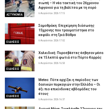
σιωπή – Η νέα τακτική του 26χρονου
Αφγανού για τη βαλίτσα με τη σορό
6 Αυγούστου 2026 17:15
ΑΣΤΥΝΟΜΙΑ
Σαμοθράκη: Επιχείρηση διάσωσης
15χρονης που τραυματίστηκε στο
κεφάλι στη Γριά Βάθρα
6 Αυγούστου 2026 17:02
ΕΙΔΗΣΕΙΣ
Χαλκιδική: Πυροσβέστες έσβησαν μέσα
σε 15 λεπτά φωτιά στο Πόρτο Καρράς
6 Αυγούστου 2026 16:50
ΕΙΔΗΣΕΙΣ
Meteo: Πότε αρχίζει η περίοδος των
δασικών πυρκαγιών στην Ελλάδα – Οι
έξι πιο επικίνδυνες εβδομάδες του
έτους
ΕΙΔΗΣΕΙΣ
6 Αυγούστου 2026 16:37
Δυτική Μάνη: Συνελήφθη 27χρονος την