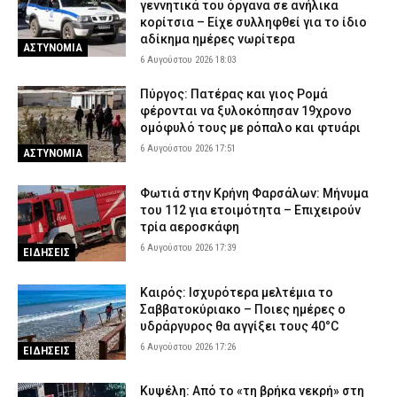
γεννητικά του όργανα σε ανήλικα
κορίτσια – Είχε συλληφθεί για το ίδιο
αδίκημα ημέρες νωρίτερα
ΑΣΤΥΝΟΜΙΑ
6 Αυγούστου 2026 18:03
Πύργος: Πατέρας και γιος Ρομά
φέρονται να ξυλοκόπησαν 19χρονο
ομόφυλό τους με ρόπαλο και φτυάρι
6 Αυγούστου 2026 17:51
ΑΣΤΥΝΟΜΙΑ
Φωτιά στην Κρήνη Φαρσάλων: Μήνυμα
του 112 για ετοιμότητα – Επιχειρούν
τρία αεροσκάφη
6 Αυγούστου 2026 17:39
ΕΙΔΗΣΕΙΣ
Καιρός: Ισχυρότερα μελτέμια το
Σαββατοκύριακο – Ποιες ημέρες ο
υδράργυρος θα αγγίξει τους 40°C
6 Αυγούστου 2026 17:26
ΕΙΔΗΣΕΙΣ
Κυψέλη: Από το «τη βρήκα νεκρή» στη