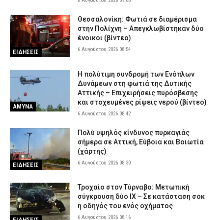
6 Αυγούστου 2026 09:06
Θεσσαλονίκη: Φωτιά σε διαμέρισμα
στην Πολίχνη – Απεγκλωβίστηκαν δύο
ένοικοι (βίντεο)
6 Αυγούστου 2026 08:54
ΕΙΔΗΣΕΙΣ
H πολύτιμη συνδρομή των Ενόπλων
Δυνάμεων στη φωτιά της Δυτικής
Αττικής – Επιχειρήσεις πυρόσβεσης
και στοχευμένες ρίψεις νερού (βίντεο)
ΑΜΥΝΑ
6 Αυγούστου 2026 08:42
Πολύ υψηλός κίνδυνος πυρκαγιάς
σήμερα σε Αττική, Εύβοια και Βοιωτία
(χάρτης)
6 Αυγούστου 2026 08:30
ΕΙΔΗΣΕΙΣ
Τροχαίο στον Τύρναβο: Μετωπική
σύγκρουση δύο ΙΧ – Σε κατάσταση σοκ
η οδηγός του ενός οχήματος
6 Αυγούστου 2026 08:16
ΕΙΔΗΣΕΙΣ