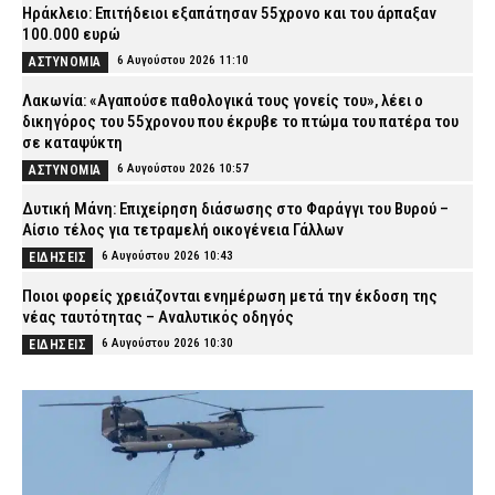
Ηράκλειο: Επιτήδειοι εξαπάτησαν 55χρονο και του άρπαξαν
100.000 ευρώ
6 Αυγούστου 2026 11:10
ΑΣΤΥΝΟΜΙΑ
Λακωνία: «Αγαπούσε παθολογικά τους γονείς του», λέει ο
δικηγόρος του 55χρονου που έκρυβε το πτώμα του πατέρα του
σε καταψύκτη
6 Αυγούστου 2026 10:57
ΑΣΤΥΝΟΜΙΑ
Δυτική Μάνη: Επιχείρηση διάσωσης στο Φαράγγι του Βυρού –
Αίσιο τέλος για τετραμελή οικογένεια Γάλλων
6 Αυγούστου 2026 10:43
ΕΙΔΗΣΕΙΣ
Ποιοι φορείς χρειάζονται ενημέρωση μετά την έκδοση της
νέας ταυτότητας – Αναλυτικός οδηγός
6 Αυγούστου 2026 10:30
ΕΙΔΗΣΕΙΣ
Θεσσαλονίκη: 22χρονος οδηγούσε ενώ του είχε αφαιρεθεί το
δίπλωμα και ενεπλάκη σε τροχαίο
6 Αυγούστου 2026 10:17
ΑΣΤΥΝΟΜΙΑ
Επεισόδιο σε νυχτερινό κέντρο στο Αίγιο: Δύο αλλοδαπές
ξυλοκόπησαν και λήστεψαν γυναίκα – Συνελήφθησαν από την