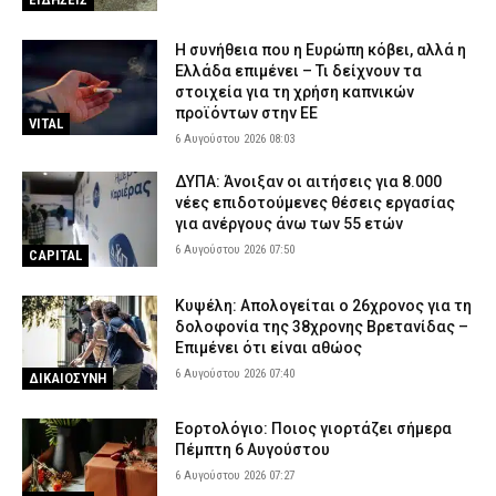
Η συνήθεια που η Ευρώπη κόβει, αλλά η
Ελλάδα επιμένει – Τι δείχνουν τα
στοιχεία για τη χρήση καπνικών
προϊόντων στην ΕΕ
VITAL
6 Αυγούστου 2026 08:03
ΔΥΠΑ: Άνοιξαν οι αιτήσεις για 8.000
νέες επιδοτούμενες θέσεις εργασίας
για ανέργους άνω των 55 ετών
6 Αυγούστου 2026 07:50
CAPITAL
Κυψέλη: Απολογείται ο 26χρονος για τη
δολοφονία της 38χρονης Βρετανίδας –
Επιμένει ότι είναι αθώος
6 Αυγούστου 2026 07:40
ΔΙΚΑΙΟΣΥΝΗ
Εορτολόγιο: Ποιος γιορτάζει σήμερα
Πέμπτη 6 Αυγούστου
6 Αυγούστου 2026 07:27