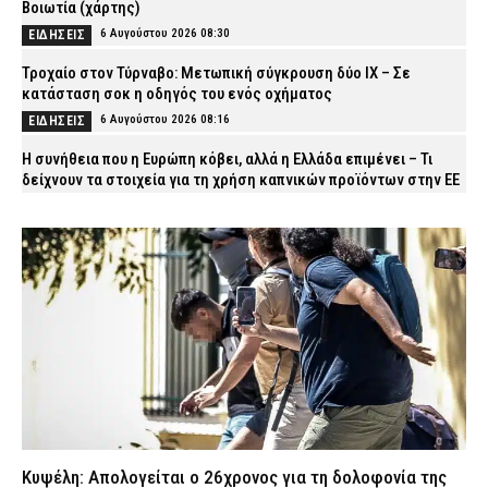
Βοιωτία (χάρτης)
6 Αυγούστου 2026 08:30
ΕΙΔΗΣΕΙΣ
Τροχαίο στον Τύρναβο: Μετωπική σύγκρουση δύο ΙΧ – Σε
κατάσταση σοκ η οδηγός του ενός οχήματος
6 Αυγούστου 2026 08:16
ΕΙΔΗΣΕΙΣ
Η συνήθεια που η Ευρώπη κόβει, αλλά η Ελλάδα επιμένει – Τι
δείχνουν τα στοιχεία για τη χρήση καπνικών προϊόντων στην ΕΕ
6 Αυγούστου 2026 08:03
VITAL
ΔΥΠΑ: Άνοιξαν οι αιτήσεις για 8.000 νέες επιδοτούμενες θέσεις
εργασίας για ανέργους άνω των 55 ετών
6 Αυγούστου 2026 07:50
CAPITAL
Κυψέλη: Απολογείται ο 26χρονος για τη δολοφονία της
38χρονης Βρετανίδας – Επιμένει ότι είναι αθώος
6 Αυγούστου 2026 07:40
ΔΙΚΑΙΟΣΥΝΗ
Εορτολόγιο: Ποιος γιορτάζει σήμερα Πέμπτη 6 Αυγούστου
6 Αυγούστου 2026 07:27
ΕΙΔΗΣΕΙΣ
Κυψέλη: Απολογείται ο 26χρονος για τη δολοφονία της
Ο «Μαύρος Χειμώνας» του Μαξίμου: Τα δικαστικά «αγκάθια» που