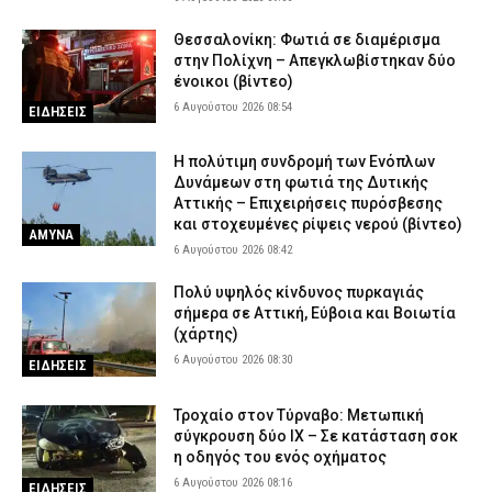
Θεσσαλονίκη: Προφυλακίστηκε… από το νοσοκομείο ο ένας εκ
των τριών της σπείρας των μετασχηματιστών
Θεσσαλονίκη: Φωτιά σε διαμέρισμα
στην Πολίχνη – Απεγκλωβίστηκαν δύο
5 Αυγούστου 2026 19:55
ΔΙΚΑΙΟΣΥΝΗ
ένοικοι (βίντεο)
6 Αυγούστου 2026 08:54
ΕΙΔΗΣΕΙΣ
H πολύτιμη συνδρομή των Ενόπλων
Δυνάμεων στη φωτιά της Δυτικής
Αττικής – Επιχειρήσεις πυρόσβεσης
και στοχευμένες ρίψεις νερού (βίντεο)
ΑΜΥΝΑ
6 Αυγούστου 2026 08:42
Πολύ υψηλός κίνδυνος πυρκαγιάς
σήμερα σε Αττική, Εύβοια και Βοιωτία
(χάρτης)
6 Αυγούστου 2026 08:30
ΕΙΔΗΣΕΙΣ
Τροχαίο στον Τύρναβο: Μετωπική
σύγκρουση δύο ΙΧ – Σε κατάσταση σοκ
η οδηγός του ενός οχήματος
6 Αυγούστου 2026 08:16
ΕΙΔΗΣΕΙΣ