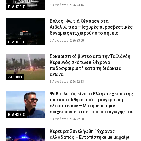
5 Αυγούστου 2026 23:14
ΕΙΔΗΣΕΙΣ
Βόλος: Φωτιά ξέσπασε στα
Αϊβαλιώτικα – Ισχυρές πυροσβεστικές
δυνάμεις επιχειρούν στο σημείο
5 Αυγούστου 2026 23:00
ΕΙΔΗΣΕΙΣ
Σοκαριστικό βίντεο από την Ταϊλάνδη:
Κεραυνός σκότωσε 24χρονο
ποδοσφαιριστή κατά τη διάρκεια
αγώνα
ΔΙΕΘΝΗ
5 Αυγούστου 2026 22:53
Ψάθα: Αυτός είναι ο Έλληνας χειριστής
που σκοτώθηκε από τη σύγκρουση
ελικοπτέρων – Μια ημέρα πριν
επιχειρούσε στον τόπο καταγωγής του
ΕΙΔΗΣΕΙΣ
5 Αυγούστου 2026 22:38
Κέρκυρα: Συνελήφθη 19χρονος
αλλοδαπός – Εντοπίστηκε με μαχαίρι