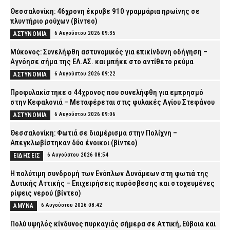
Θεσσαλονίκη: 46χρονη έκρυβε 910 γραμμάρια ηρωίνης σε
πλυντήριο ρούχων (βίντεο)
6 Αυγούστου 2026 09:35
ΑΣΤΥΝΟΜΙΑ
Μύκονος: Συνελήφθη αστυνομικός για επικίνδυνη οδήγηση –
Αγνόησε σήμα της ΕΛ.ΑΣ. και μπήκε στο αντίθετο ρεύμα
6 Αυγούστου 2026 09:22
ΑΣΤΥΝΟΜΙΑ
Προφυλακίστηκε ο 44χρονος που συνελήφθη για εμπρησμό
στην Κεφαλονιά – Μεταφέρεται στις φυλακές Αγίου Στεφάνου
6 Αυγούστου 2026 09:06
ΑΣΤΥΝΟΜΙΑ
Θεσσαλονίκη: Φωτιά σε διαμέρισμα στην Πολίχνη –
Απεγκλωβίστηκαν δύο ένοικοι (βίντεο)
6 Αυγούστου 2026 08:54
ΕΙΔΗΣΕΙΣ
H πολύτιμη συνδρομή των Ενόπλων Δυνάμεων στη φωτιά της
Δυτικής Αττικής – Επιχειρήσεις πυρόσβεσης και στοχευμένες
ρίψεις νερού (βίντεο)
6 Αυγούστου 2026 08:42
ΑΜΥΝΑ
Πολύ υψηλός κίνδυνος πυρκαγιάς σήμερα σε Αττική, Εύβοια και