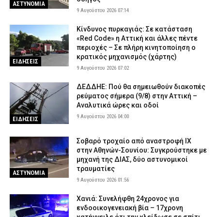
ΑΣΤΥΝΟΜΙΑ
Φωτιά σε χαμηλή βλάστηση στη Σίνδο Θεσσαλονίκης – Ισχυρή
9 Αυγούστου 2026 07:14
κινητοποίηση της Πυροσβεστικής
8 Αυγούστου 2026 16:01
ΕΙΔΗΣΕΙΣ
Κίνδυνος πυρκαγιάς: Σε κατάσταση
«Red Code» η Αττική και άλλες πέντε
Λευκάδα: Συνελήφθη 58χρονος μετά την καταγγελία της
περιοχές – Σε πλήρη κινητοποίηση ο
συντρόφου του για ενδοοικογενειακή βία
κρατικός μηχανισμός (χάρτης)
ΕΙΔΗΣΕΙΣ
8 Αυγούστου 2026 15:48
ΑΣΤΥΝΟΜΙΑ
9 Αυγούστου 2026 07:02
Κέρκυρα: Απαγορεύτηκε ο απόπλους πλοίου με 26 επιβάτες
ΔΕΔΔΗΕ: Πού θα σημειωθούν διακοπές
λόγω μηχανικής βλάβης
ρεύματος σήμερα (9/8) στην Αττική –
8 Αυγούστου 2026 15:32
ΕΙΔΗΣΕΙΣ
Αναλυτικά ώρες και οδοί
9 Αυγούστου 2026 04:00
ΕΙΔΗΣΕΙΣ
Σοβαρό τροχαίο από αναστροφή ΙΧ
στην Αθηνών-Σουνίου: Συγκρούστηκε με
μηχανή της ΔΙΑΣ, δύο αστυνομικοί
τραυματίες
ΑΣΤΥΝΟΜΙΑ
9 Αυγούστου 2026 01:56
Χανιά: Συνελήφθη 24χρονος για
ενδοοικογενειακή βία – 17χρονη
κατήγγειλε ότι την κλείδωσε σε σπίτι