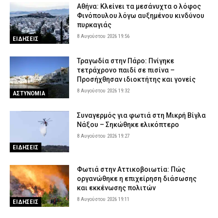
Αθήνα: Κλείνει τα μεσάνυχτα ο λόφος
Φινόπουλου λόγω αυξημένου κινδύνου
πυρκαγιάς
8 Αυγούστου 2026 19:56
ΕΙΔΗΣΕΙΣ
Τραγωδία στην Πάρο: Πνίγηκε
τετράχρονο παιδί σε πισίνα –
Προσήχθησαν ιδιοκτήτης και γονείς
8 Αυγούστου 2026 19:32
ΑΣΤΥΝΟΜΙΑ
Συναγερμός για φωτιά στη Μικρή Βίγλα
Νάξου – Σηκώθηκε ελικόπτερο
8 Αυγούστου 2026 19:27
ΕΙΔΗΣΕΙΣ
Φωτιά στην Αττικοβοιωτία: Πώς
οργανώθηκε η επιχείρηση διάσωσης
και εκκένωσης πολιτών
8 Αυγούστου 2026 19:11
ΕΙΔΗΣΕΙΣ