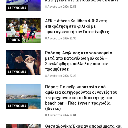
8 Αυγούστου 2026 22:55
ΑΣΤΥΝΟΜΙΑ
ΑΕΚ – Athens Kallithea 4-0: Άνετη
επικράτηση στο φιλικό με
πρωταγωνιστή τον Γκατσίνοβιτς
8 Αυγούστου 2026 22:36
SPORTS
Ροδόπη: Ανήλικος στο νοσοκομείο
μετά από κατανάλωση αλκοόλ –
Συνελήφθη η υπάλληλος που τον
προμήθευσε
ΑΣΤΥΝΟΜΙΑ
8 Αυγούστου 2026 22:22
Πάρος: Για ανθρωποκτονία από
αμέλεια κατηγορούνται οι γονείς του
τετράχρονου και ο ιδιοκτήτης του
beach bar – Πώς έγινε η τραγωδία
ΑΣΤΥΝΟΜΙΑ
(βίντεο)
8 Αυγούστου 2026 22:04
Θεσσαλονίκη: Έκαψαν απορρίμματα και