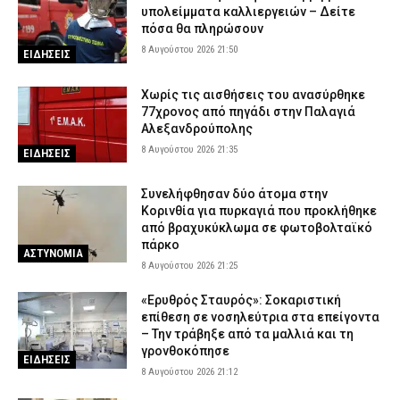
υπολείμματα καλλιεργειών – Δείτε
πόσα θα πληρώσουν
8 Αυγούστου 2026 21:50
ΕΙΔΗΣΕΙΣ
Χωρίς τις αισθήσεις του ανασύρθηκε
77χρονος από πηγάδι στην Παλαγιά
Αλεξανδρούπολης
8 Αυγούστου 2026 21:35
ΕΙΔΗΣΕΙΣ
Συνελήφθησαν δύο άτομα στην
Κορινθία για πυρκαγιά που προκλήθηκε
από βραχυκύκλωμα σε φωτοβολταϊκό
πάρκο
ΑΣΤΥΝΟΜΙΑ
8 Αυγούστου 2026 21:25
«Ερυθρός Σταυρός»: Σοκαριστική
επίθεση σε νοσηλεύτρια στα επείγοντα
– Την τράβηξε από τα μαλλιά και τη
γρονθοκόπησε
ΕΙΔΗΣΕΙΣ
8 Αυγούστου 2026 21:12