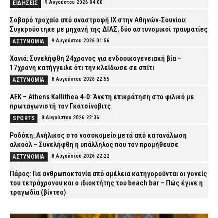
9 Αυγούστου 2026 04:00
ΕΙΔΗΣΕΙΣ
Σοβαρό τροχαίο από αναστροφή ΙΧ στην Αθηνών-Σουνίου:
Συγκρούστηκε με μηχανή της ΔΙΑΣ, δύο αστυνομικοί τραυματίες
9 Αυγούστου 2026 01:56
ΑΣΤΥΝΟΜΙΑ
Χανιά: Συνελήφθη 24χρονος για ενδοοικογενειακή βία –
17χρονη κατήγγειλε ότι την κλείδωσε σε σπίτι
8 Αυγούστου 2026 22:55
ΑΣΤΥΝΟΜΙΑ
ΑΕΚ – Athens Kallithea 4-0: Άνετη επικράτηση στο φιλικό με
πρωταγωνιστή τον Γκατσίνοβιτς
8 Αυγούστου 2026 22:36
SPORTS
Ροδόπη: Ανήλικος στο νοσοκομείο μετά από κατανάλωση
αλκοόλ – Συνελήφθη η υπάλληλος που τον προμήθευσε
8 Αυγούστου 2026 22:22
ΑΣΤΥΝΟΜΙΑ
Πάρος: Για ανθρωποκτονία από αμέλεια κατηγορούνται οι γονείς
του τετράχρονου και ο ιδιοκτήτης του beach bar – Πώς έγινε η
τραγωδία (βίντεο)
8 Αυγούστου 2026 22:04
ΑΣΤΥΝΟΜΙΑ