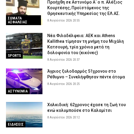
Προήχθη σε Αστυνόμο Α΄ ο π. Αλέξιος
Κουρτέσης, Προϊστάμενος της
Θρησκευτικής Υπηρεσίας της ΕΛ.ΑΣ.
ΣΩΜΑΤΑ
8 Αυγούστου 2026 20:55
ΑΣΦΑΛΕΙΑΣ
Νέα Φιλαδέλφεια: ΑΕΚ και Athens
Kallithea τίμησαν τη μνήμη του Μιχάλη
Κατσουρή, τρία χρόνια μετά τη
δολοφονία του (εικόνες)
SPORTS
8 Αυγούστου 2026 20:37
Άγριος ξυλοδαρμός 51χρονου στο
Ρέθυμνο – Συνελήφθησαν πέντε άτομα
8 Αυγούστου 2026 20:25
ΑΣΤΥΝΟΜΙΑ
Χαλκιδική: 62χρονος έχασε τη ζωή του
ενώ κολυμπούσε στο Καλαμίτσι
8 Αυγούστου 2026 20:12
ΕΙΔΗΣΕΙΣ