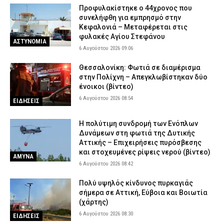
Προφυλακίστηκε ο 44χρονος που
συνελήφθη για εμπρησμό στην
Κεφαλονιά – Μεταφέρεται στις
φυλακές Αγίου Στεφάνου
ΑΣΤΥΝΟΜΙΑ
6 Αυγούστου 2026 09:06
Θεσσαλονίκη: Φωτιά σε διαμέρισμα
στην Πολίχνη – Απεγκλωβίστηκαν δύο
ένοικοι (βίντεο)
6 Αυγούστου 2026 08:54
ΕΙΔΗΣΕΙΣ
H πολύτιμη συνδρομή των Ενόπλων
Δυνάμεων στη φωτιά της Δυτικής
Αττικής – Επιχειρήσεις πυρόσβεσης
και στοχευμένες ρίψεις νερού (βίντεο)
ΑΜΥΝΑ
6 Αυγούστου 2026 08:42
Πολύ υψηλός κίνδυνος πυρκαγιάς
σήμερα σε Αττική, Εύβοια και Βοιωτία
(χάρτης)
6 Αυγούστου 2026 08:30
ΕΙΔΗΣΕΙΣ