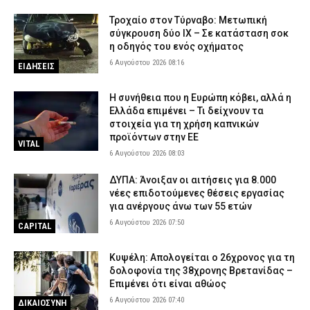
Τροχαίο στον Τύρναβο: Μετωπική
σύγκρουση δύο ΙΧ – Σε κατάσταση σοκ
η οδηγός του ενός οχήματος
6 Αυγούστου 2026 08:16
ΕΙΔΗΣΕΙΣ
Η συνήθεια που η Ευρώπη κόβει, αλλά η
Ελλάδα επιμένει – Τι δείχνουν τα
στοιχεία για τη χρήση καπνικών
προϊόντων στην ΕΕ
VITAL
6 Αυγούστου 2026 08:03
ΔΥΠΑ: Άνοιξαν οι αιτήσεις για 8.000
νέες επιδοτούμενες θέσεις εργασίας
για ανέργους άνω των 55 ετών
6 Αυγούστου 2026 07:50
CAPITAL
Κυψέλη: Απολογείται ο 26χρονος για τη
δολοφονία της 38χρονης Βρετανίδας –
Επιμένει ότι είναι αθώος
6 Αυγούστου 2026 07:40
ΔΙΚΑΙΟΣΥΝΗ