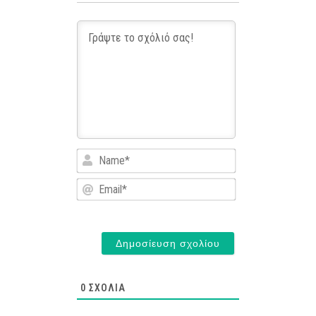
Name*
Email*
0
ΣΧΌΛΙΑ