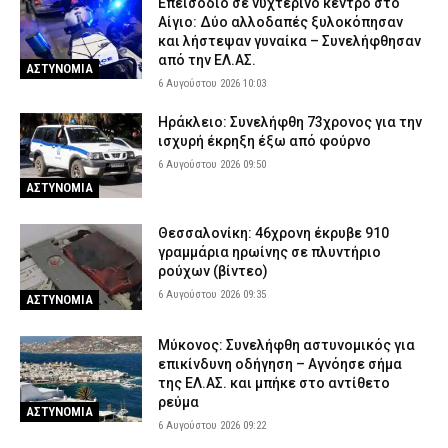
Επεισόδιο σε νυχτερινό κέντρο στο
Αίγιο: Δύο αλλοδαπές ξυλοκόπησαν
και λήστεψαν γυναίκα – Συνελήφθησαν
από την ΕΛ.ΑΣ.
ΑΣΤΥΝΟΜΙΑ
6 Αυγούστου 2026 10:03
Ηράκλειο: Συνελήφθη 73χρονος για την
ισχυρή έκρηξη έξω από φούρνο
6 Αυγούστου 2026 09:50
ΑΣΤΥΝΟΜΙΑ
Θεσσαλονίκη: 46χρονη έκρυβε 910
γραμμάρια ηρωίνης σε πλυντήριο
ρούχων (βίντεο)
6 Αυγούστου 2026 09:35
ΑΣΤΥΝΟΜΙΑ
Μύκονος: Συνελήφθη αστυνομικός για
επικίνδυνη οδήγηση – Αγνόησε σήμα
της ΕΛ.ΑΣ. και μπήκε στο αντίθετο
ρεύμα
ΑΣΤΥΝΟΜΙΑ
6 Αυγούστου 2026 09:22