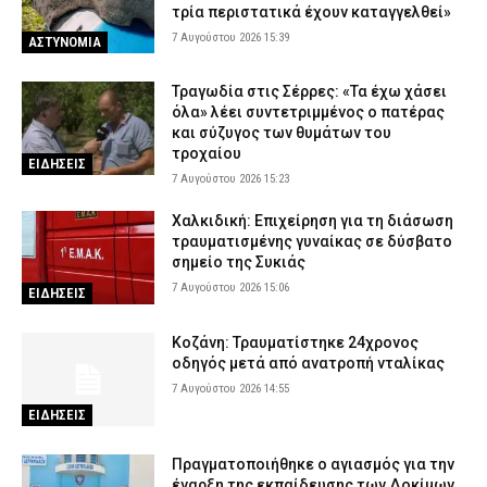
τρία περιστατικά έχουν καταγγελθεί»
Γουδί: 53χρονη ανασύρθηκε νεκρή από ακάλυπτο πολυκατοικίας
7 Αυγούστου 2026 15:39
ΑΣΤΥΝΟΜΙΑ
– Έπεσε από τον πέμπτο όροφο
7 Αυγούστου 2026 09:16
ΑΣΤΥΝΟΜΙΑ
Τραγωδία στις Σέρρες: «Τα έχω χάσει
όλα» λέει συντετριμμένος ο πατέρας
Τροχαίο-σοκ στις Σέρρες: ΙΧ συγκρούστηκε με φορτηγό –
και σύζυγος των θυμάτων του
Σκοτώθηκαν δύο άτομα
τροχαίου
7 Αυγούστου 2026 09:03
ΕΙΔΗΣΕΙΣ
ΕΙΔΗΣΕΙΣ
7 Αυγούστου 2026 15:23
Χαλκιδική: Επιχείρηση για τη διάσωση
τραυματισμένης γυναίκας σε δύσβατο
σημείο της Συκιάς
7 Αυγούστου 2026 15:06
ΕΙΔΗΣΕΙΣ
Κοζάνη: Τραυματίστηκε 24χρονος
οδηγός μετά από ανατροπή νταλίκας
7 Αυγούστου 2026 14:55
ΕΙΔΗΣΕΙΣ
Πραγματοποιήθηκε ο αγιασμός για την
έναρξη της εκπαίδευσης των Δοκίμων