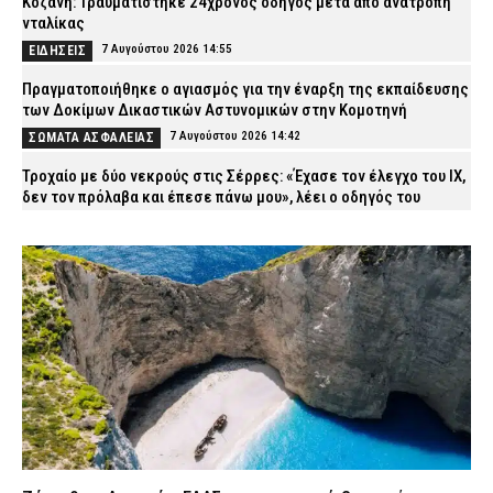
Κοζάνη: Τραυματίστηκε 24χρονος οδηγός μετά από ανατροπή
νταλίκας
7 Αυγούστου 2026 14:55
ΕΙΔΗΣΕΙΣ
Πραγματοποιήθηκε ο αγιασμός για την έναρξη της εκπαίδευσης
των Δοκίμων Δικαστικών Αστυνομικών στην Κομοτηνή
7 Αυγούστου 2026 14:42
ΣΩΜΑΤΑ ΑΣΦΑΛΕΙΑΣ
Τροχαίο με δύο νεκρούς στις Σέρρες: «Έχασε τον έλεγχο του ΙΧ,
δεν τον πρόλαβα και έπεσε πάνω μου», λέει ο οδηγός του
φορτηγού (βίντεο)
7 Αυγούστου 2026 14:28
ΑΣΤΥΝΟΜΙΑ
Πυρόπληκτοι: Τι προβλέπεται για τις αποζημιώσεις σε
«πράσινα», «κίτρινα» και «κόκκινα» σπίτια
7 Αυγούστου 2026 14:15
CAPITAL
Λακωνία: 11 μήνες με αναστολή στον 55χρονο που έκρυβε τη
σορό του πατέρα του σε καταψύκτη
7 Αυγούστου 2026 14:04
ΔΙΚΑΙΟΣΥΝΗ
Αττική και Βοιωτία: Πάνω από 110.000 στρέμματα έγιναν
στάχτη σε τέσσερις ημέρες – Τι αποκαλύπτει η ανάλυση των