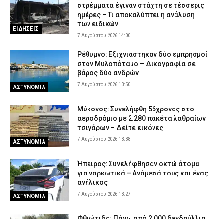
στρέμματα έγιναν στάχτη σε τέσσερις
ημέρες – Τι αποκαλύπτει η ανάλυση
των ειδικών
ΕΙΔΗΣΕΙΣ
7 Αυγούστου 2026 14:00
Ρέθυμνο: Εξιχνιάστηκαν δύο εμπρησμοί
στον Μυλοπόταμο – Δικογραφία σε
βάρος δύο ανδρών
7 Αυγούστου 2026 13:50
ΑΣΤΥΝΟΜΙΑ
Μύκονος: Συνελήφθη 56χρονος στο
αεροδρόμιο με 2.280 πακέτα λαθραίων
τσιγάρων – Δείτε εικόνες
7 Αυγούστου 2026 13:38
ΑΣΤΥΝΟΜΙΑ
Ήπειρος: Συνελήφθησαν οκτώ άτομα
για ναρκωτικά – Ανάμεσά τους και ένας
ανήλικος
7 Αυγούστου 2026 13:27
ΑΣΤΥΝΟΜΙΑ
Φθιώτιδα: Πάνω από 2.000 δενδρύλλια