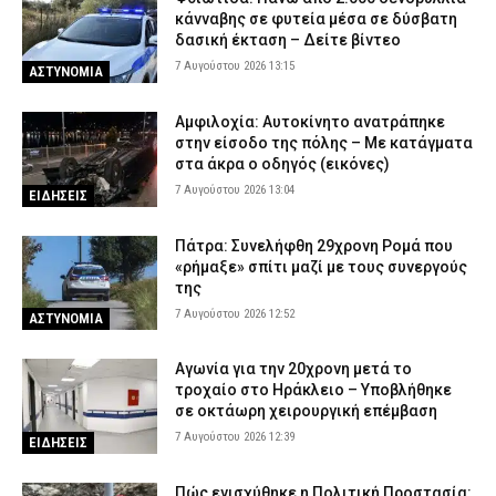
κάνναβης σε φυτεία μέσα σε δύσβατη
δασική έκταση – Δείτε βίντεο
7 Αυγούστου 2026 13:15
ΑΣΤΥΝΟΜΙΑ
Αμφιλοχία: Αυτοκίνητο ανατράπηκε
στην είσοδο της πόλης – Με κατάγματα
στα άκρα ο οδηγός (εικόνες)
7 Αυγούστου 2026 13:04
ΕΙΔΗΣΕΙΣ
Πάτρα: Συνελήφθη 29χρονη Ρομά που
«ρήμαξε» σπίτι μαζί με τους συνεργούς
της
7 Αυγούστου 2026 12:52
ΑΣΤΥΝΟΜΙΑ
Αγωνία για την 20χρονη μετά το
τροχαίο στο Ηράκλειο – Υποβλήθηκε
σε οκτάωρη χειρουργική επέμβαση
7 Αυγούστου 2026 12:39
ΕΙΔΗΣΕΙΣ
Πώς ενισχύθηκε η Πολιτική Προστασία: