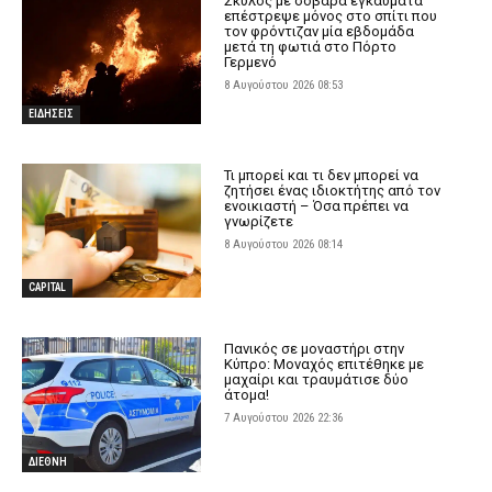
Σκύλος με σοβαρά εγκαύματα
επέστρεψε μόνος στο σπίτι που
τον φρόντιζαν μία εβδομάδα
μετά τη φωτιά στο Πόρτο
Γερμενό
8 Αυγούστου 2026 08:53
ΕΙΔΗΣΕΙΣ
Τι μπορεί και τι δεν μπορεί να
ζητήσει ένας ιδιοκτήτης από τον
ενοικιαστή – Όσα πρέπει να
γνωρίζετε
8 Αυγούστου 2026 08:14
CAPITAL
Πανικός σε μοναστήρι στην
Κύπρο: Μοναχός επιτέθηκε με
μαχαίρι και τραυμάτισε δύο
άτομα!
7 Αυγούστου 2026 22:36
ΔΙΕΘΝΗ