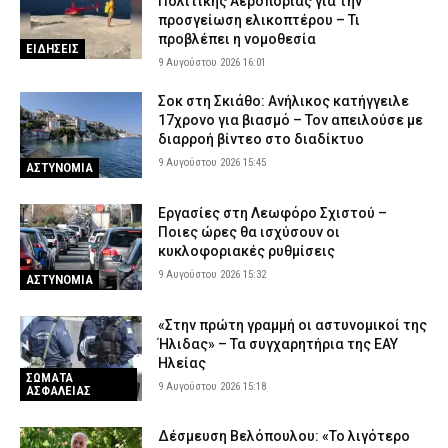
Πολιτικής Αεροπορίας για την
προσγείωση ελικοπτέρου – Τι
προβλέπει η νομοθεσία
ΕΙΔΗΣΕΙΣ
9 Αυγούστου 2026 16:01
Σοκ στη Σκιάθο: Ανήλικος κατήγγειλε
17χρονο για βιασμό – Τον απειλούσε με
διαρροή βίντεο στο διαδίκτυο
9 Αυγούστου 2026 15:45
ΑΣΤΥΝΟΜΙΑ
Εργασίες στη Λεωφόρο Σχιστού –
Ποιες ώρες θα ισχύσουν οι
κυκλοφοριακές ρυθμίσεις
9 Αυγούστου 2026 15:32
ΑΣΤΥΝΟΜΙΑ
«Στην πρώτη γραμμή οι αστυνομικοί της
Ήλιδας» – Τα συγχαρητήρια της ΕΑΥ
Ηλείας
ΣΩΜΑΤΑ
9 Αυγούστου 2026 15:18
ΑΣΦΑΛΕΙΑΣ
Δέσμευση Βελόπουλου: «Το λιγότερο