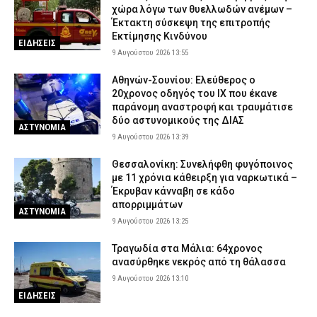
χώρα λόγω των θυελλωδών ανέμων –
Έκτακτη σύσκεψη της επιτροπής
Εκτίμησης Κινδύνου
ΕΙΔΗΣΕΙΣ
9 Αυγούστου 2026 13:55
Αθηνών-Σουνίου: Ελεύθερος ο
20χρονος οδηγός του ΙΧ που έκανε
παράνομη αναστροφή και τραυμάτισε
δύο αστυνομικούς της ΔΙΑΣ
ΑΣΤΥΝΟΜΙΑ
9 Αυγούστου 2026 13:39
Θεσσαλονίκη: Συνελήφθη φυγόποινος
με 11 χρόνια κάθειρξη για ναρκωτικά –
Έκρυβαν κάνναβη σε κάδο
απορριμμάτων
ΑΣΤΥΝΟΜΙΑ
9 Αυγούστου 2026 13:25
Τραγωδία στα Μάλια: 64χρονος
ανασύρθηκε νεκρός από τη θάλασσα
9 Αυγούστου 2026 13:10
ΕΙΔΗΣΕΙΣ