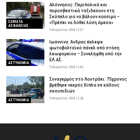
Αλόννησος: Περιπολικά και
πυροσβεστικά ταξιδεύουν στη
Σκόπελο για να βάλουν καύσιμα –
ΣΩΜΑΤΑ
«Πρέπει να δοθεί λύση άμεσα»
ΑΣΦΑΛΕΙΑΣ
9 Αυγούστου 2026 12:57
Ιωάννινα: Άνδρας έκλεψε
φωτοβολταϊκό πάνελ από στάση
λεωφορείου – Συνελήφθη από την
ΕΛ.ΑΣ.
ΑΣΤΥΝΟΜΙΑ
9 Αυγούστου 2026 12:42
Συναγερμός στο Λουτράκι: 75χρονος
βρέθηκε νεκρός δίπλα σε κάδους
σκουπιδιών
9 Αυγούστου 2026 12:28
ΑΣΤΥΝΟΜΙΑ