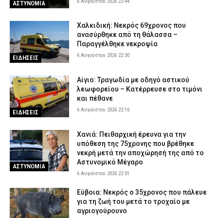
6 Αυγούστου 2026 22:44
ΑΣΤΥΝΟΜΙΑ
Χαλκιδική: Νεκρός 69χρονος που
ανασύρθηκε από τη θάλασσα –
Παραγγέλθηκε νεκροψία
6 Αυγούστου 2026 22:30
ΕΙΔΗΣΕΙΣ
Αίγιο: Τραγωδία με οδηγό αστικού
λεωφορείου – Κατέρρευσε στο τιμόνι
και πέθανε
6 Αυγούστου 2026 22:16
ΕΙΔΗΣΕΙΣ
Χανιά: Πειθαρχική έρευνα για την
υπόθεση της 75χρονης που βρέθηκε
νεκρή μετά την αποχώρησή της από το
Αστυνομικό Μέγαρο
ΑΣΤΥΝΟΜΙΑ
6 Αυγούστου 2026 22:01
Εύβοια: Νεκρός ο 35χρονος που πάλευε
για τη ζωή του μετά το τροχαίο με
αγριογούρουνο