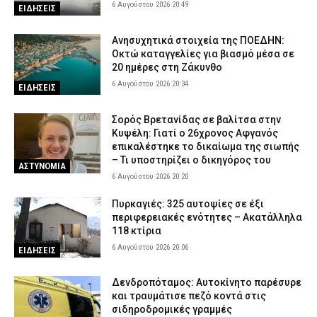
6 Αυγούστου 2026 20:49
ΕΙΔΗΣΕΙΣ
Ανησυχητικά στοιχεία της ΠΟΕΔΗΝ:
Οκτώ καταγγελίες για βιασμό μέσα σε
20 ημέρες στη Ζάκυνθο
6 Αυγούστου 2026 20:34
ΕΙΔΗΣΕΙΣ
Σορός Βρετανίδας σε βαλίτσα στην
Κυψέλη: Γιατί ο 26χρονος Αφγανός
επικαλέστηκε το δικαίωμα της σιωπής
– Τι υποστηρίζει ο δικηγόρος του
ΑΣΤΥΝΟΜΙΑ
6 Αυγούστου 2026 20:20
Πυρκαγιές: 325 αυτοψίες σε έξι
περιφερειακές ενότητες – Ακατάλληλα
118 κτίρια
6 Αυγούστου 2026 20:06
ΕΙΔΗΣΕΙΣ
Δενδροπόταμος: Αυτοκίνητο παρέσυρε
και τραυμάτισε πεζό κοντά στις
σιδηροδρομικές γραμμές