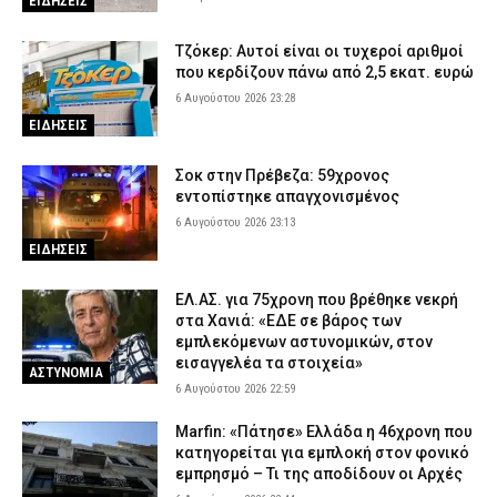
ΕΙΔΗΣΕΙΣ
Κυψέλη: Από το «τη βρήκα νεκρή» στη σιωπή – Η νέα τακτική
του 26χρονου Αφγανού για τη βαλίτσα με τη σορό
Τζόκερ: Αυτοί είναι οι τυχεροί αριθμοί
6 Αυγούστου 2026 17:15
ΑΣΤΥΝΟΜΙΑ
που κερδίζουν πάνω από 2,5 εκατ. ευρώ
Σαμοθράκη: Επιχείρηση διάσωσης 15χρονης που τραυματίστηκε
6 Αυγούστου 2026 23:28
στο κεφάλι στη Γριά Βάθρα
ΕΙΔΗΣΕΙΣ
6 Αυγούστου 2026 17:02
ΕΙΔΗΣΕΙΣ
Σοκ στην Πρέβεζα: 59χρονος
Χαλκιδική: Πυροσβέστες έσβησαν μέσα σε 15 λεπτά φωτιά στο
εντοπίστηκε απαγχονισμένος
Πόρτο Καρράς
6 Αυγούστου 2026 23:13
6 Αυγούστου 2026 16:50
ΕΙΔΗΣΕΙΣ
ΕΙΔΗΣΕΙΣ
Meteo: Πότε αρχίζει η περίοδος των δασικών πυρκαγιών στην
Ελλάδα – Οι έξι πιο επικίνδυνες εβδομάδες του έτους
ΕΛ.ΑΣ. για 75χρονη που βρέθηκε νεκρή
6 Αυγούστου 2026 16:37
ΕΙΔΗΣΕΙΣ
στα Χανιά: «ΕΔΕ σε βάρος των
εμπλεκόμενων αστυνομικών, στον
εισαγγελέα τα στοιχεία»
ΑΣΤΥΝΟΜΙΑ
6 Αυγούστου 2026 22:59
Marfin: «Πάτησε» Ελλάδα η 46χρονη που
κατηγορείται για εμπλοκή στον φονικό
εμπρησμό – Τι της αποδίδουν οι Αρχές