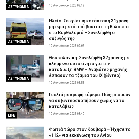
10 Αυγούστου 2026 09:19
ΑΣΤΥΝΟΜΙΑ
Ηλεία: Σε κρίσιμη κατάσταση 31χρονη
μητέρα μετά από βουτιά στη θάλασσα
στο Βαρθολομιό – Συνελήφθη ο
σύζυγός της
ΑΣΤΥΝΟΜΙΑ
10 Αυγούστου 2026 09:07
Θεσσαλονίκη: Συνελήφθη 37χρονος με
κλεμμένο αυτοκίνητο για την
καταδίωξη BMW – Αναβάτες μηχανής
έσπασαν τα τζάμια του ΙΧ (βίντεο)
ΑΣΤΥΝΟΜΙΑ
10 Αυγούστου 2026 08:53
Γυαλιά με κρυφή κάμερα: Πώς μπορούν
να σε βιντεοσκοπήσουν χωρίς να το
καταλάβεις
10 Αυγούστου 2026 08:40
LIFE
Φωτιά τώρα στον Κουβαρά – Ήχησε το
«112» για εκκένωση του Αγίου