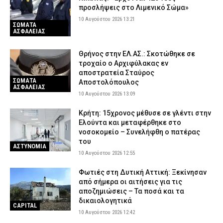
10 Αυγούστου 2026 07:10
ΠΟΛΙΤΙΚΗ
προσλήψεις στο Λιμενικό Σώμα»
ΔΕΔΔΗΕ: Πού θα σημειωθούν διακοπές ρεύματος σήμερα (10/8)
10 Αυγούστου 2026 13:21
ΣΩΜΑΤΑ
στην Αττική – Αναλυτικά ώρες και οδοί
ΑΣΦΑΛΕΙΑΣ
10 Αυγούστου 2026 04:00
ΕΙΔΗΣΕΙΣ
Θρήνος στην ΕΛ.ΑΣ.: Σκοτώθηκε σε
Νεκρός βρέθηκε στο σπίτι του στα Ίβηρα Σερρών ένας
τροχαίο ο Αρχιφύλακας εν
66χρονος άνδρας
αποστρατεία Σταύρος
ΣΩΜΑΤΑ
9 Αυγούστου 2026 22:52
Αποστολόπουλος
ΑΣΤΥΝΟΜΙΑ
ΑΣΦΑΛΕΙΑΣ
10 Αυγούστου 2026 13:09
Τζόκερ: Αυτοί είναι οι τυχεροί αριθμοί που κερδίζουν πάνω από
2 εκατ. ευρώ
Κρήτη: 15χρονος μέθυσε σε γλέντι στην
9 Αυγούστου 2026 22:28
ΕΙΔΗΣΕΙΣ
Ελούντα και μεταφέρθηκε στο
νοσοκομείο – Συνελήφθη ο πατέρας
Βελτιωμένη η εικόνα της δασικής πυρκαγιάς στο Μουζάκι
του
ΑΣΤΥΝΟΜΙΑ
Ηλείας – Επιχειρούν μόνο επίγειες δυνάμεις
10 Αυγούστου 2026 12:55
9 Αυγούστου 2026 22:19
ΕΙΔΗΣΕΙΣ
Φωτιές στη Δυτική Αττική: Ξεκίνησαν
Πότε πέφτουν οι επόμενες αργίες και τα τριήμερα του 2026
από σήμερα οι αιτήσεις για τις
9 Αυγούστου 2026 22:04
ΕΙΔΗΣΕΙΣ
αποζημιώσεις – Τα ποσά και τα
δικαιολογητικά
CAPITAL
10 Αυγούστου 2026 12:42