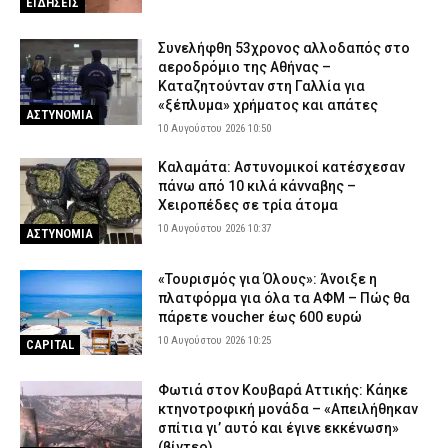
ΕΙΔΗΣΕΙΣ
Συνελήφθη 53χρονος αλλοδαπός στο
αεροδρόμιο της Αθήνας –
Καταζητούνταν στη Γαλλία για
«ξέπλυμα» χρήματος και απάτες
ΑΣΤΥΝΟΜΙΑ
10 Αυγούστου 2026 10:50
Καλαμάτα: Αστυνομικοί κατέσχεσαν
πάνω από 10 κιλά κάνναβης –
Χειροπέδες σε τρία άτομα
10 Αυγούστου 2026 10:37
ΑΣΤΥΝΟΜΙΑ
«Τουρισμός για Όλους»: Άνοιξε η
πλατφόρμα για όλα τα ΑΦΜ – Πώς θα
πάρετε voucher έως 600 ευρώ
10 Αυγούστου 2026 10:25
CAPITAL
Φωτιά στον Κουβαρά Αττικής: Κάηκε
κτηνοτροφική μονάδα – «Απειλήθηκαν
σπίτια γι’ αυτό και έγινε εκκένωση»
(βίντεο)