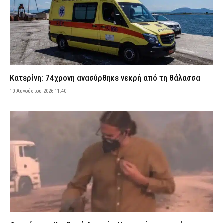
10 Αυγούστου 2026 09:32
ΕΙΔΗΣΕΙΣ
Συνελήφθησαν τέσσερα άτομα στη Θεσσαλονίκη – Χτύπησαν
19χρονο για να τον ληστέψουν
10 Αυγούστου 2026 09:19
ΑΣΤΥΝΟΜΙΑ
Ηλεία: Σε κρίσιμη κατάσταση 31χρονη μητέρα μετά από βουτιά
στη θάλασσα στο Βαρθολομιό – Συνελήφθη ο σύζυγός της
Κατερίνη: 74χρονη ανασύρθηκε νεκρή από τη θάλασσα
10 Αυγούστου 2026 09:07
ΑΣΤΥΝΟΜΙΑ
10 Αυγούστου 2026 11:40
Θεσσαλονίκη: Συνελήφθη 37χρονος με κλεμμένο αυτοκίνητο για
την καταδίωξη BMW – Αναβάτες μηχανής έσπασαν τα τζάμια
του ΙΧ (βίντεο)
10 Αυγούστου 2026 08:53
ΑΣΤΥΝΟΜΙΑ
Γυαλιά με κρυφή κάμερα: Πώς μπορούν να σε βιντεοσκοπήσουν
χωρίς να το καταλάβεις
10 Αυγούστου 2026 08:40
LIFE
Φωτιά τώρα στον Κουβαρά – Ήχησε το «112» για εκκένωση του
Αγίου Στυλιανού
10 Αυγούστου 2026 08:28
ΕΙΔΗΣΕΙΣ