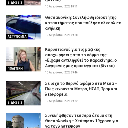
ΕΙΔΗΣΕΙΣ
10 Αυγούστου 2026 10:11
Θεσσαλονίκη: Συνελήφθη ιδιοκτήτης
καταστήματος που πούλησε αλκοόλ σε
ανήλικη
10 Αυγούστου 2026 09:58
ΑΣΤΥΝΟΜΙΑ
Καρυστιανού για τις μαζικές
αποχωρήσεις από το κόμμα της:
«Είχαμε αντιληφθεί το παρακίνημα, ο
Αυγερινός μας προσέγγισε» (βίντεο)
ΠΟΛΙΤΙΚΗ
10 Αυγούστου 2026 09:46
Σε ισχύ το θερινό ωράριο στα Μέσα –
Πώς κινούνται Μετρό, ΗΣΑΠ, Τραμ και
λεωφορεία
10 Αυγούστου 2026 09:32
ΕΙΔΗΣΕΙΣ
Συνελήφθησαν τέσσερα άτομα στη
Θεσσαλονίκη – Χτύπησαν 19χρονο για
να τον ληστέψουν