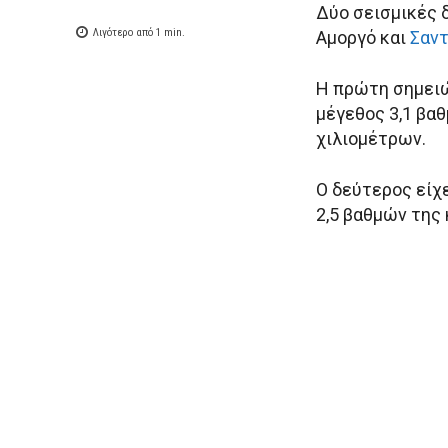
Δύο σεισμικές 
Λιγότερο από 1
min.
Αμοργό και
Σαντ
Η πρώτη σημειώ
μέγεθος 3,1 βαθ
χιλιομέτρων.
Ο δεύτερος είχ
2,5 βαθμών της 