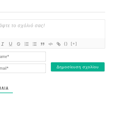
{}
[+]
Name*
Email*
ΌΛΙΑ