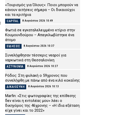
«Τουρισμός για Όλους»: Ποιοι μπορούν να
κάνουν αιτήσεις σήμερα – Οι δικαιούχοι
και τα κριτήρια
8 Αυγούστου 2026 10:49
CAPITAL
ε
Φωτιά σε εγκαταλελειμμένο κτίριο στην
Κουμουνδούρου – Απεγκλωβίστηκε ένα
άτομο
8 Αυγούστου 2026 10:37
ΕΙΔΗΣΕΙΣ
ς
Συνελήφθησαν τέσσερις νεαροί για
ναρκωτικά στη Θεσσαλονίκη
8 Αυγούστου 2026 10:27
ΑΣΤΥΝΟΜΙΑ
Ρόδος: Στη φυλακή ο 59χρονος που
συνελήφθη με πάνω από ένα κιλό κοκαΐνης
8 Αυγούστου 2026 10:13
ΔΙΚΑΙΟΣΥΝΗ
Marfin: «Στις φωτογραφίες της επίθεσης
δεν είναι η εντολέας μου» λέει ο
δικηγόρος της 46χρονης – «Η ίδια εξέταση
είχε γίνει και το 2022»