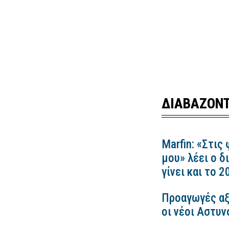
ΔΙΑΒΑΖΟΝΤ
Marfin: «Στις
μου» λέει ο δ
γίνει και το 
Προαγωγές αξ
οι νέοι Αστυν