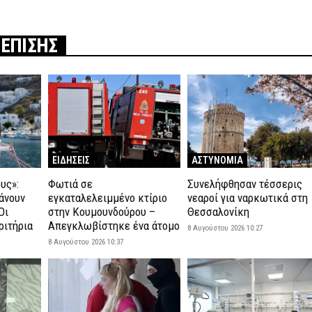
 ΕΠΙΣΗΣ
ΕΙΔΗΣΕΙΣ
ΑΣΤΥΝΟΜΙΑ
υς»:
Φωτιά σε
Συνελήφθησαν τέσσερις
άνουν
εγκαταλελειμμένο κτίριο
νεαροί για ναρκωτικά στη
Οι
στην Κουμουνδούρου –
Θεσσαλονίκη
ριτήρια
Απεγκλωβίστηκε ένα άτομο
8 Αυγούστου 2026 10:27
8 Αυγούστου 2026 10:37