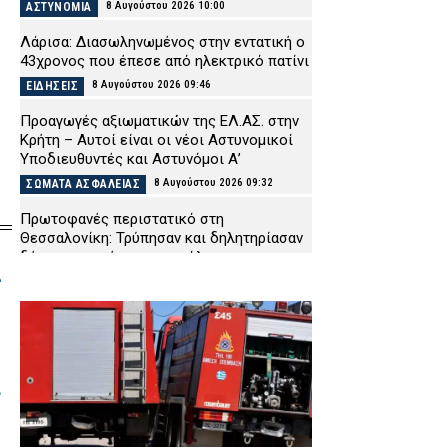
8 Αυγούστου 2026 10:00
ΑΣΤΥΝΟΜΙΑ
Λάρισα: Διασωληνωμένος στην εντατική ο
43χρονος που έπεσε από ηλεκτρικό πατίνι
8 Αυγούστου 2026 09:46
ΕΙΔΗΣΕΙΣ
Προαγωγές αξιωματικών της ΕΛ.ΑΣ. στην
Κρήτη – Αυτοί είναι οι νέοι Αστυνομικοί
Υποδιευθυντές και Αστυνόμοι Α’
8 Αυγούστου 2026 09:32
ΣΩΜΑΤΑ ΑΣΦΑΛΕΙΑΣ
Πρωτοφανές περιστατικό στη
Θεσσαλονίκη: Τρύπησαν και δηλητηρίασαν
δέντρα στο κέντρο της πόλης
ς
8 Αυγούστου 2026 09:19
ΑΣΤΥΝΟΜΙΑ
Σκιάθος: Φυλάκιση 15 μηνών στη
Βρετανίδα που μέθυσε με την ανήλικη κόρη
της και προκάλεσε επεισόδιο στο Κέντρο
Υγείας
ι
8 Αυγούστου 2026 09:07
ΔΙΚΑΙΟΣΥΝΗ
Σκύλος με σοβαρά εγκαύματα επέστρεψε