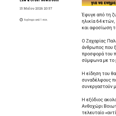
15 Μαΐου 2026 20:57
Έφυγε από τη ζ
Λιγότερο από 1
min.
ηλικία 64 ετών
και αφοσίωση 
Ο Ζαχαρίας Παλ
άνθρωπος που ξε
προσφορά του π
σύμφωνα με το 
Η είδηση του θα
συναδέλφους πο
συνεργαστούν μ
Η εξόδιος ακολο
Ανθοχώρι Βοιωτί
τελευταίο «αντί