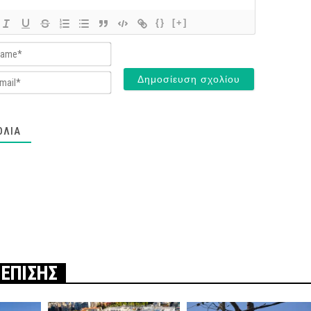
{}
[+]
Name*
Email*
ΌΛΙΑ
 ΕΠΙΣΗΣ