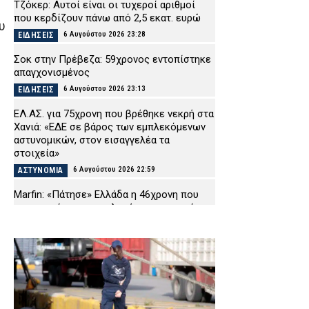
Τζόκερ: Αυτοί είναι οι τυχεροί αριθμοί
που κερδίζουν πάνω από 2,5 εκατ. ευρώ
υ
6 Αυγούστου 2026 23:28
ΕΙΔΗΣΕΙΣ
Σοκ στην Πρέβεζα: 59χρονος εντοπίστηκε
απαγχονισμένος
6 Αυγούστου 2026 23:13
ΕΙΔΗΣΕΙΣ
ΕΛ.ΑΣ. για 75χρονη που βρέθηκε νεκρή στα
Χανιά: «ΕΔΕ σε βάρος των εμπλεκόμενων
αστυνομικών, στον εισαγγελέα τα
στοιχεία»
6 Αυγούστου 2026 22:59
ΑΣΤΥΝΟΜΙΑ
Marfin: «Πάτησε» Ελλάδα η 46χρονη που
κατηγορείται για εμπλοκή στον φονικό
εμπρησμό – Τι της αποδίδουν οι Αρχές
6 Αυγούστου 2026 22:44
ΑΣΤΥΝΟΜΙΑ
Χαλκιδική: Νεκρός 69χρονος που
ανασύρθηκε από τη θάλασσα –
Παραγγέλθηκε νεκροψία
6 Αυγούστου 2026 22:30
ΕΙΔΗΣΕΙΣ