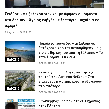
8 Αυγούστου 2026 20:25
ΑΣΤΥΝΟΜΙΑ
Χαλκιδική: 62χρονος έχασε τη ζωή του ενώ κολυμπούσε στο
Σκιάθος: «Με ξυλοκόπησαν και με άφησαν αιμόφυρτο
Καλαμίτσι
στο δρόμο» – Άγριος καβγάς με λοστάρια, μαχαίρια και
8 Αυγούστου 2026 20:12
ΕΙΔΗΣΕΙΣ
σφυριά
Αθήνα: Κλείνει τα μεσάνυχτα ο λόφος Φινόπουλου λόγω
7 Αυγούστου 2026 21:53
αυξημένου κινδύνου πυρκαγιάς
8 Αυγούστου 2026 19:56
ΕΙΔΗΣΕΙΣ
Παραλίγο τραγωδία στη Σαλαμίνα:
Επτάχρονο κορίτσι ανασύρθηκε χωρίς
Τραγωδία στην Πάρο: Πνίγηκε τετράχρονο παιδί σε πισίνα –
τις αισθήσεις του από τη θάλασσα – Το
Προσήχθησαν ιδιοκτήτης και γονείς
επανέφεραν με ΚΑΡΠΑ
ΕΙΔΗΣΕΙΣ
8 Αυγούστου 2026 19:32
ΑΣΤΥΝΟΜΙΑ
9 Αυγούστου 2026 10:07
Συναγερμός για φωτιά στη Μικρή Βίγλα Νάξου – Σηκώθηκε
Σε εγρήγορση οι Αρχές για την έξαρση
ελικόπτερο
του ιού του Δυτικού Νείλου – Στο
8 Αυγούστου 2026 19:27
ΕΙΔΗΣΕΙΣ
επίκεντρο η Αττική, ποιοι κινδυνεύουν
περισσότερο
ΕΙΔΗΣΕΙΣ
Φωτιά στην Αττικοβοιωτία: Πώς οργανώθηκε η επιχείρηση
9 Αυγούστου 2026 09:53
διάσωσης και εκκένωσης πολιτών
8 Αυγούστου 2026 19:11
ΕΙΔΗΣΕΙΣ
Συναγερμός: Εξαφανίστηκε 31χρονος
στην Έδεσσα