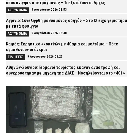
όπου πνίγηκε ο τετράχρονος – Τι εξετάζουν οι Αρχές
9 Αυγούστου 2026 08:53
ΑΣΤΥΝΟΜΙΑ
Αγρίνιο: Συνελήφθη μεθυσμένος οδηγός – Στο ΙΧ είχε γεμιστήρα
με επτά φυσίγγια
9 Αυγούστου 2026 08:38
ΑΣΤΥΝΟΜΙΑ
Καιρός: Eκρηκτικό «κοκτέιλ» με 40άρια και μελτέμια – Πότε
εξασθενούν οι άνεμοι
9 Αυγούστου 2026 08:25
ΕΙΔΗΣΕΙΣ
Αθηνών-Σουνίου: Γερμανοί τουρίστες έκαναν αναστροφή και
συγκρούστηκαν με μηχανή της ΔΙΑΣ – Νοσηλεύονται στο «401»
οι δύο αστυνομικοί
9 Αυγούστου 2026 08:09
ΑΣΤΥΝΟΜΙΑ
Νάξος: Ιστιοφόρο με έξι επιβαίνοντες προσάραξε σε βραχώδη
βυθό
9 Αυγούστου 2026 07:55
ΕΙΔΗΣΕΙΣ
«The Odyssey»: Ξεπέρασε τα 911 εκατ. δολάρια στο box office –
Έτοιμη να γίνει η μεγαλύτερη επιτυχία του Christopher Nolan
9 Αυγούστου 2026 07:42