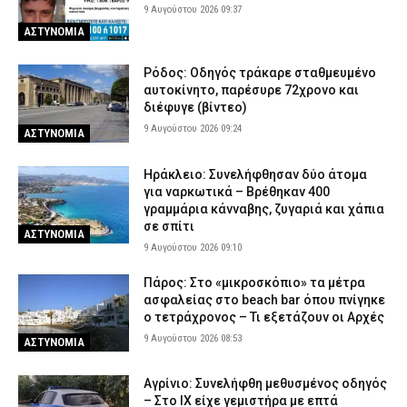
Νεκρή αρκούδα εντοπίστηκε σε αγροτική περιοχή της
9 Αυγούστου 2026 09:37
Καστοριάς – Εξετάζεται το ενδεχόμενο πυροβολισμού
ΑΣΤΥΝΟΜΙΑ
8 Αυγούστου 2026 18:58
ΕΙΔΗΣΕΙΣ
ΕΦΕΤ: Ανακαλείται παρτίδα γνωστής μαρμελάδας – Τι πρέπει να
Ρόδος: Οδηγός τράκαρε σταθμευμένο
προσέξουν οι καταναλωτές
αυτοκίνητο, παρέσυρε 72χρονο και
διέφυγε (βίντεο)
8 Αυγούστου 2026 18:40
ΕΙΔΗΣΕΙΣ
9 Αυγούστου 2026 09:24
ΑΣΤΥΝΟΜΙΑ
Ηράκλειο: Συνελήφθησαν δύο άτομα
για ναρκωτικά – Βρέθηκαν 400
γραμμάρια κάνναβης, ζυγαριά και χάπια
σε σπίτι
ΑΣΤΥΝΟΜΙΑ
9 Αυγούστου 2026 09:10
Πάρος: Στο «μικροσκόπιο» τα μέτρα
ασφαλείας στο beach bar όπου πνίγηκε
ο τετράχρονος – Τι εξετάζουν οι Αρχές
9 Αυγούστου 2026 08:53
ΑΣΤΥΝΟΜΙΑ
Αγρίνιο: Συνελήφθη μεθυσμένος οδηγός
– Στο ΙΧ είχε γεμιστήρα με επτά