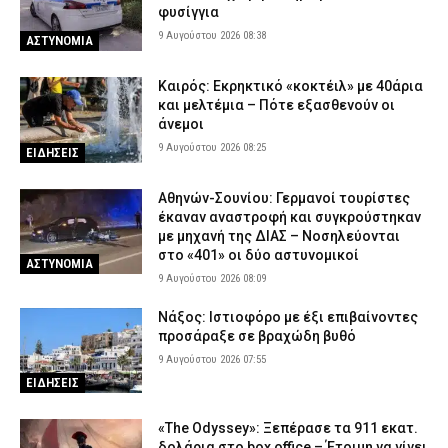
φυσίγγια
9 Αυγούστου 2026 08:38
ΑΣΤΥΝΟΜΙΑ
Καιρός: Eκρηκτικό «κοκτέιλ» με 40άρια
και μελτέμια – Πότε εξασθενούν οι
άνεμοι
9 Αυγούστου 2026 08:25
ΕΙΔΗΣΕΙΣ
Αθηνών-Σουνίου: Γερμανοί τουρίστες
έκαναν αναστροφή και συγκρούστηκαν
με μηχανή της ΔΙΑΣ – Νοσηλεύονται
στο «401» οι δύο αστυνομικοί
ΑΣΤΥΝΟΜΙΑ
9 Αυγούστου 2026 08:09
Νάξος: Ιστιοφόρο με έξι επιβαίνοντες
προσάραξε σε βραχώδη βυθό
9 Αυγούστου 2026 07:55
ΕΙΔΗΣΕΙΣ
«The Odyssey»: Ξεπέρασε τα 911 εκατ.
δολάρια στο box office – Έτοιμη να γίνει