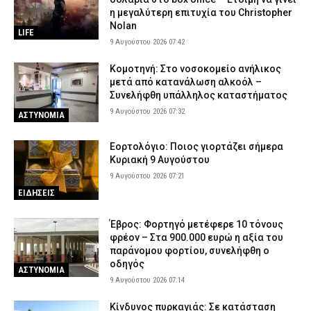
η μεγαλύτερη επιτυχία του Christopher
Nolan
LIFE
9 Αυγούστου 2026 07:42
Κομοτηνή: Στο νοσοκομείο ανήλικος
μετά από κατανάλωση αλκοόλ –
Συνελήφθη υπάλληλος καταστήματος
9 Αυγούστου 2026 07:32
ΑΣΤΥΝΟΜΙΑ
Εορτολόγιο: Ποιος γιορτάζει σήμερα
Κυριακή 9 Αυγούστου
9 Αυγούστου 2026 07:21
ΕΙΔΗΣΕΙΣ
Έβρος: Φορτηγό μετέφερε 10 τόνους
φρέον – Στα 900.000 ευρώ η αξία του
παράνομου φορτίου, συνελήφθη ο
οδηγός
ΑΣΤΥΝΟΜΙΑ
9 Αυγούστου 2026 07:14
Κίνδυνος πυρκαγιάς: Σε κατάσταση