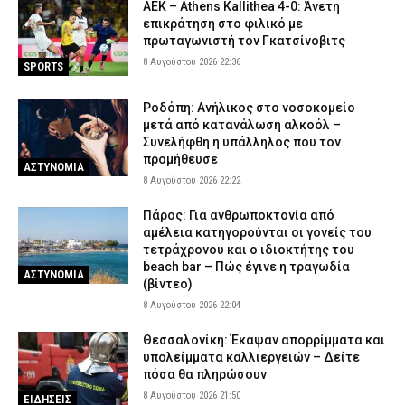
ΑΕΚ – Athens Kallithea 4-0: Άνετη
επικράτηση στο φιλικό με
πρωταγωνιστή τον Γκατσίνοβιτς
8 Αυγούστου 2026 22:36
SPORTS
Ροδόπη: Ανήλικος στο νοσοκομείο
μετά από κατανάλωση αλκοόλ –
Συνελήφθη η υπάλληλος που τον
προμήθευσε
ΑΣΤΥΝΟΜΙΑ
8 Αυγούστου 2026 22:22
Πάρος: Για ανθρωποκτονία από
αμέλεια κατηγορούνται οι γονείς του
τετράχρονου και ο ιδιοκτήτης του
beach bar – Πώς έγινε η τραγωδία
ΑΣΤΥΝΟΜΙΑ
(βίντεο)
8 Αυγούστου 2026 22:04
Θεσσαλονίκη: Έκαψαν απορρίμματα και
υπολείμματα καλλιεργειών – Δείτε
πόσα θα πληρώσουν
8 Αυγούστου 2026 21:50
ΕΙΔΗΣΕΙΣ