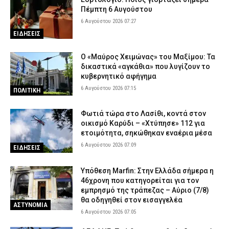
Πέμπτη 6 Αυγούστου
6 Αυγούστου 2026 07:27
ΕΙΔΗΣΕΙΣ
Ο «Μαύρος Χειμώνας» του Μαξίμου: Τα
δικαστικά «αγκάθια» που λυγίζουν το
κυβερνητικό αφήγημα
6 Αυγούστου 2026 07:15
ΠΟΛΙΤΙΚΗ
Φωτιά τώρα στο Λασίθι, κοντά στον
οικισμό Καρύδι – «Χτύπησε» 112 για
ετοιμότητα, σηκώθηκαν εναέρια μέσα
6 Αυγούστου 2026 07:09
ΕΙΔΗΣΕΙΣ
Υπόθεση Marfin: Στην Ελλάδα σήμερα η
46χρονη που κατηγορείται για τον
εμπρησμό της τράπεζας – Αύριο (7/8)
θα οδηγηθεί στον εισαγγελέα
ΑΣΤΥΝΟΜΙΑ
6 Αυγούστου 2026 07:05