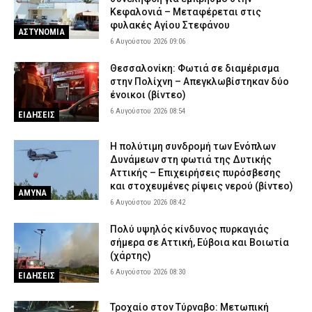
Τραγωδία στα Μάλια: Μητέρα από την Ολλανδία έχασε τη ζωή
Κεφαλονιά – Μεταφέρεται στις
της σε θαλάσσια εκδρομή – Σοκ για τα τρία παιδιά της
φυλακές Αγίου Στεφάνου
5 Αυγούστου 2026 20:08
ΕΙΔΗΣΕΙΣ
ΑΣΤΥΝΟΜΙΑ
6 Αυγούστου 2026 09:06
Θεσσαλονίκη: Προφυλακίστηκε… από το νοσοκομείο ο ένας εκ
των τριών της σπείρας των μετασχηματιστών
Θεσσαλονίκη: Φωτιά σε διαμέρισμα
στην Πολίχνη – Απεγκλωβίστηκαν δύο
5 Αυγούστου 2026 19:55
ΔΙΚΑΙΟΣΥΝΗ
ένοικοι (βίντεο)
6 Αυγούστου 2026 08:54
ΕΙΔΗΣΕΙΣ
H πολύτιμη συνδρομή των Ενόπλων
Δυνάμεων στη φωτιά της Δυτικής
Αττικής – Επιχειρήσεις πυρόσβεσης
και στοχευμένες ρίψεις νερού (βίντεο)
ΑΜΥΝΑ
6 Αυγούστου 2026 08:42
Πολύ υψηλός κίνδυνος πυρκαγιάς
σήμερα σε Αττική, Εύβοια και Βοιωτία
(χάρτης)
6 Αυγούστου 2026 08:30
ΕΙΔΗΣΕΙΣ
Τροχαίο στον Τύρναβο: Μετωπική