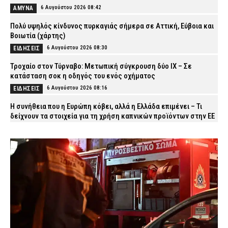
6 Αυγούστου 2026 08:42
ΑΜΥΝΑ
Πολύ υψηλός κίνδυνος πυρκαγιάς σήμερα σε Αττική, Εύβοια και
Βοιωτία (χάρτης)
6 Αυγούστου 2026 08:30
ΕΙΔΗΣΕΙΣ
Τροχαίο στον Τύρναβο: Μετωπική σύγκρουση δύο ΙΧ – Σε
κατάσταση σοκ η οδηγός του ενός οχήματος
6 Αυγούστου 2026 08:16
ΕΙΔΗΣΕΙΣ
Η συνήθεια που η Ευρώπη κόβει, αλλά η Ελλάδα επιμένει – Τι
δείχνουν τα στοιχεία για τη χρήση καπνικών προϊόντων στην ΕΕ
6 Αυγούστου 2026 08:03
VITAL
ΔΥΠΑ: Άνοιξαν οι αιτήσεις για 8.000 νέες επιδοτούμενες θέσεις
εργασίας για ανέργους άνω των 55 ετών
6 Αυγούστου 2026 07:50
CAPITAL
Κυψέλη: Απολογείται ο 26χρονος για τη δολοφονία της
38χρονης Βρετανίδας – Επιμένει ότι είναι αθώος
6 Αυγούστου 2026 07:40
ΔΙΚΑΙΟΣΥΝΗ
Εορτολόγιο: Ποιος γιορτάζει σήμερα Πέμπτη 6 Αυγούστου