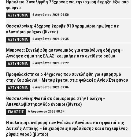
Ηράκλειο: Συνελήφθη 73χρονος για την ισχυρή έκρηξη έξω από
φούρνο
6 Αυγούστου 2026 09:50
ΑΣΤΥΝΟΜΙΑ
Θεσσαλονίκη: 46χρονη έκρυβε 910 γραμμάρια ηρωίνης σε
πλυντήριο ρούχων (βίντεο)
6 Αυγούστου 2026 09:35
ΑΣΤΥΝΟΜΙΑ
Μύκονος: Συνελήφθη αστυνομικός για επικίνδυνη οδήγηση –
Αγνόησε σήμα της ΕΛ.ΑΣ. και μπήκε στο αντίθετο ρεύμα
6 Αυγούστου 2026 09:22
ΑΣΤΥΝΟΜΙΑ
Προφυλακίστηκε ο 44χρονος που συνελήφθη για εμπρησμό
στην Κεφαλονιά – Μεταφέρεται στις φυλακές Αγίου Στεφάνου
6 Αυγούστου 2026 09:06
ΑΣΤΥΝΟΜΙΑ
Θεσσαλονίκη: Φωτιά σε διαμέρισμα στην Πολίχνη –
Απεγκλωβίστηκαν δύο ένοικοι (βίντεο)
6 Αυγούστου 2026 08:54
ΕΙΔΗΣΕΙΣ
H πολύτιμη συνδρομή των Ενόπλων Δυνάμεων στη φωτιά της
Δυτικής Αττικής – Επιχειρήσεις πυρόσβεσης και στοχευμένες
ρίψεις νερού (βίντεο)