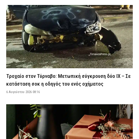
Σαμοθράκη: Συνελήφθη 27χρονος Βούλγαρος – Εντοπίστηκαν
κάνναβη και ψυχοτρόπα μανιτάρια στην κατοχή του (εικόνα)
5 Αυγούστου 2026 23:43
ΑΣΤΥΝΟΜΙΑ
Ρέθυμνο: Φωτιά που ξεκίνησε από σταθμευμένο όχημα
κατέστρεψε τρία αυτοκίνητα – Εξετάζεται βραχυκύκλωμα
5 Αυγούστου 2026 23:29
ΕΙΔΗΣΕΙΣ
Σύμη: Σε Γερμανό τουρίστα που είχε χαθεί με άλλους επτά
ανήκει η σορός που εντοπίστηκε
5 Αυγούστου 2026 23:14
ΕΙΔΗΣΕΙΣ
Τροχαίο στον Τύρναβο: Μετωπική σύγκρουση δύο ΙΧ – Σε
Βόλος: Φωτιά ξέσπασε στα Αϊβαλιώτικα – Ισχυρές
κατάσταση σοκ η οδηγός του ενός οχήματος
πυροσβεστικές δυνάμεις επιχειρούν στο σημείο
6 Αυγούστου 2026 08:16
5 Αυγούστου 2026 23:00
ΕΙΔΗΣΕΙΣ
Σοκαριστικό βίντεο από την Ταϊλάνδη: Κεραυνός σκότωσε
24χρονο ποδοσφαιριστή κατά τη διάρκεια αγώνα
5 Αυγούστου 2026 22:53
ΔΙΕΘΝΗ
Ψάθα: Αυτός είναι ο Έλληνας χειριστής που σκοτώθηκε από τη
σύγκρουση ελικοπτέρων – Μια ημέρα πριν επιχειρούσε στον