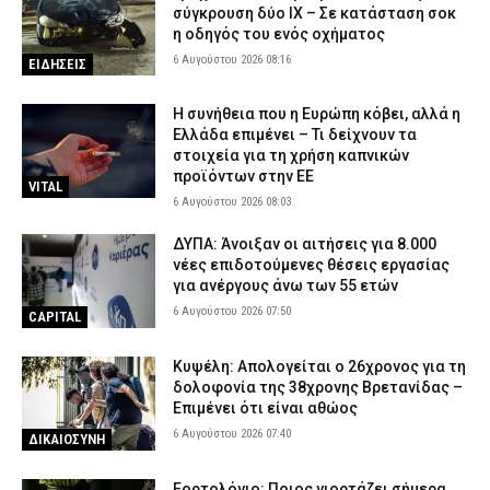
σύγκρουση δύο ΙΧ – Σε κατάσταση σοκ
η οδηγός του ενός οχήματος
6 Αυγούστου 2026 08:16
ΕΙΔΗΣΕΙΣ
Η συνήθεια που η Ευρώπη κόβει, αλλά η
Ελλάδα επιμένει – Τι δείχνουν τα
στοιχεία για τη χρήση καπνικών
προϊόντων στην ΕΕ
VITAL
6 Αυγούστου 2026 08:03
ΔΥΠΑ: Άνοιξαν οι αιτήσεις για 8.000
νέες επιδοτούμενες θέσεις εργασίας
για ανέργους άνω των 55 ετών
6 Αυγούστου 2026 07:50
CAPITAL
Κυψέλη: Απολογείται ο 26χρονος για τη
δολοφονία της 38χρονης Βρετανίδας –
Επιμένει ότι είναι αθώος
6 Αυγούστου 2026 07:40
ΔΙΚΑΙΟΣΥΝΗ
Εορτολόγιο: Ποιος γιορτάζει σήμερα