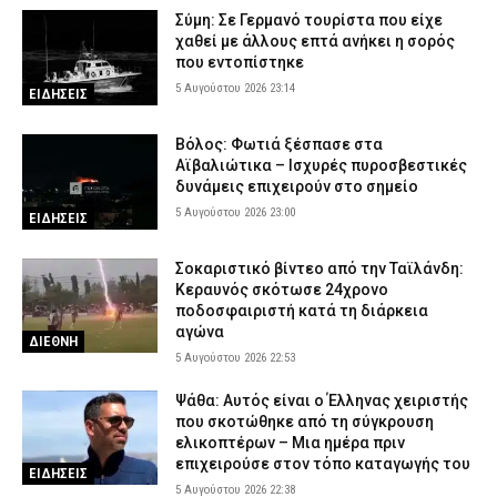
Σύμη: Σε Γερμανό τουρίστα που είχε
χαθεί με άλλους επτά ανήκει η σορός
που εντοπίστηκε
5 Αυγούστου 2026 23:14
ΕΙΔΗΣΕΙΣ
Βόλος: Φωτιά ξέσπασε στα
Αϊβαλιώτικα – Ισχυρές πυροσβεστικές
δυνάμεις επιχειρούν στο σημείο
5 Αυγούστου 2026 23:00
ΕΙΔΗΣΕΙΣ
Σοκαριστικό βίντεο από την Ταϊλάνδη:
Κεραυνός σκότωσε 24χρονο
ποδοσφαιριστή κατά τη διάρκεια
αγώνα
ΔΙΕΘΝΗ
5 Αυγούστου 2026 22:53
Ψάθα: Αυτός είναι ο Έλληνας χειριστής
που σκοτώθηκε από τη σύγκρουση
ελικοπτέρων – Μια ημέρα πριν
επιχειρούσε στον τόπο καταγωγής του
ΕΙΔΗΣΕΙΣ
5 Αυγούστου 2026 22:38