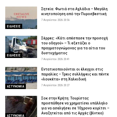
Σητεία: Φωτιά στα Αχλάδια – Μεγάλη
κινητοποίηση από την Πυροσβεστική
7 Αυγούστου 2026 20:56
ΕΙΔΗΣΕΙΣ
Σέρρες: «Κάτι απέσπασε την προσοχή
του οδηγού» – Τι εξετάζει ο
πραγματογνώμονας για τα αίτια του
δυστυχήματος
ΕΙΔΗΣΕΙΣ
7 Αυγούστου 2026 20:41
Εντατικοποιούνται οι έλεγχοι στις
παραλίες – Τρεις συλλήψεις και πέντε
«λουκέτα» στη Χαλκιδική
7 Αυγούστου 2026 20:27
ΑΣΤΥΝΟΜΙΑ
Σοκ στην Κρήτη: Τουρίστας
προσπάθησε να χρηματίσει υπάλληλο
για να ασελγήσει σε 10χρονο κορίτσι –
Αναζητείται από τις Αρχές (βίντεο)
ΑΣΤΥΝΟΜΙΑ