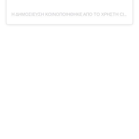
Η ΔΗΜΟΣΊΕΥΣΗ ΚΟΙΝΟΠΟΙΉΘΗΚΕ ΑΠΌ ΤΟ ΧΡΉΣΤΗ CITIZENS.AL (@CITIZENS.AL)