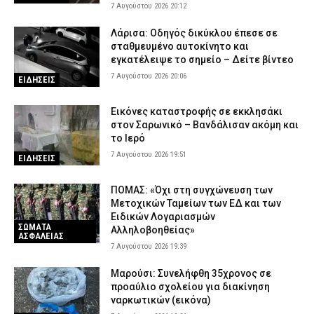
7 Αυγούστου 2026 20:12
Λάρισα: Οδηγός δικύκλου έπεσε σε
σταθμευμένο αυτοκίνητο και
εγκατέλειψε το σημείο – Δείτε βίντεο
7 Αυγούστου 2026 20:06
ΕΙΔΗΣΕΙΣ
Εικόνες καταστροφής σε εκκλησάκι
στον Σαρωνικό – Βανδάλισαν ακόμη και
το Ιερό
7 Αυγούστου 2026 19:51
ΕΙΔΗΣΕΙΣ
ΠΟΜΑΣ: «Όχι στη συγχώνευση των
Μετοχικών Ταμείων των ΕΔ και των
Ειδικών Λογαριασμών
ΣΩΜΑΤΑ
Αλληλοβοηθείας»
ΑΣΦΑΛΕΙΑΣ
7 Αυγούστου 2026 19:39
Μαρούσι: Συνελήφθη 35χρονος σε
προαύλιο σχολείου για διακίνηση
ναρκωτικών (εικόνα)