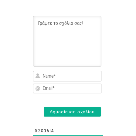
Name*
Email*
0
ΣΧΌΛΙΑ