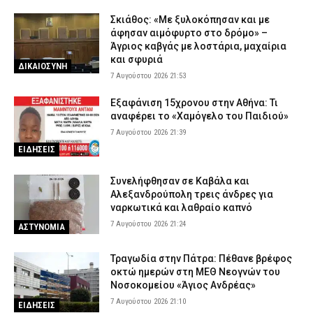
Σκιάθος: «Με ξυλοκόπησαν και με
άφησαν αιμόφυρτο στο δρόμο» –
Άγριος καβγάς με λοστάρια, μαχαίρια
και σφυριά
ΔΙΚΑΙΟΣΥΝΗ
7 Αυγούστου 2026 21:53
Εξαφάνιση 15χρονου στην Αθήνα: Τι
αναφέρει το «Χαμόγελο του Παιδιού»
7 Αυγούστου 2026 21:39
ΕΙΔΗΣΕΙΣ
Συνελήφθησαν σε Καβάλα και
Αλεξανδρούπολη τρεις άνδρες για
ναρκωτικά και λαθραίο καπνό
7 Αυγούστου 2026 21:24
ΑΣΤΥΝΟΜΙΑ
Τραγωδία στην Πάτρα: Πέθανε βρέφος
οκτώ ημερών στη ΜΕΘ Νεογνών του
Νοσοκομείου «Άγιος Ανδρέας»
7 Αυγούστου 2026 21:10
ΕΙΔΗΣΕΙΣ