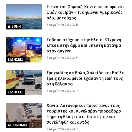
ΑΣΤΥΝΟΜΙΑ
Στενά του Ορμούζ: Κοντά σε συμφωνία
Θεσσαλονίκη: Μεγάλη κινητοποίηση για φωτιά στο Μονοπήγαδο
Ομάν και Ιράν – Τι δηλώνει Αμερικανός
– Επιχειρούν ισχυρές επίγειες και εναέριες δυνάμεις
αξιωματούχος
7 Αυγούστου 2026 17:00
ΕΙΔΗΣΕΙΣ
7 Αυγούστου 2026 23:48
ΔΙΕΘΝΗ
Γρεβενά: Ο Σύλλογος Αλληλεγγύης και Εθελοντισμού «Ελπίδα»
προχώρησε σε δωρεά ειδών ιματισμού στο Αστυνομικό Τμήμα
Σοβαρό ατύχημα στην Ηλεία: 31χρονη
έπεσε στην άμμο και υπέστη κάταγμα
7 Αυγούστου 2026 16:48
ΣΩΜΑΤΑ ΑΣΦΑΛΕΙΑΣ
στον αυχένα
Κορινθία: Μήνυμα του 112 για φωτιά στο Στεφάνι –
7 Αυγούστου 2026 23:34
ΕΙΔΗΣΕΙΣ
«Παραμείνετε σε ετοιμότητα»
7 Αυγούστου 2026 16:35
ΕΙΔΗΣΕΙΣ
Τραγωδίες σε Βόλο, Χαλκίδα και Βούλα:
Τρεις ηλικιωμένοι έχασαν τη ζωή τους
Πιερία: Συνελήφθησαν δύο άνδρες που διέρρηξαν ΙΧ και άρπαξαν
στη θάλασσα
αντικείμενα αξίας άνω των 19.000 ευρώ
7 Αυγούστου 2026 23:19
ΕΙΔΗΣΕΙΣ
7 Αυγούστου 2026 16:23
ΑΣΤΥΝΟΜΙΑ
Χανιά: Αστυνομικοί παρίσταναν τους
τουρίστες και συνέλαβαν παρκαδόρο –
Πήρε τη θέση του ο ιδιοκτήτης και
συνελήφθη και αυτός
ΑΣΤΥΝΟΜΙΑ
7 Αυγούστου 2026 23:05