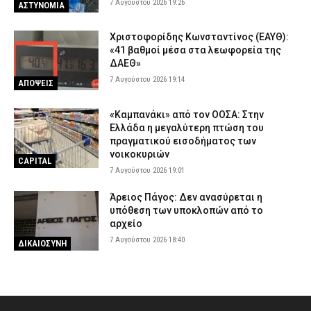
7 Αυγούστου 2026 19:26
ΑΣΤΥΝΟΜΙΑ
Χριστοφορίδης Κωνσταντίνος (ΕΑΥΘ):
«41 βαθμοί μέσα στα λεωφορεία της
ΔΑΕΘ»
7 Αυγούστου 2026 19:14
ΑΠΟΨΕΙΣ
«Καμπανάκι» από τον ΟΟΣΑ: Στην
Ελλάδα η μεγαλύτερη πτώση του
πραγματικού εισοδήματος των
νοικοκυριών
CAPITAL
7 Αυγούστου 2026 19:01
Άρειος Πάγος: Δεν ανασύρεται η
υπόθεση των υποκλοπών από το
αρχείο
7 Αυγούστου 2026 18:40
ΔΙΚΑΙΟΣΥΝΗ