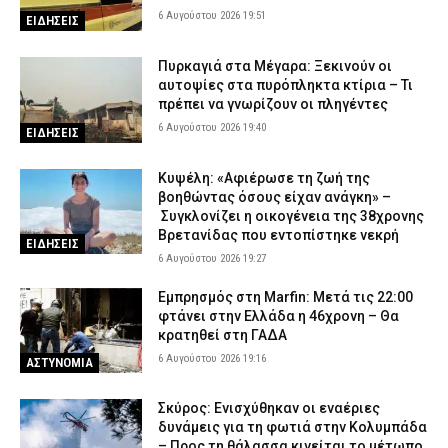
6 Αυγούστου 2026 19:51
ΕΙΔΗΣΕΙΣ
Πυρκαγιά στα Μέγαρα: Ξεκινούν οι
αυτοψίες στα πυρόπληκτα κτίρια – Τι
πρέπει να γνωρίζουν οι πληγέντες
6 Αυγούστου 2026 19:40
ΕΙΔΗΣΕΙΣ
Κυψέλη: «Αφιέρωσε τη ζωή της
βοηθώντας όσους είχαν ανάγκη» –
Συγκλονίζει η οικογένεια της 38χρονης
Βρετανίδας που εντοπίστηκε νεκρή
ΕΙΔΗΣΕΙΣ
6 Αυγούστου 2026 19:27
Εμπρησμός στη Marfin: Μετά τις 22:00
φτάνει στην Ελλάδα η 46χρονη – Θα
κρατηθεί στη ΓΑΔΑ
6 Αυγούστου 2026 19:16
ΑΣΤΥΝΟΜΙΑ
Σκύρος: Ενισχύθηκαν οι εναέριες
δυνάμεις για τη φωτιά στην Κολυμπάδα
– Προς τη θάλασσα κινείται το μέτωπο