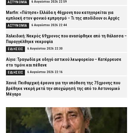
6 Αυγούστου 2026 22:59
ΑΣΤΥΝΟΜΙΑ
Marfin: «Πάτησε» Ελλάδα η 46χρονη που κατηγορείται για
εμπλοκή στον φονικό εμπρησμό – Τι της αποδίδουν οι Αρχές
6 Αυγούστου 2026 22:44
ΑΣΤΥΝΟΜΙΑ
Χαλκιδική: Νεκρός 69χρονος που ανασύρθηκε από τη θάλασσα –
Παραγγέλθηκε νεκροψία
6 Αυγούστου 2026 22:30
ΕΙΔΗΣΕΙΣ
Αίγιο: Τραγωδία με οδηγό αστικού λεωφορείου – Κατέρρευσε
στο τιμόνι και πέθανε
6 Αυγούστου 2026 22:16
ΕΙΔΗΣΕΙΣ
Χανιά: Πειθαρχική έρευνα για την υπόθεση της 75χρονης που
βρέθηκε νεκρή μετά την αποχώρησή της από το Αστυνομικό
Μέγαρο
6 Αυγούστου 2026 22:01
ΑΣΤΥΝΟΜΙΑ
Εύβοια: Νεκρός ο 35χρονος που πάλευε για τη ζωή του μετά το
τροχαίο με αγριογούρουνο
6 Αυγούστου 2026 21:47
ΕΙΔΗΣΕΙΣ