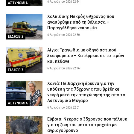
6 Αυγούστου 2026 22:44
ΑΣΤΥΝΟΜΙΑ
Χαλκιδική: Νεκρός 69χρονος που
ανασύρθηκε από τη θάλασσα –
Παραγγέλθηκε νεκροψία
6 Αυγούστου 2026 22:30
ΕΙΔΗΣΕΙΣ
Αίγιο: Τραγωδία με οδηγό αστικού
λεωφορείου – Κατέρρευσε στο τιμόνι
και πέθανε
6 Αυγούστου 2026 22:16
ΕΙΔΗΣΕΙΣ
Χανιά: Πειθαρχική έρευνα για την
υπόθεση της 75χρονης που βρέθηκε
νεκρή μετά την αποχώρησή της από το
Αστυνομικό Μέγαρο
ΑΣΤΥΝΟΜΙΑ
6 Αυγούστου 2026 22:01
Εύβοια: Νεκρός ο 35χρονος που πάλευε
για τη ζωή του μετά το τροχαίο με
αγριογούρουνο