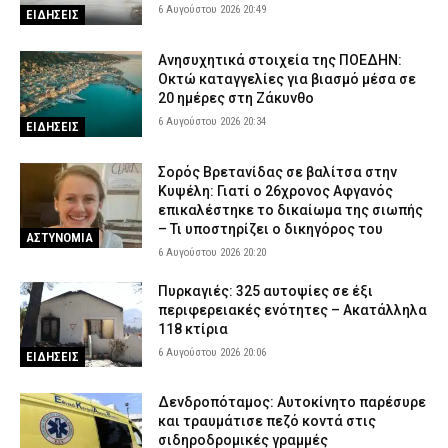
6 Αυγούστου 2026 20:49
ΕΙΔΗΣΕΙΣ
Ανησυχητικά στοιχεία της ΠΟΕΔΗΝ:
Οκτώ καταγγελίες για βιασμό μέσα σε
20 ημέρες στη Ζάκυνθο
6 Αυγούστου 2026 20:34
ΕΙΔΗΣΕΙΣ
Σορός Βρετανίδας σε βαλίτσα στην
Κυψέλη: Γιατί ο 26χρονος Αφγανός
επικαλέστηκε το δικαίωμα της σιωπής
– Τι υποστηρίζει ο δικηγόρος του
ΑΣΤΥΝΟΜΙΑ
6 Αυγούστου 2026 20:20
Πυρκαγιές: 325 αυτοψίες σε έξι
περιφερειακές ενότητες – Ακατάλληλα
118 κτίρια
6 Αυγούστου 2026 20:06
ΕΙΔΗΣΕΙΣ
Δενδροπόταμος: Αυτοκίνητο παρέσυρε
και τραυμάτισε πεζό κοντά στις
σιδηροδρομικές γραμμές