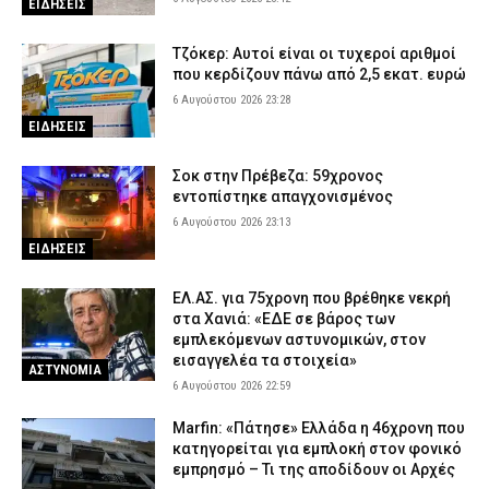
ΕΙΔΗΣΕΙΣ
Σαμοθράκη: Επιχείρηση διάσωσης 15χρονης που τραυματίστηκε
στο κεφάλι στη Γριά Βάθρα
Τζόκερ: Αυτοί είναι οι τυχεροί αριθμοί
6 Αυγούστου 2026 17:02
ΕΙΔΗΣΕΙΣ
που κερδίζουν πάνω από 2,5 εκατ. ευρώ
Χαλκιδική: Πυροσβέστες έσβησαν μέσα σε 15 λεπτά φωτιά στο
6 Αυγούστου 2026 23:28
Πόρτο Καρράς
ΕΙΔΗΣΕΙΣ
6 Αυγούστου 2026 16:50
ΕΙΔΗΣΕΙΣ
Σοκ στην Πρέβεζα: 59χρονος
Meteo: Πότε αρχίζει η περίοδος των δασικών πυρκαγιών στην
εντοπίστηκε απαγχονισμένος
Ελλάδα – Οι έξι πιο επικίνδυνες εβδομάδες του έτους
6 Αυγούστου 2026 23:13
6 Αυγούστου 2026 16:37
ΕΙΔΗΣΕΙΣ
ΕΙΔΗΣΕΙΣ
ΕΛ.ΑΣ. για 75χρονη που βρέθηκε νεκρή
στα Χανιά: «ΕΔΕ σε βάρος των
εμπλεκόμενων αστυνομικών, στον
εισαγγελέα τα στοιχεία»
ΑΣΤΥΝΟΜΙΑ
6 Αυγούστου 2026 22:59
Marfin: «Πάτησε» Ελλάδα η 46χρονη που
κατηγορείται για εμπλοκή στον φονικό
εμπρησμό – Τι της αποδίδουν οι Αρχές