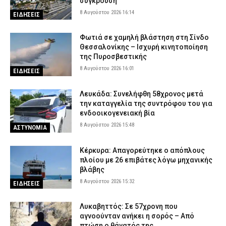
σύγκρουση
8 Αυγούστου 2026 16:14
ΕΙΔΗΣΕΙΣ
Φωτιά σε χαμηλή βλάστηση στη Σίνδο
Θεσσαλονίκης – Ισχυρή κινητοποίηση
της Πυροσβεστικής
8 Αυγούστου 2026 16:01
ΕΙΔΗΣΕΙΣ
Λευκάδα: Συνελήφθη 58χρονος μετά
την καταγγελία της συντρόφου του για
ενδοοικογενειακή βία
8 Αυγούστου 2026 15:48
ΑΣΤΥΝΟΜΙΑ
Κέρκυρα: Απαγορεύτηκε ο απόπλους
πλοίου με 26 επιβάτες λόγω μηχανικής
βλάβης
8 Αυγούστου 2026 15:32
ΕΙΔΗΣΕΙΣ
Λυκαβηττός: Σε 57χρονη που
αγνοούνταν ανήκει η σορός – Από
πτώση ο θάνατός της