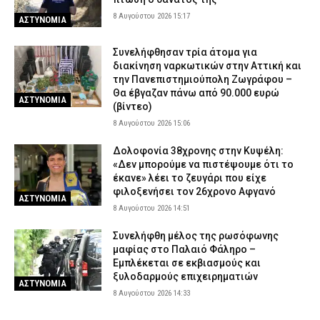
8 Αυγούστου 2026 15:17
ΑΣΤΥΝΟΜΙΑ
Συνελήφθησαν τρία άτομα για
διακίνηση ναρκωτικών στην Αττική και
την Πανεπιστημιούπολη Ζωγράφου –
Θα έβγαζαν πάνω από 90.000 ευρώ
ΑΣΤΥΝΟΜΙΑ
(βίντεο)
8 Αυγούστου 2026 15:06
Δολοφονία 38χρονης στην Κυψέλη:
«Δεν μπορούμε να πιστέψουμε ότι το
έκανε» λέει το ζευγάρι που είχε
φιλοξενήσει τον 26χρονο Αφγανό
ΑΣΤΥΝΟΜΙΑ
8 Αυγούστου 2026 14:51
Συνελήφθη μέλος της ρωσόφωνης
μαφίας στο Παλαιό Φάληρο –
Εμπλέκεται σε εκβιασμούς και
ξυλοδαρμούς επιχειρηματιών
ΑΣΤΥΝΟΜΙΑ
8 Αυγούστου 2026 14:33