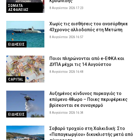
Κρυωνίδης
ΣΩΜΑΤΑ
8 Αυγούστου 2026 17:23
ΑΣΦΑΛΕΙΑΣ
Χωρίς τις αισθήσεις του ανασύρθηκε
43χρονος αλλοδαπός στη Μετώπη
8 Αυγούστου 2026 16:57
ΕΙΔΗΣΕΙΣ
Ποιοι πληρώνονται από e-ΕΦΚΑ και
ΔΥΠΑ μέχρι τις 14 Αυγούστου
8 Αυγούστου 2026 16:48
CAPITAL
Αυξημένος κίνδυνος πυρκαγιάς το
επόμενο 48ωρο – Ποιες περιφέρειες
βρίσκονται σε συναγερμό
8 Αυγούστου 2026 16:34
ΕΙΔΗΣΕΙΣ
Σοβαρό τροχαίο στη Χαλκιδική: Στο
«Παπαγεωργίου» δικυκλιστής μετά από