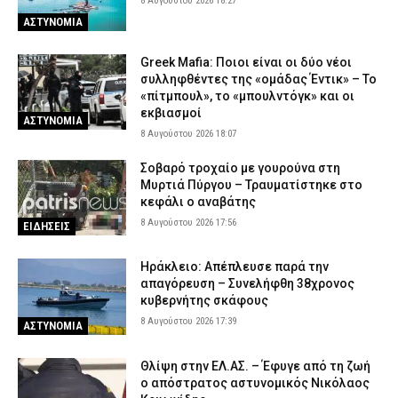
8 Αυγούστου 2026 18:27
ΑΣΤΥΝΟΜΙΑ
Greek Mafia: Ποιοι είναι οι δύο νέοι
συλληφθέντες της «ομάδας Έντικ» – Το
«πίτμπουλ», το «μπουλντόγκ» και οι
εκβιασμοί
ΑΣΤΥΝΟΜΙΑ
8 Αυγούστου 2026 18:07
Σοβαρό τροχαίο με γουρούνα στη
Μυρτιά Πύργου – Τραυματίστηκε στο
κεφάλι ο αναβάτης
8 Αυγούστου 2026 17:56
ΕΙΔΗΣΕΙΣ
Ηράκλειο: Απέπλευσε παρά την
απαγόρευση – Συνελήφθη 38χρονος
κυβερνήτης σκάφους
8 Αυγούστου 2026 17:39
ΑΣΤΥΝΟΜΙΑ
Θλίψη στην ΕΛ.ΑΣ. – Έφυγε από τη ζωή
ο απόστρατος αστυνομικός Νικόλαος