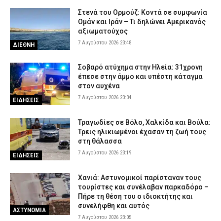
Γρεβενά: Ο Σύλλογος Αλληλεγγύης και Εθελοντισμού «Ελπίδα»
Στενά του Ορμούζ: Κοντά σε συμφωνία
προχώρησε σε δωρεά ειδών ιματισμού στο Αστυνομικό Τμήμα
Ομάν και Ιράν – Τι δηλώνει Αμερικανός
αξιωματούχος
7 Αυγούστου 2026 16:48
ΣΩΜΑΤΑ ΑΣΦΑΛΕΙΑΣ
7 Αυγούστου 2026 23:48
ΔΙΕΘΝΗ
Σοβαρό ατύχημα στην Ηλεία: 31χρονη
έπεσε στην άμμο και υπέστη κάταγμα
στον αυχένα
7 Αυγούστου 2026 23:34
ΕΙΔΗΣΕΙΣ
Τραγωδίες σε Βόλο, Χαλκίδα και Βούλα:
Τρεις ηλικιωμένοι έχασαν τη ζωή τους
στη θάλασσα
7 Αυγούστου 2026 23:19
ΕΙΔΗΣΕΙΣ
Χανιά: Αστυνομικοί παρίσταναν τους
τουρίστες και συνέλαβαν παρκαδόρο –
Πήρε τη θέση του ο ιδιοκτήτης και
συνελήφθη και αυτός
ΑΣΤΥΝΟΜΙΑ
7 Αυγούστου 2026 23:05