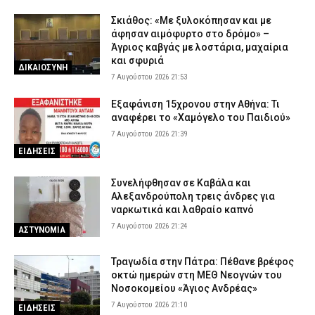
Σκιάθος: «Με ξυλοκόπησαν και με
άφησαν αιμόφυρτο στο δρόμο» –
Άγριος καβγάς με λοστάρια, μαχαίρια
και σφυριά
ΔΙΚΑΙΟΣΥΝΗ
7 Αυγούστου 2026 21:53
Εξαφάνιση 15χρονου στην Αθήνα: Τι
αναφέρει το «Χαμόγελο του Παιδιού»
7 Αυγούστου 2026 21:39
ΕΙΔΗΣΕΙΣ
Συνελήφθησαν σε Καβάλα και
Αλεξανδρούπολη τρεις άνδρες για
ναρκωτικά και λαθραίο καπνό
7 Αυγούστου 2026 21:24
ΑΣΤΥΝΟΜΙΑ
Τραγωδία στην Πάτρα: Πέθανε βρέφος
οκτώ ημερών στη ΜΕΘ Νεογνών του
Νοσοκομείου «Άγιος Ανδρέας»
7 Αυγούστου 2026 21:10
ΕΙΔΗΣΕΙΣ