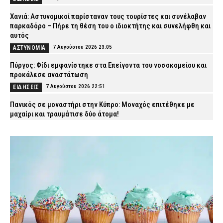
Χανιά: Αστυνομικοί παρίσταναν τους τουρίστες και συνέλαβαν
παρκαδόρο – Πήρε τη θέση του ο ιδιοκτήτης και συνελήφθη και
αυτός
7 Αυγούστου 2026 23:05
ΑΣΤΥΝΟΜΙΑ
Πύργος: Φίδι εμφανίστηκε στα Επείγοντα του νοσοκομείου και
προκάλεσε αναστάτωση
7 Αυγούστου 2026 22:51
ΕΙΔΗΣΕΙΣ
Πανικός σε μοναστήρι στην Κύπρο: Μοναχός επιτέθηκε με
μαχαίρι και τραυμάτισε δύο άτομα!
7 Αυγούστου 2026 22:36
ΔΙΕΘΝΗ
Παλαιό Φάληρο: Φωτιά σε κατάστημα με ναυτιλιακά είδη –
Εκκενώνεται προληπτικά πολυκατοικία
7 Αυγούστου 2026 22:22
ΕΙΔΗΣΕΙΣ
Νέα Αγχίαλος: Σάτυρος αυνανιζόταν κοιτώντας την 13χρονη
γειτόνισσά του – Καταδικάστηκε σε φυλάκιση
7 Αυγούστου 2026 22:07
ΔΙΚΑΙΟΣΥΝΗ
Σκιάθος: «Με ξυλοκόπησαν και με άφησαν αιμόφυρτο στο