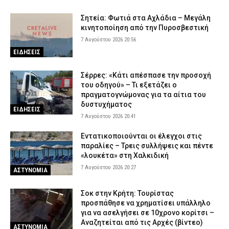
Σητεία: Φωτιά στα Αχλάδια – Μεγάλη
κινητοποίηση από την Πυροσβεστική
7 Αυγούστου 2026 20:56
ΕΙΔΗΣΕΙΣ
Σέρρες: «Κάτι απέσπασε την προσοχή
του οδηγού» – Τι εξετάζει ο
πραγματογνώμονας για τα αίτια του
δυστυχήματος
ΕΙΔΗΣΕΙΣ
7 Αυγούστου 2026 20:41
Εντατικοποιούνται οι έλεγχοι στις
παραλίες – Τρεις συλλήψεις και πέντε
«λουκέτα» στη Χαλκιδική
7 Αυγούστου 2026 20:27
ΑΣΤΥΝΟΜΙΑ
Σοκ στην Κρήτη: Τουρίστας
προσπάθησε να χρηματίσει υπάλληλο
για να ασελγήσει σε 10χρονο κορίτσι –
Αναζητείται από τις Αρχές (βίντεο)
ΑΣΤΥΝΟΜΙΑ