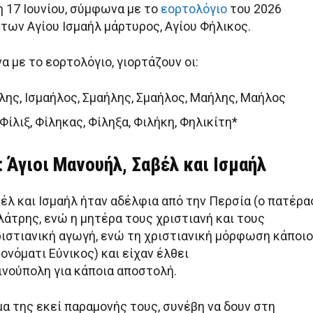
η 17 Ιουνίου, σύμφωνα με το
εορτολόγιο
του 2026
 των Αγίου Ισμαήλ μάρτυρος, Αγίου Φήλικος.
 με το εορτολόγιο, γιορτάζουν οι:
ήλης, Ισμαήλος, Σμαήλης, Σμαήλος, Μαήλης, Μαήλος
 Φίλιξ, Φίληκας, Φίληξα, Φιλήκη, Φηλικίτη*
 Άγιοι Μανουήλ, Σαβέλ και Ισμαήλ
έλ και Ισμαήλ ήταν αδέλφια από την Περσία (ο πατέρα
λάτρης, ενώ η μητέρα τους χριστιανή και τους
ιστιανική αγωγή, ενώ τη χριστιανική μόρφωση κάποι
ονόματι Εύνικος) και είχαν έλθει
νούπολη για κάποια αποστολή.
α της εκεί παραμονής τους, συνέβη να δουν στη