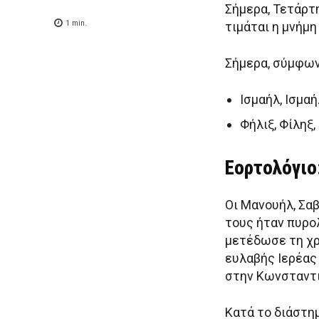
Σήμερα, Τετάρτ
1
min.
τιμάται η μνήμη
Σήμερα, σύμφωνα
Ισμαήλ, Ισμα
Φήλιξ, Φίληξ,
Εορτολόγιο:
Οι Μανουήλ, Σαβ
τους ήταν πυρο
μετέδωσε τη χρ
ευλαβής Ιερέας 
στην Κωνσταντι
Κατά το διάστημ