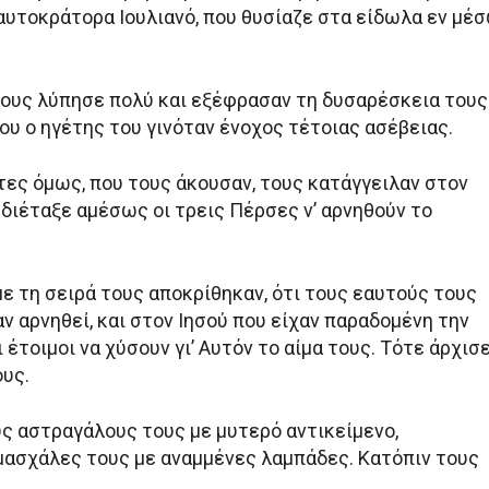
αυτοκράτορα Ιουλιανό, που θυσίαζε στα είδωλα εν μέ
τους λύπησε πολύ και εξέφρασαν τη δυσαρέσκεια τους
που ο ηγέτης του γινόταν ένοχος τέτοιας ασέβειας.
τες όμως, που τους άκουσαν, τους κατάγγειλαν στον
 διέταξε αμέσως οι τρεις Πέρσες ν’ αρνηθούν το
με τη σειρά τους αποκρίθηκαν, ότι τους εαυτούς τους
ν αρνηθεί, και στον Ιησού που είχαν παραδομένη την
ι έτοιμοι να χύσουν γι’ Αυτόν το αίμα τους. Τότε άρχισ
ους.
ς αστραγάλους τους με μυτερό αντικείμενο,
 μασχάλες τους με αναμμένες λαμπάδες. Κατόπιν τους