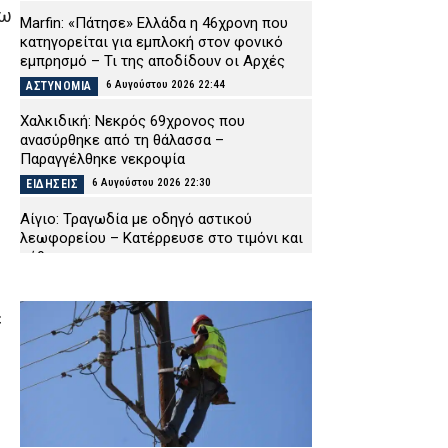
σω
Marfin: «Πάτησε» Ελλάδα η 46χρονη που
κατηγορείται για εμπλοκή στον φονικό
εμπρησμό – Τι της αποδίδουν οι Αρχές
6 Αυγούστου 2026 22:44
ΑΣΤΥΝΟΜΙΑ
Χαλκιδική: Νεκρός 69χρονος που
ανασύρθηκε από τη θάλασσα –
Παραγγέλθηκε νεκροψία
6 Αυγούστου 2026 22:30
ΕΙΔΗΣΕΙΣ
Αίγιο: Τραγωδία με οδηγό αστικού
λεωφορείου – Κατέρρευσε στο τιμόνι και
πέθανε
6 Αυγούστου 2026 22:16
ΕΙΔΗΣΕΙΣ
Χανιά: Πειθαρχική έρευνα για την υπόθεση
ε
της 75χρονης που βρέθηκε νεκρή μετά την
αποχώρησή της από το Αστυνομικό
Μέγαρο
6 Αυγούστου 2026 22:01
ΑΣΤΥΝΟΜΙΑ
Εύβοια: Νεκρός ο 35χρονος που πάλευε