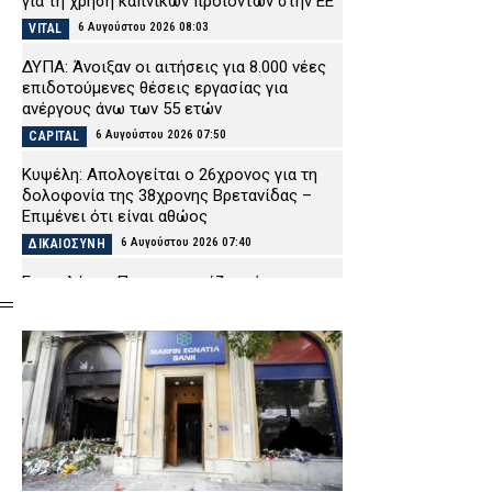
για τη χρήση καπνικών προϊόντων στην ΕΕ
6 Αυγούστου 2026 08:03
VITAL
ΔΥΠΑ: Άνοιξαν οι αιτήσεις για 8.000 νέες
επιδοτούμενες θέσεις εργασίας για
ανέργους άνω των 55 ετών
6 Αυγούστου 2026 07:50
CAPITAL
Κυψέλη: Απολογείται ο 26χρονος για τη
δολοφονία της 38χρονης Βρετανίδας –
Επιμένει ότι είναι αθώος
6 Αυγούστου 2026 07:40
ΔΙΚΑΙΟΣΥΝΗ
Εορτολόγιο: Ποιος γιορτάζει σήμερα
Πέμπτη 6 Αυγούστου
6 Αυγούστου 2026 07:27
ΕΙΔΗΣΕΙΣ
Ο «Μαύρος Χειμώνας» του Μαξίμου: Τα
δικαστικά «αγκάθια» που λυγίζουν το
κυβερνητικό αφήγημα
6 Αυγούστου 2026 07:15
ΠΟΛΙΤΙΚΗ
Φωτιά τώρα στο Λασίθι, κοντά στον