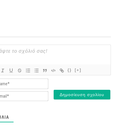
{}
[+]
Name*
Email*
ΌΛΙΑ