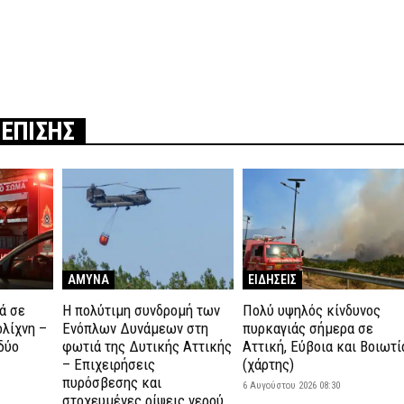
 ΕΠΙΣΗΣ
ΑΜΥΝΑ
ΕΙΔΗΣΕΙΣ
ά σε
H πολύτιμη συνδρομή των
Πολύ υψηλός κίνδυνος
ολίχνη –
Ενόπλων Δυνάμεων στη
πυρκαγιάς σήμερα σε
δύο
φωτιά της Δυτικής Αττικής
Αττική, Εύβοια και Βοιωτί
– Επιχειρήσεις
(χάρτης)
πυρόσβεσης και
6 Αυγούστου 2026 08:30
στοχευμένες ρίψεις νερού