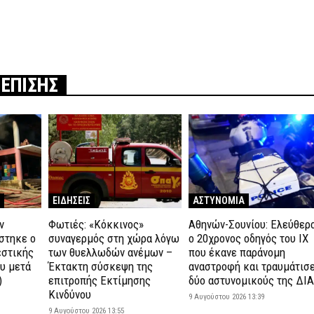
 ΕΠΙΣΗΣ
ΕΙΔΗΣΕΙΣ
ΑΣΤΥΝΟΜΙΑ
ν
Φωτιές: «Κόκκινος»
Αθηνών-Σουνίου: Ελεύθερ
στηκε o
συναγερμός στη χώρα λόγω
ο 20χρονος οδηγός του ΙΧ
εστικής
των θυελλωδών ανέμων –
που έκανε παράνομη
υ μετά
Έκτακτη σύσκεψη της
αναστροφή και τραυμάτισ
)
επιτροπής Εκτίμησης
δύο αστυνομικούς της ΔΙ
Κινδύνου
9 Αυγούστου 2026 13:39
9 Αυγούστου 2026 13:55