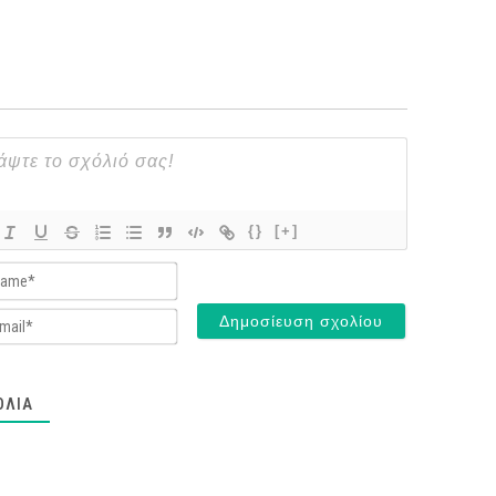
{}
[+]
Name*
Email*
ΌΛΙΑ