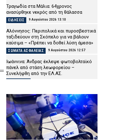
Τραγωδία στα Μάλια: 64χρονος
ανασύρθηκε νεκρός από τη θάλασσα
9 Αυγούστου 2026 13:10
ΕΙΔΗΣΕΙΣ
Αλόννησος: Περιπολικά και πυροσβεστικά
ταξιδεύουν στη Σκόπελο για να βάλουν
καύσιμα – «Πρέπει να δοθεί λύση άμεσα»
9 Αυγούστου 2026 12:57
ΣΩΜΑΤΑ ΑΣΦΑΛΕΙΑΣ
Ιωάννινα: Άνδρας έκλεψε φωτοβολταϊκό
πάνελ από στάση λεωφορείου –
Συνελήφθη από την ΕΛ.ΑΣ.
9 Αυγούστου 2026 12:42
ΑΣΤΥΝΟΜΙΑ
Συναγερμός στο Λουτράκι: 75χρονος
βρέθηκε νεκρός δίπλα σε κάδους
σκουπιδιών
9 Αυγούστου 2026 12:28
ΑΣΤΥΝΟΜΙΑ
Απίστευτο: Ελικόπτερο προσγειώθηκε στο
Σαρακήνικο της Μήλου για να κάνουν
μπάνιο οι επιβάτες του (βίντεο)