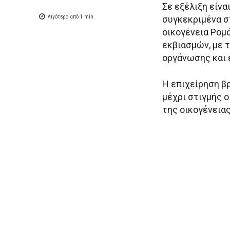
Σε εξέλιξη είν
Λιγότερο από 1
min.
συγκεκριμένα σ
οικογένεια Ρομ
εκβιασμών, με 
οργάνωσης και 
Η επιχείρηση β
μέχρι στιγμής ο
της οικογένειας