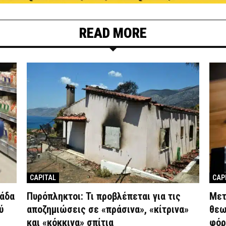
READ MORE
CAPITAL
CAP
λάδα
Πυρόπληκτοι: Τι προβλέπεται για τις
Μετ
ύ
αποζημιώσεις σε «πράσινα», «κίτρινα»
θεω
και «κόκκινα» σπίτια
φόρο