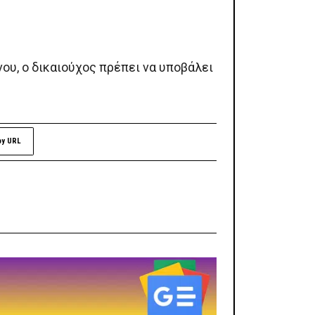
νου, ο δικαιούχος πρέπει να υποβάλει
py URL