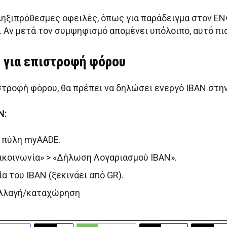
ηξιπρόθεσμες οφειλές, όπως για παράδειγμα στον ΕΝΦ
 Αν μετά τον συμψηφισμό απομένει υπόλοιπο, αυτό π
N για επιστροφή φόρου
ιστροφή φόρου, θα πρέπει να δηλώσει ενεργό IBAN στη
N:
ή πύλη myAADE.
ικοινωνία» > «Δήλωση Λογαριασμού IBAN».
α του IBAN (ξεκινάει από GR).
αλλαγή/καταχώρηση