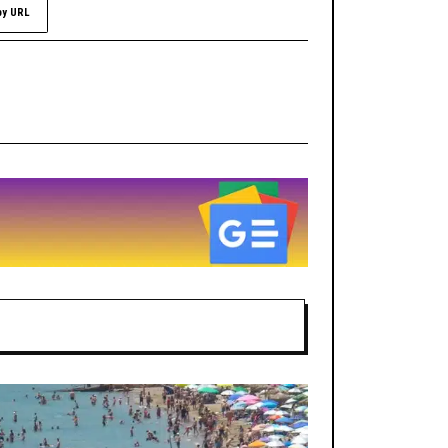
py URL