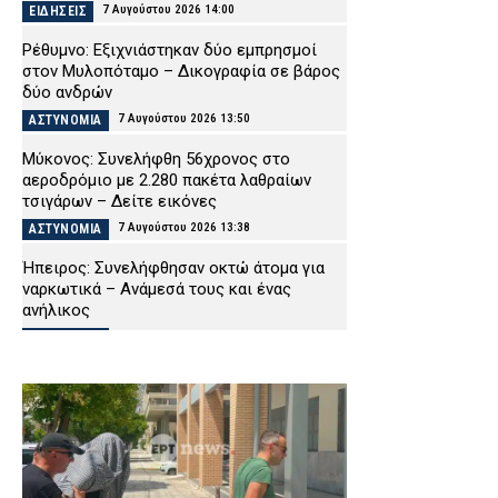
7 Αυγούστου 2026 14:00
ΕΙΔΗΣΕΙΣ
Ρέθυμνο: Εξιχνιάστηκαν δύο εμπρησμοί
στον Μυλοπόταμο – Δικογραφία σε βάρος
δύο ανδρών
7 Αυγούστου 2026 13:50
ΑΣΤΥΝΟΜΙΑ
Μύκονος: Συνελήφθη 56χρονος στο
αεροδρόμιο με 2.280 πακέτα λαθραίων
τσιγάρων – Δείτε εικόνες
7 Αυγούστου 2026 13:38
ΑΣΤΥΝΟΜΙΑ
Ήπειρος: Συνελήφθησαν οκτώ άτομα για
ναρκωτικά – Ανάμεσά τους και ένας
ανήλικος
7 Αυγούστου 2026 13:27
ΑΣΤΥΝΟΜΙΑ
Φθιώτιδα: Πάνω από 2.000 δενδρύλλια
κάνναβης σε φυτεία μέσα σε δύσβατη
δασική έκταση – Δείτε βίντεο
7 Αυγούστου 2026 13:15
ΑΣΤΥΝΟΜΙΑ
Αμφιλοχία: Αυτοκίνητο ανατράπηκε στην