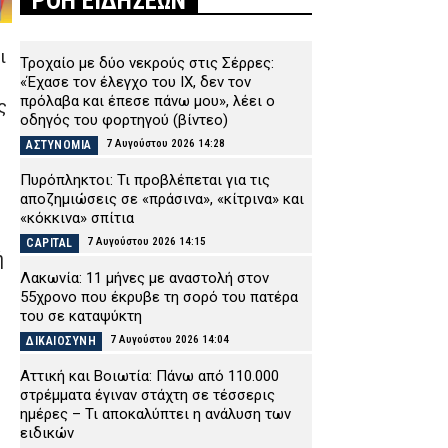
ΡΟΗ ΕΙΔΗΣΕΩΝ
ι
Τροχαίο με δύο νεκρούς στις Σέρρες:
«Έχασε τον έλεγχο του ΙΧ, δεν τον
πρόλαβα και έπεσε πάνω μου», λέει ο
ς
οδηγός του φορτηγού (βίντεο)
7 Αυγούστου 2026 14:28
ΑΣΤΥΝΟΜΙΑ
Πυρόπληκτοι: Τι προβλέπεται για τις
αποζημιώσεις σε «πράσινα», «κίτρινα» και
«κόκκινα» σπίτια
7 Αυγούστου 2026 14:15
CAPITAL
ή
Λακωνία: 11 μήνες με αναστολή στον
55χρονο που έκρυβε τη σορό του πατέρα
του σε καταψύκτη
7 Αυγούστου 2026 14:04
ΔΙΚΑΙΟΣΥΝΗ
Αττική και Βοιωτία: Πάνω από 110.000
στρέμματα έγιναν στάχτη σε τέσσερις
ημέρες – Τι αποκαλύπτει η ανάλυση των
ειδικών