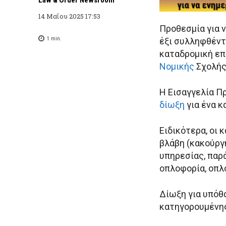
14 Μαΐου 2025 17:53
Προθεσμία για ν
1
min.
έξι συλληφθέντ
καταδρομική επ
Νομικής
Σχολής
Η Εισαγγελία 
δίωξη
για ένα κ
Ειδικότερα, οι
βλάβη (κακούργ
υπηρεσίας, παρ
οπλοφορία, οπλ
Δίωξη για υπόθ
κατηγορουμένης,