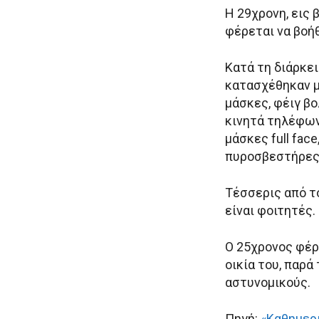
Η 29χρονη, εις 
φέρεται να βοή
Κατά τη διάρκε
κατασχέθηκαν μ
μάσκες, φέιγ βο
κινητά τηλέφων
μάσκες full fac
πυροσβεστήρες
Τέσσερις από τ
είναι φοιτητές.
Ο 25χρονος φέρ
οικία του, παρά
αστυνομικούς.
Πηγή:
«Καθημερ