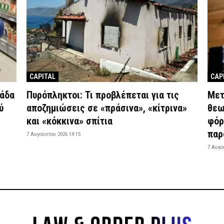
CAPITAL
CAP
λάδα
Πυρόπληκτοι: Τι προβλέπεται για τις
Μετ
ύ
αποζημιώσεις σε «πράσινα», «κίτρινα»
θεω
και «κόκκινα» σπίτια
φόρο
παρ
7 Αυγούστου 2026 14:15
7 Αυγο