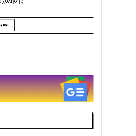
σχόλησης.
py URL