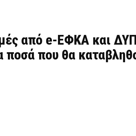
μές από e-ΕΦΚΑ και ΔΥΠ
α ποσά που θα καταβληθ