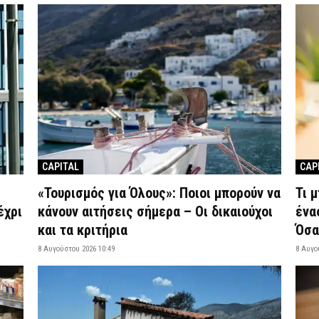
CAPITAL
CAP
«Τουρισμός για Όλους»: Ποιοι μπορούν να
Τι 
έχρι
κάνουν αιτήσεις σήμερα – Οι δικαιούχοι
ένα
και τα κριτήρια
Όσα
8 Αυγούστου 2026 10:49
8 Αυγο